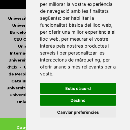
per millorar la vostra experiència
de navegació amb les finalitats
següents:
per habilitar la
Universitat Abat Oliba CEU
•
Universitat d'Alacant
•
funcionalitat bàsica del lloc web
,
Universitat d'Andorra
•
Universitat Autònoma de
per oferir una millor experiència al
Barcelona
•
Universitat de Barcelona
•
Universitat
lloc web
,
per mesurar el vostre
CEU Cardenal Herrera
•
Universitat de Girona
•
interès pels nostres productes i
Universitat de les Illes Balears
•
Universitat
serveis i per personalitzar les
Internacional de Catalunya
•
Universitat Jaume I
•
interaccions de màrqueting
,
per
Universitat de Lleida
•
Universitat Miguel Hernández
oferir anuncis més rellevants per a
d'Elx
•
Universitat Oberta de Catalunya
•
Universitat
vostè
.
de Perpinyà Via Domitia
•
Universitat Politècnica de
Catalunya
•
Universitat Politècnica de València
•
Universitat Pompeu Fabra
•
Universitat Ramon Llull
•
Estic d’acord
Universitat Rovira i Virgili
•
Universitat de Sàsser
•
Declino
Universitat de València
•
Universitat de Vic -
Universitat Central de Catalunya
Canviar preferències
Copyright © 2026
-
Xarxa Vives d'Universitats