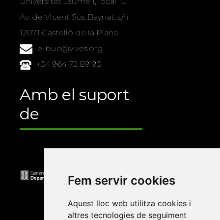
Universitat Jaume I, local 10
Av. de Vicent Sos Baynat, s/n
12071 Castelló de la Plana
e-buc@vives.org
+34 964 72 89 93
Amb el suport
de
Fem servir cookies
Aquest lloc web utilitza cookies i
altres tecnologies de seguiment