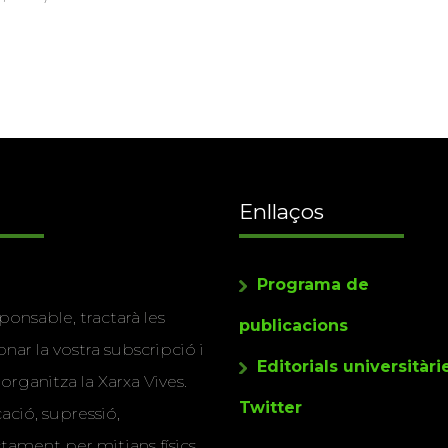
Enllaços
Programa de
ponsable, tractarà les
publicacions
nar la vostra subscripció i
Editorials universitàri
 organitza la Xarxa Vives.
Twitter
cació, supressió,
actament per mitjans físics