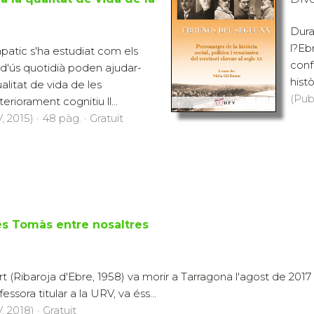
Dura
l?Eb
mpatic s'ha estudiat com els
conf
 d'ús quotidià poden ajudar-
histò
ualitat de vida de les
(Pub
riorament cognitiu ll...
 2015) · 48 pàg. · Gratuït
és Tomàs entre nosaltres
 (Ribaroja d'Ebre, 1958) va morir a Tarragona l'agost de 2017 
fessora titular a la URV, va éss...
 2018) · Gratuït