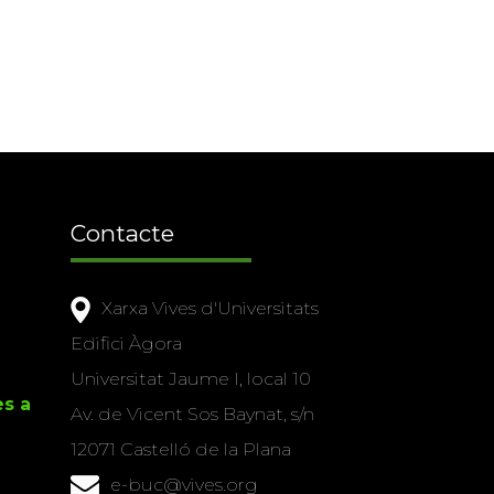
Contacte
Xarxa Vives d'Universitats
Edifici Àgora
Universitat Jaume I, local 10
es a
Av. de Vicent Sos Baynat, s/n
12071 Castelló de la Plana
e-buc@vives.org