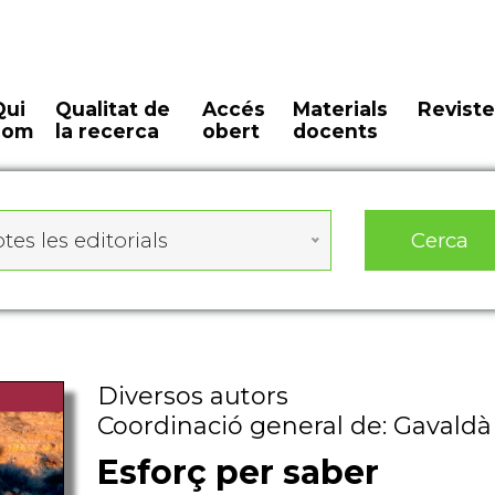
Qui
Qualitat de
Accés
Materials
Reviste
som
la recerca
obert
docents
Cerca
tes les editorials
Diversos autors
Coordinació general de: Gavaldà
Esforç per saber