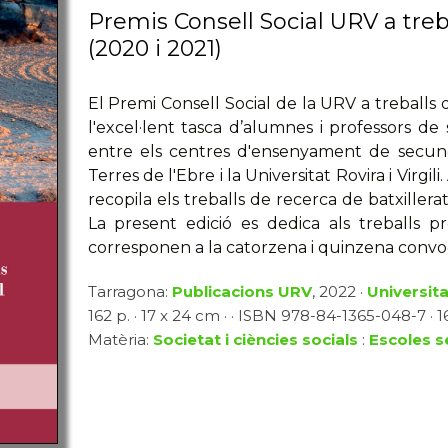
Premis Consell Social URV a treba
(2020 i 2021)
El Premi Consell Social de la URV a treballs 
l'excel·lent tasca d’alumnes i professors de 
entre els centres d'ensenyament de secun
Terres de l'Ebre i la Universitat Rovira i Virgil
recopila els treballs de recerca de batxillera
La present edició es dedica als treballs 
corresponen a la catorzena i quinzena convoc
Tarragona:
Publicacions URV
, 2022 ·
Universitat
162 p. · 17 x 24 cm · · ISBN 978-84-1365-048-7 · 1
Matèria:
Societat i ciències socials
:
Escoles s