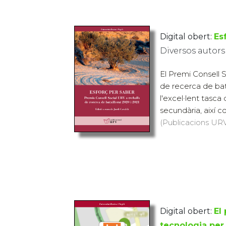
Digital obert:
Es
Diversos autors
El Premi Consell S
de recerca de batx
l'excel·lent tasca
secundària, així co
(Publicacions URV,
Digital obert:
El
tecnologia per 