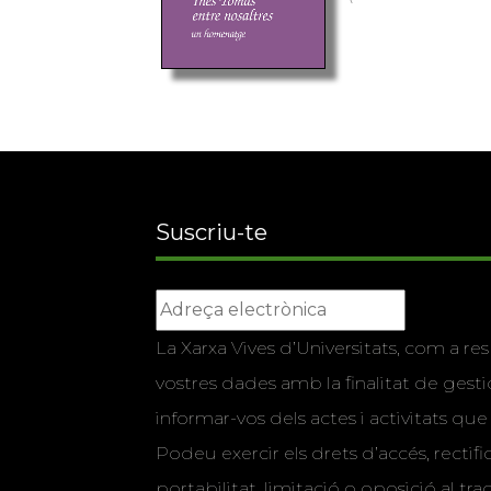
Suscriu-te
La Xarxa Vives d’Universitats, com a res
vostres dades amb la finalitat de gestio
informar-vos dels actes i activitats que
Podeu exercir els drets d’accés, rectifi
portabilitat, limitació o oposició al tr