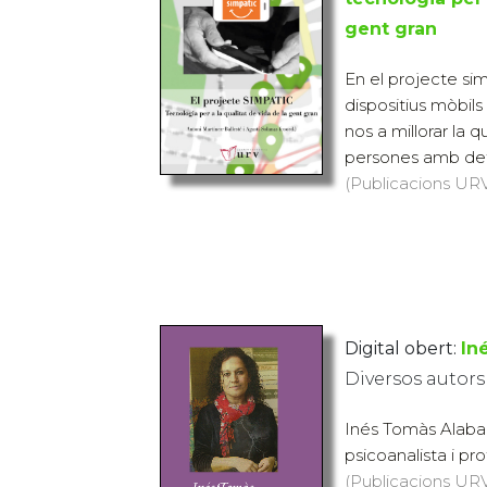
gent gran
En el projecte si
dispositius mòbils
nos a millorar la q
persones amb dete
(Publicacions URV,
Digital obert:
In
Diversos autors
Inés Tomàs Alabart
psicoanalista i pro
(Publicacions URV,