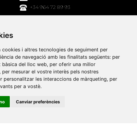
+34 964 72 89 93
Amb el suport
de
kies
a cookies i altres tecnologies de seguiment per
riència de navegació amb les finalitats següents:
per
at bàsica del lloc web
,
per oferir una millor
,
per mesurar el vostre interès pels nostres
er personalitzar les interaccions de màrqueting
,
per
evants per a vostè
.
ino
Canviar preferències
•
Universitat de Barcelona
•
Universitat CEU Cardenal
itat Jaume I
•
Universitat de Lleida
•
Universitat Miguel