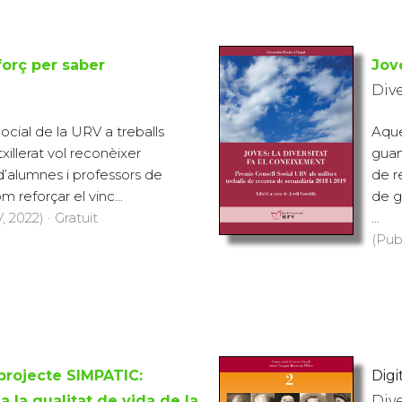
forç per saber
Jov
Div
ocial de la URV a treballs
Aques
illerat vol reconèixer
guan
 d’alumnes i professors de
de r
m reforçar el vinc...
de g
 2022) · Gratuït
...
(Pub
 projecte SIMPATIC:
Digit
a la qualitat de vida de la
Div