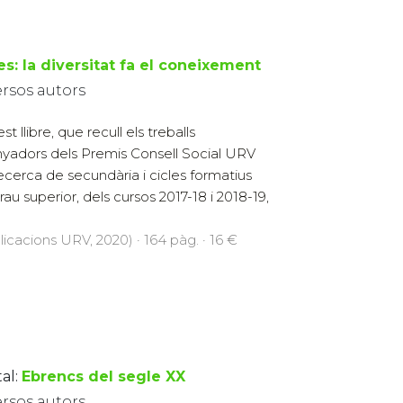
es: la diversitat fa el coneixement
ersos autors
t llibre, que recull els treballs
yadors dels Premis Consell Social URV
ecerca de secundària i cicles formatius
rau superior, dels cursos 2017-18 i 2018-19,
licacions URV, 2020) · 164 pàg. · 16 €
al:
Ebrencs del segle XX
ersos autors