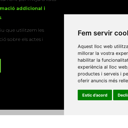
rmació addicional i
s
.
u que utilitzem les
Fem servir coo
ió sobre els actes i
Aquest lloc web utilitz
millorar la vostra expe
habilitar la funcionalit
experiència al lloc web
productes i serveis i p
oferir anuncis més rell
Estic d’acord
Decl
Universitat d'Andorra
•
Universitat Autònoma de Barcelona
es Balears
•
Universitat Internacional de Catalunya
•
Univers