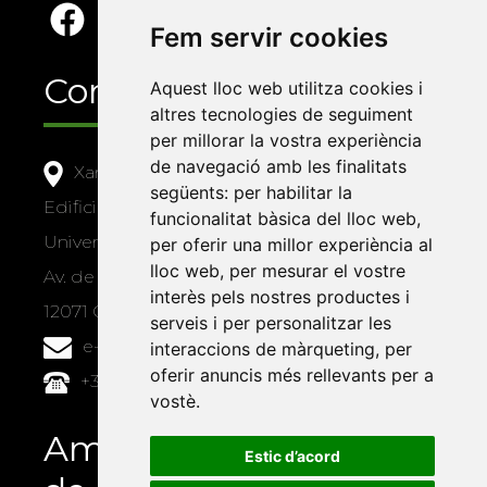
Fem servir cookies
Contacte
Aquest lloc web utilitza cookies i
altres tecnologies de seguiment
per millorar la vostra experiència
de navegació amb les finalitats
Xarxa Vives d'Universitats
següents:
per habilitar la
Edifici Àgora
funcionalitat bàsica del lloc web
,
Universitat Jaume I, local 10
per oferir una millor experiència al
lloc web
,
per mesurar el vostre
Av. de Vicent Sos Baynat, s/n
interès pels nostres productes i
12071 Castelló de la Plana
serveis i per personalitzar les
e-buc@vives.org
interaccions de màrqueting
,
per
oferir anuncis més rellevants per a
+34 964 72 89 93
vostè
.
Amb el suport
Estic d’acord