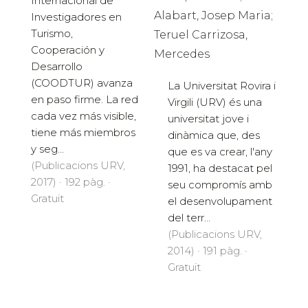
Internacional de
Alabart, Josep Maria;
Investigadores en
Turismo,
Teruel Carrizosa,
Cooperación y
Mercedes
Desarrollo
(COODTUR) avanza
La Universitat Rovira i
en paso firme. La red
Virgili (URV) és una
cada vez más visible,
universitat jove i
tiene más miembros
dinàmica que, des
y seg...
que es va crear, l'any
(Publicacions URV,
1991, ha destacat pel
2017) · 192 pàg. ·
seu compromís amb
Gratuït
el desenvolupament
del terr...
(Publicacions URV,
2014) · 191 pàg. ·
Gratuït