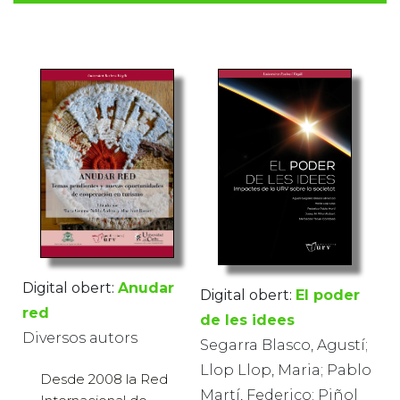
Digital obert:
Anudar
Digital obert:
El poder
red
de les idees
Diversos autors
Segarra Blasco, Agustí;
Llop Llop, Maria; Pablo
Desde 2008 la Red
Martí, Federico; Piñol