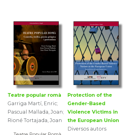
Teatre popular romà
Protection of the
Garriga Martí, Enric;
Gender-Based
Pascual Mallada, Joan;
Violence Victims in
Rioné Tortajada, Joan
the European Union
Diversos autors
Teatre Popular Romà