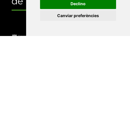
de
Declino
Canviar preferències
Universitat Abat Oliba CEU
•
Universitat d'Alacant
•
Universitat d'Andorra
•
Universitat Autònoma de
Barcelona
•
Universitat de Barcelona
•
Universitat
CEU Cardenal Herrera
•
Universitat de Girona
•
Universitat de les Illes Balears
•
Universitat
Internacional de Catalunya
•
Universitat Jaume I
•
Universitat de Lleida
•
Universitat Miguel Hernández