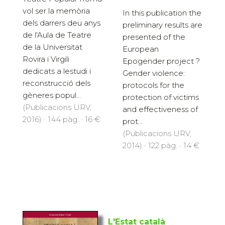
vol ser la memòria
In this publication the
dels darrers deu anys
preliminary results are
de l'Aula de Teatre
presented of the
de la Universitat
European
Rovira i Virgili
Epogender project ?
dedicats a lestudi i
Gender violence:
reconstrucció dels
protocols for the
gèneres popul...
protection of victims
(Publicacions URV,
and effectiveness of
2016) · 144 pàg. · 16 €
prot...
(Publicacions URV,
2014) · 122 pàg. · 14 €
L'Estat català