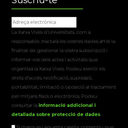
La Xarxa Vives d’Universitats, com a
responsable, tractarà les vostres dades amb la
finalitat de gestionar la vostra subscripció i
informar-vos dels actes i activitats que
organitza la Xarxa Vives. Podeu exercir els
drets d’accés, rectificació, supressió,
portabilitat, limitació o oposició al tractament
per mitjans físics o electrònics. Podeu
consultar la
informació addicional i
detallada sobre protecció de dades
.
Si marqueu aquesta casella, consentiu que