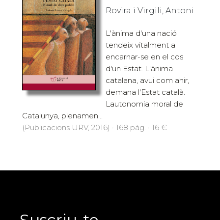
Rovira i Virgili, Antoni
L'ànima d'una nació
tendeix vitalment a
encarnar-se en el cos
d'un Estat. L'ànima
catalana, avui com ahir,
demana l'Estat català.
Lautonomia moral de
Catalunya, plenamen...
(Publicacions URV, 2016) · 168 pàg. · 16 €
Suscriu-te