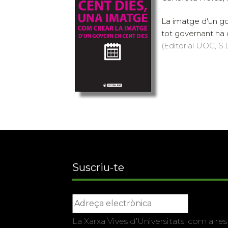
La imatge d'un go
tot governant ha d
(Editorial UOC, S.L
Suscriu-te
La Xarxa Vives d’Universitats, com a res