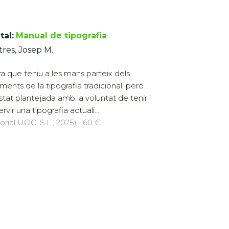
tal:
Manual de tipografia
res, Josep M.
ra que teniu a les mans parteix dels
ments de la tipografia tradicional, però
stat plantejada amb la voluntat de tenir i
ervir una tipografia actuali...
orial UOC, S.L., 2025) · 60 €