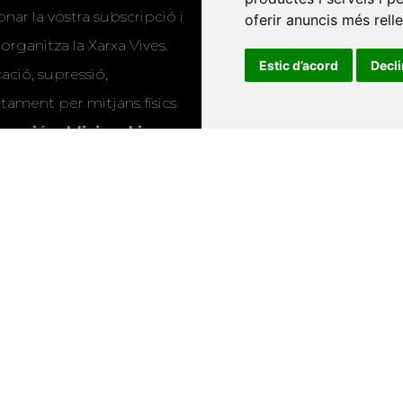
nar la vostra subscripció i
oferir anuncis més rell
Editorials universitàri
 organitza la Xarxa Vives.
Estic d’acord
Decl
Twitter
cació, supressió,
actament per mitjans físics
rmació addicional i
s
.
u que utilitzem les
ió sobre els actes i