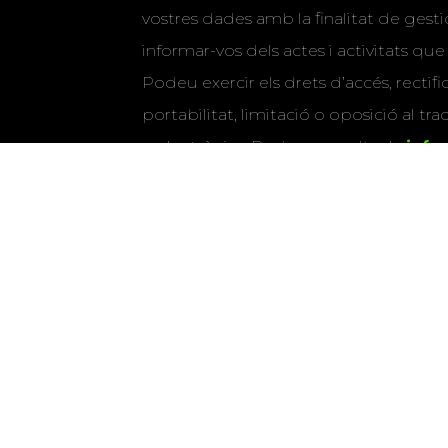
vostres dades amb la finalitat de gestio
informar-vos dels actes i activitats que
Podeu exercir els drets d’accés, rectifi
portabilitat, limitació o oposició al tr
o electrònics. Podeu consultar la
info
detallada sobre protecció de dade
Si marqueu aquesta casella, consenti
vostres dades per a enviar-vos informac
activitats que organitza la Xarxa Vives.