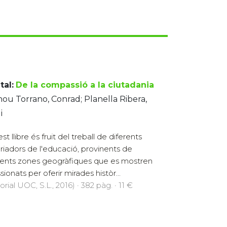
tal:
De la compassió a la ciutadania
nou Torrano, Conrad; Planella Ribera,
i
t llibre és fruit del treball de diferents
oriadors de l'educació, provinents de
rents zones geogràfiques que es mostren
ionats per oferir mirades històr...
orial UOC, S.L., 2016) · 382 pàg. · 11 €