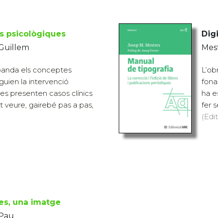
s psicològiques
Digi
 Guillem
Mest
banda els conceptes
L’ob
uien la intervenció
fona
 es presenten casos clínics
ha e
t veure, gairebé pas a pas,
fer s
(Edit
es, una imatge
 Pau