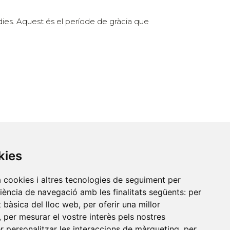
dies. Aquest és el període de gràcia que
kies
Contacte
a cookies i altres tecnologies de seguiment per
riència de navegació amb les finalitats següents:
per
Xarxa Vives d'Universitats
at bàsica del lloc web
,
per oferir una millor
,
per mesurar el vostre interès pels nostres
Edifici Àgora
er personalitzar les interaccions de màrqueting
,
per