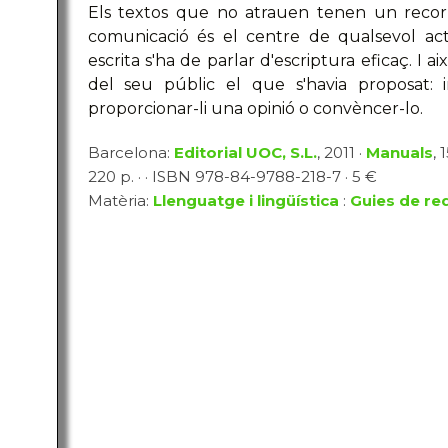
Els textos que no atrauen tenen un reco
comunicació és el centre de qualsevol act
escrita s'ha de parlar d'escriptura eficaç. I a
del seu públic el que s'havia proposat: in
proporcionar-li una opinió o convèncer-lo.
Barcelona:
Editorial UOC, S.L.
, 2011 ·
Manuals
, 
220 p. · · ISBN 978-84-9788-218-7 · 5 €
Matèria:
Llenguatge i lingüística
:
Guies de red