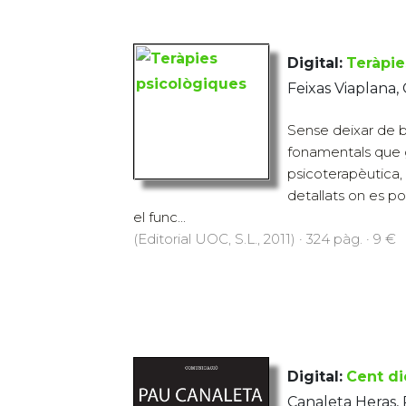
Digital:
Teràpie
Feixas Viaplana,
Sense deixar de 
fonamentals que g
psicoterapèutica,
detallats on es po
el func...
(Editorial UOC, S.L., 2011) · 324 pàg. · 9 €
Digital:
Cent di
Canaleta Heras,