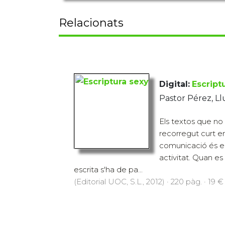
Relacionats
Digital:
Escript
Pastor Pérez, Ll
Els textos que no
recorregut curt e
comunicació és el
activitat. Quan e
escrita s'ha de pa...
(Editorial UOC, S.L., 2012) · 220 pàg. · 19 €