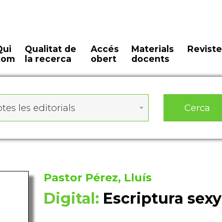
Qui
Qualitat de
Accés
Materials
Reviste
som
la recerca
obert
docents
Cerca
tes les editorials
Pastor Pérez, Lluís
Digital:
Escriptura sexy