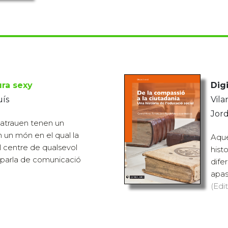
ura sexy
Digi
uís
Vila
Jord
 atrauen tenen un
n un món en el qual la
Aques
 centre de qualsevol
hist
s parla de comunicació
dife
apass
(Edit