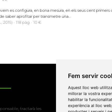
vern es configura, en bona mesura, en els seus cent primers 
e saber aprofitar per transmetre una...
., 2015) · 118 pàg. · 10 €
Fem servir coo
Enllaços
Aquest lloc web utilitz
millorar la vostra expe
habilitar la funcionalit
Programa de
experiència al lloc web
ponsable, tractarà les
publicacions
productes i serveis i p