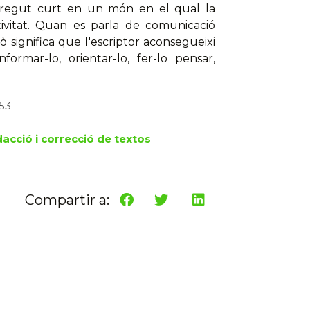
rregut curt en un món en el qual la
ivitat. Quan es parla de comunicació
ixò significa que l'escriptor aconsegueixi
formar-lo, orientar-lo, fer-lo pensar,
153
acció i correcció de textos
Compartir a: