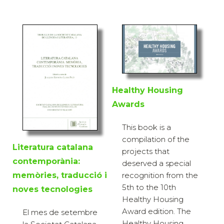
Healthy Housing
Awards
This book is a
compilation of the
Literatura catalana
projects that
contemporània:
deserved a special
memòries, traducció i
recognition from the
5th to the 10th
noves tecnologies
Healthy Housing
Award edition. The
El mes de setembre
Healthy Housing