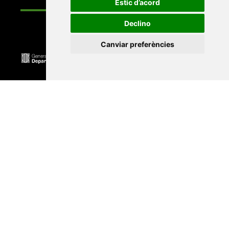
Estic d’acord
Declino
Canviar preferències
Universitat Abat Oliba CEU
•
Universitat d'Alacant
•
Universitat d'Andorra
•
Universitat Autònoma de
Barcelona
•
Universitat de Barcelona
•
Universitat
CEU Cardenal Herrera
•
Universitat de Girona
•
Universitat de les Illes Balears
•
Universitat
Internacional de Catalunya
•
Universitat Jaume I
•
Universitat de Lleida
•
Universitat Miguel Hernández
d'Elx
•
Universitat Oberta de Catalunya
•
Universitat