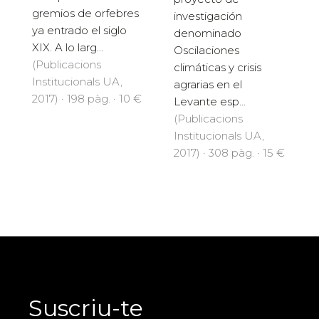
gremios de orfebres
investigación
ya entrado el siglo
denominado
XIX. A lo larg...
Oscilaciones
(Publicacions
climáticas y crisis
Institucionals UA,
agrarias en el
2017) · 198 pàg. · 10 €
Levante esp...
(Publicacions
Institucionals UA,
2017) · 308 pàg. · 15 €
Suscriu-te