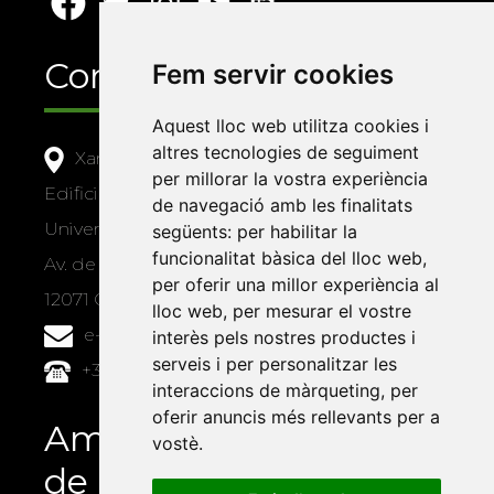
Contacte
Fem servir cookies
Aquest lloc web utilitza cookies i
altres tecnologies de seguiment
Xarxa Vives d'Universitats
per millorar la vostra experiència
Edifici Àgora
de navegació amb les finalitats
Universitat Jaume I, local 10
següents:
per habilitar la
funcionalitat bàsica del lloc web
,
Av. de Vicent Sos Baynat, s/n
per oferir una millor experiència al
12071 Castelló de la Plana
lloc web
,
per mesurar el vostre
e-buc@vives.org
interès pels nostres productes i
serveis i per personalitzar les
+34 964 72 89 93
interaccions de màrqueting
,
per
oferir anuncis més rellevants per a
Amb el suport
vostè
.
de