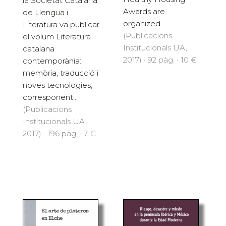
la Societat Catalana
Awards are
de Llengua i
organized...
Literatura va publicar
(Publicacions
el volum Literatura
Institucionals UA,
catalana
2017) · 92 pàg. · 10 €
contemporània:
memòria, traducció i
noves tecnologies,
corresponent...
(Publicacions
Institucionals UA,
2017) · 196 pàg. · 7 €