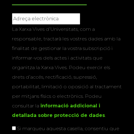
La Xarxa Vives d’Universitats, com a
responsable, tractarà les vostres dades amb la
finalitat de gestionar la vostra subscripció i
informar-vos dels actes i activitats que
organitza la Xarxa Vives. Podeu exercir els
drets d’accés, rectificació, supressió,
portabilitat, limitació o oposició al tractament
per mitjans físics o electrònics. Podeu
consultar la
informació addicional i
detallada sobre protecció de dades
.
Si marqueu aquesta casella, consentiu que