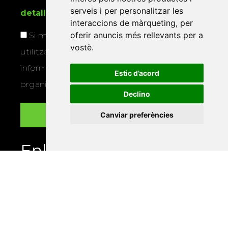
serveis i per personalitzar les
detallada sobre protecció de dades
.
interaccions de màrqueting
,
per
oferir anuncis més rellevants per a
Si marqueu aquesta casella, consentiu que
vostè
.
utilitzem les vostres dades per a enviar-vos
informació sobre els actes i activitats que
Estic d’acord
organitza la Xarxa Vives.
Declino
Canviar preferències
Enllaços
Programa de publicacions
Editorials universitàries a Twitter