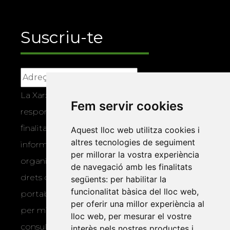
Suscriu-te
La Xarxa Vives d’Universitats, com a
Fem servir cookies
responsable, tractarà les vostres dades amb la
finalitat de gestionar la vostra subscripció i
Aquest lloc web utilitza cookies i
altres tecnologies de seguiment
informar-vos dels actes i activitats que
per millorar la vostra experiència
organitza la Xarxa Vives. Podeu exercir els
de navegació amb les finalitats
drets d’accés, rectificació, supressió,
següents:
per habilitar la
funcionalitat bàsica del lloc web
,
portabilitat, limitació o oposició al tractament
per oferir una millor experiència al
per mitjans físics o electrònics. Podeu
lloc web
,
per mesurar el vostre
consultar la
informació addicional i
interès pels nostres productes i