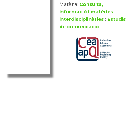
Matèria:
Consulta,
informació i matèries
interdisciplinàries
:
Estudis
de comunicació