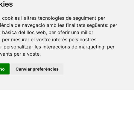
Amb el suport
kies
de
a cookies i altres tecnologies de seguiment per
riència de navegació amb les finalitats següents:
per
at bàsica del lloc web
,
per oferir una millor
,
per mesurar el vostre interès pels nostres
er personalitzar les interaccions de màrqueting
,
per
evants per a vostè
.
ino
Canviar preferències
•
Universitat de Barcelona
•
Universitat CEU Cardenal
itat Jaume I
•
Universitat de Lleida
•
Universitat Miguel
ca de Catalunya
•
Universitat Politècnica de València
•
t de València
•
Universitat de Vic - Universitat Central de