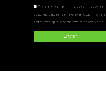
Si marqueu aquesta casella, consenti
vostres dades per a enviar-vos informac
activitats que organitza la Xarxa Vives.
Universitat Abat Oliba CEU
•
Universitat d'Alacant
•
Herrera
•
Universitat de Girona
•
Universitat de les Ill
Hernández d'Elx
•
Universitat Oberta de Catalunya
•
Universitat Pompeu Fabra
•
Universitat Ramon Llull
•
U