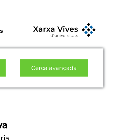
s
Cerca avançada
va
ria