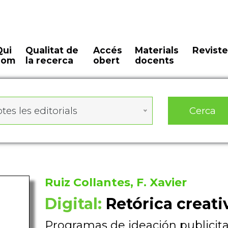
Qui
Qualitat de
Accés
Materials
Reviste
som
la recerca
obert
docents
Cerca
tes les editorials
Ruiz Collantes, F. Xavier
Digital:
Retórica creati
Programas de ideación publicita