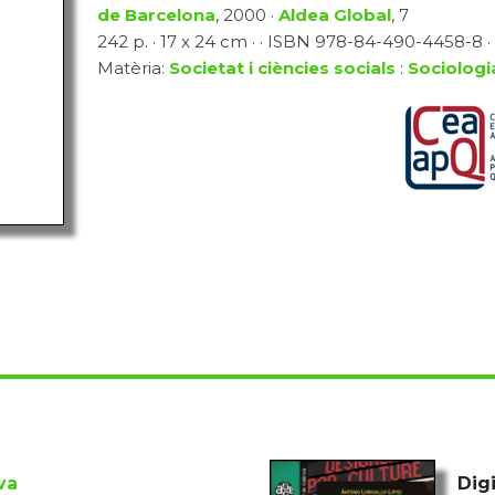
de Barcelona
, 2000 ·
Aldea Global
, 7
242 p. · 17 x 24 cm · · ISBN 978-84-490-4458-8 · 
Matèria:
Societat i ciències socials
:
Sociologi
va
Digi