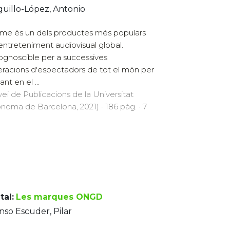
guillo-López, Antonio
ime és un dels productes més populars
'entreteniment audiovisual global.
gnoscible per a successives
racions d'espectadors de tot el món per
ant en el ...
vei de Publicacions de la Universitat
noma de Barcelona, 2021) · 186 pàg. · 7
tal:
Les marques ONGD
nso Escuder, Pilar