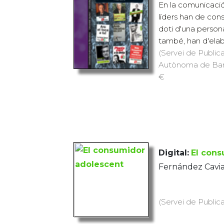
En la comunicació p
líders han de cons
doti d'una persona
també, han d'elabor
(Servei de Publica
Autònoma de Barce
€
Digital:
El cons
Fernández Cavia
(Servei de Public