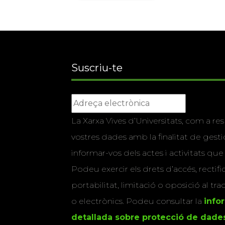
Suscriu-te
La Xarxa Vives d’Universitats, com a res
vostres dades amb la finalitat de gestio
informar-vos dels actes i activitats que
Podeu exercir els drets d’accés, rectifi
portabilitat, limitació o oposició al tr
o electrònics. Podeu consultar la
info
detallada sobre protecció de dade