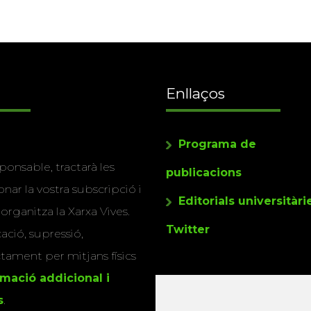
Enllaços
Programa de
ponsable, tractarà les
publicacions
nar la vostra subscripció i
Editorials universitàri
 organitza la Xarxa Vives.
Twitter
cació, supressió,
actament per mitjans físics
rmació addicional i
s
.