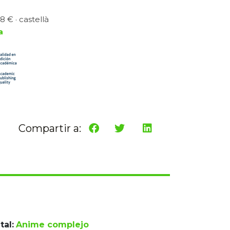
8 € · castellà
a
Compartir a:
tal:
Anime complejo