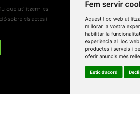
Fem servir coo
u que utilitzem les
Aquest lloc web utilitz
ió sobre els actes i
millorar la vostra expe
habilitar la funcionalit
experiència al lloc web
productes i serveis i p
oferir anuncis més rell
Estic d’acord
Decl
Universitat d'Andorra
•
Universitat Autònoma de Barcelona
es Balears
•
Universitat Internacional de Catalunya
•
Univers
Universitat de Perpinyà Via Domitia
•
Universitat Politècni
niversitat Rovira i Virgili
•
Universitat de Sàsser
•
Universita
Catalunya