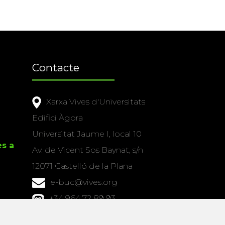
Contacte
Xarxa Vives d'Universitats
Edifici Àgora
Universitat Jaume I, local 10
es a
Av. de Vicent Sos Baynat, s/n
12071 Castelló de la Plana
e-buc@vives.org
+34 964 72 89 93