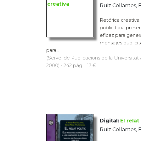
Ruiz Collantes, F
Retórica creativa
publicitaria pres
eficaz para genera
mensajes publicita
para...
(Servei de Publicacions de la Universit
2000) · 242 pàg. · 17 €
Digital:
El relat
Ruiz Collantes, F