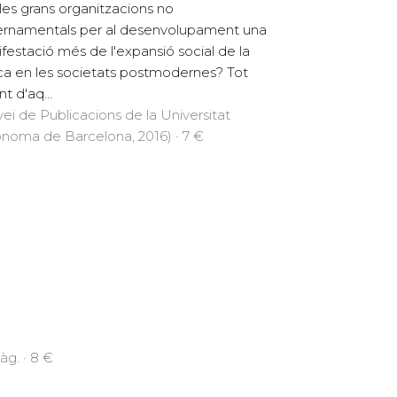
les grans organitzacions no
rnamentals per al desenvolupament una
festació més de l'expansió social de la
a en les societats postmodernes? Tot
nt d'aq...
vei de Publicacions de la Universitat
noma de Barcelona, 2016) · 7 €
àg. · 8 €