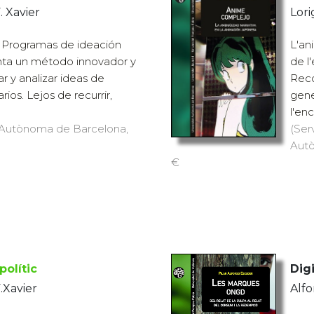
. Xavier
Lori
. Programas de ideación
L'an
enta un método innovador y
de l
r y analizar ideas de
Reco
rios. Lejos de recurrir,
gene
l'enc
at Autònoma de Barcelona,
(Ser
Autò
€
 polític
Digi
.Xavier
Alfo