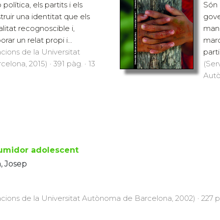
olítica, els partits i els
Són 
truir una identitat que els
gove
litat recognoscible i,
mani
ar un relat propi i...
marc
cions de la Universitat
parti
lona, 2015) · 391 pàg. · 13
(Ser
Autò
umidor adolescent
, Josep
acions de la Universitat Autònoma de Barcelona, 2002) · 227 p