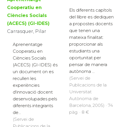
Cooperatiu en
Els diferents capítols
Ciències Socials
del llibre es dediquen
(ACECS) (GI-IDES)
a propostes docents
que tenen una
Carrasquer, Pilar
mateixa finalitat:
proporcionar als
Aprenentatge
estudiants una
Cooperatiu en
oportunitat per
Ciències Socials
pensar de manera
(ACECS) (GI-IDES) és
autònoma ...
un document on es
(Servei de
recullen les
Publicacions de la
experiències
Universitat
d'innovació docent
Autònoma de
desenvolupades pels
Barcelona, 2005) · 74
diferents integrants
pàg. · 8 €
de...
(Servei de
Publicacions de la