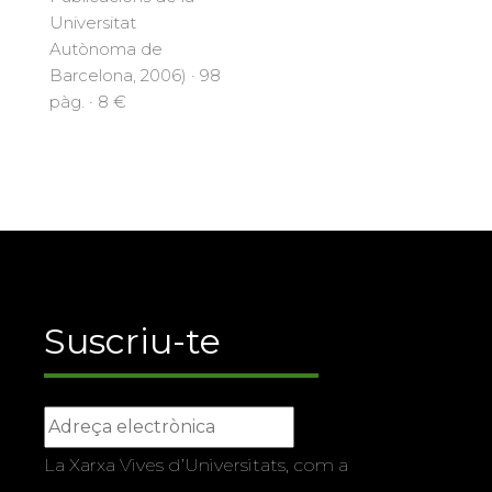
Universitat
Autònoma de
Barcelona, 2006) · 98
pàg. · 8 €
Suscriu-te
La Xarxa Vives d’Universitats, com a