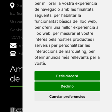
per millorar la vostra experiència
Xarxa Vives d'Universitats
de navegació amb les finalitats
Edifici Àgora
següents:
per habilitar la
funcionalitat bàsica del lloc web
,
Universitat Jaume I, local 10
per oferir una millor experiència al
Av. de Vicent Sos Baynat, s/n
lloc web
,
per mesurar el vostre
12071 Castelló de la Plana
interès pels nostres productes i
serveis i per personalitzar les
e-buc@vives.org
interaccions de màrqueting
,
per
+34 964 72 89 93
oferir anuncis més rellevants per a
vostè
.
Amb el suport
de
Estic d’acord
Declino
Canviar preferències