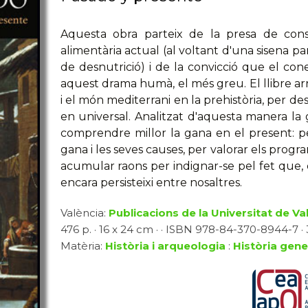
Aquesta obra parteix de la presa de consc
alimentària actual (al voltant d'una sisena p
de desnutrició) i de la convicció que el con
aquest drama humà, el més greu. El llibre ar
i el món mediterrani en la prehistòria, per des
en universal. Analitzat d'aquesta manera la 
comprendre millor la gana en el present: per
gana i les seves causes, per valorar els progr
acumular raons per indignar-se pel fet que, d
encara persisteixi entre nosaltres.
València:
Publicacions de la Universitat de Va
476 p. · 16 x 24 cm · · ISBN 978-84-370-8944-7 · 3
Matèria:
Història i arqueologia
:
Història gene