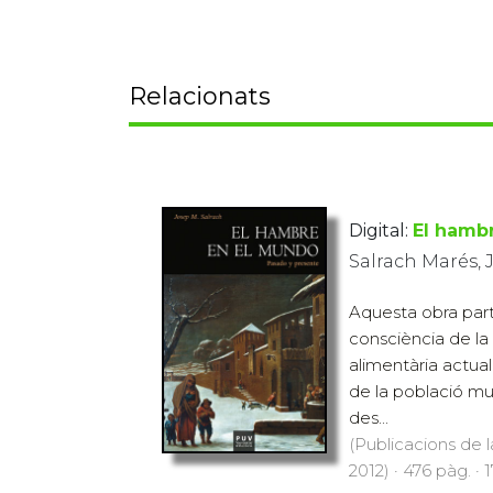
Relacionats
Digital:
El hamb
Salrach Marés, 
Aquesta obra part
consciència de la 
alimentària actual
de la població mu
des...
(Publicacions de l
2012) · 476 pàg. · 