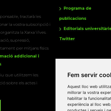
Programa de
ponsable, tractarà les
publicacions
nar la vostra subscripció i
Editorials universitàri
 organitza la Xarxa Vives.
Twitter
cació, supressió,
actament per mitjans físics
rmació addicional i
s
.
Fem servir coo
u que utilitzem les
ió sobre els actes i
Aquest lloc web utilitz
millorar la vostra expe
habilitar la funcionalit
experiència al lloc web
productes i serveis i p