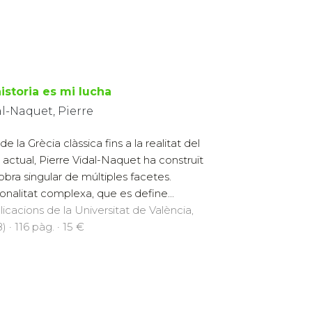
istoria es mi lucha
l-Naquet, Pierre
e la Grècia clàssica fins a la realitat del
actual, Pierre Vidal-Naquet ha construït
obra singular de múltiples facetes.
onalitat complexa, que es define...
licacions de la Universitat de València,
 · 116 pàg. · 15 €