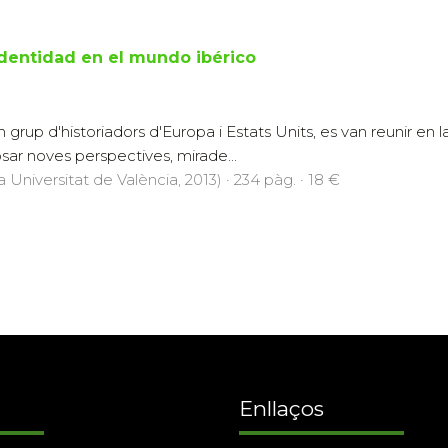
dentidad en el mundo ibérico
un grup d'historiadors d'Europa i Estats Units, es van reunir en 
sar noves perspectives, mirade...
a Universitat de València, 2013) · 234 pàg. · 18 €
Enllaços