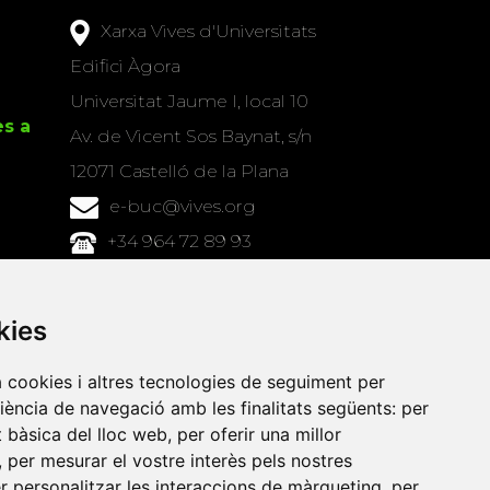
Xarxa Vives d'Universitats
Edifici Àgora
Universitat Jaume I, local 10
es a
Av. de Vicent Sos Baynat, s/n
12071 Castelló de la Plana
e-buc@vives.org
+34 964 72 89 93
Amb el suport
de
kies
a cookies i altres tecnologies de seguiment per
riència de navegació amb les finalitats següents:
per
at bàsica del lloc web
,
per oferir una millor
,
per mesurar el vostre interès pels nostres
er personalitzar les interaccions de màrqueting
,
per