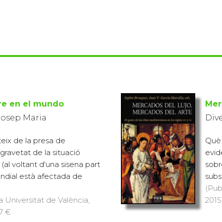
re en el mundo
Mer
Josep Maria
Div
eix de la presa de
Què 
gravetat de la situació
evid
 (al voltant d'una sisena part
sobr
ndial està afectada de
subst
(Pub
a Universitat de València,
2015)
17 €