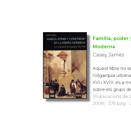
Familia, poder
Moderna
Casey, James
Aquest llibre no 
l'oligarquia urban
XVI i XVIII, és a m
sobre els grups d
(Publicacions de l
2009) · 376 pàg. ·