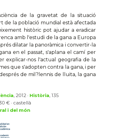
iència de la gravetat de la situació
art de la població mundial està afectada
eixement històric pot ajudar a eradicar
renca amb l'estudi de la gana a Europa
prés dilatar la panoràmica i convertir-la
gana en el passat, s'aplana el camí per
 explicar-nos l'actual geografia de la
ames que s'adopten contra la gana, i per
esprés de mil?lennis de lluita, la gana
lència
, 2012 ·
Història
, 135
0 € · castellà
ral i del món