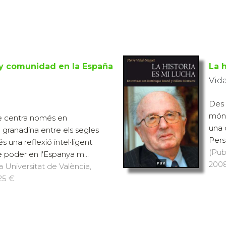
 y comunidad en la España
La h
Vida
Des d
món 
se centra només en
una 
a granadina entre els segles
Pers
és una reflexió intel·ligent
(Pub
e poder en l'Espanya m...
2008)
a Universitat de València,
 25 €