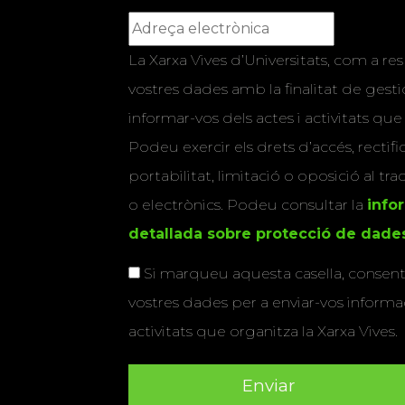
La Xarxa Vives d’Universitats, com a res
vostres dades amb la finalitat de gestio
informar-vos dels actes i activitats que
Podeu exercir els drets d’accés, rectifi
portabilitat, limitació o oposició al tr
o electrònics. Podeu consultar la
info
detallada sobre protecció de dade
Si marqueu aquesta casella, consenti
vostres dades per a enviar-vos informac
activitats que organitza la Xarxa Vives.