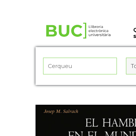
Actualitza les preferències de les cookies
To