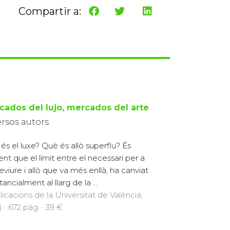
Compartir a:
cados del lujo, mercados del arte
ersos autors
és el luxe? Què és allò superflu? És
ent que el límit entre el necessari per a
eviure i allò que va més enllà, ha canviat
ancialment al llarg de la ...
licacions de la Universitat de València,
 · 672 pàg. · 39 €