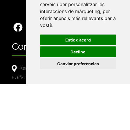
serveis i per personalitzar les
interaccions de màrqueting
,
per
oferir anuncis més rellevants per a
vostè
.
Estic d’acord
Contacte
Declino
Canviar preferències
Xarxa Vives d'Universitats
Edifici Àgora
Universitat Jaume I, local 10
Av. de Vicent Sos Baynat, s/n
12071 Castelló de la Plana
e-buc@vives.org
+34 964 72 89 93