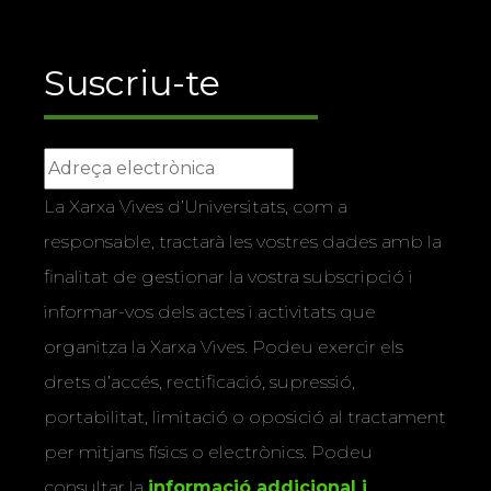
Suscriu-te
La Xarxa Vives d’Universitats, com a
responsable, tractarà les vostres dades amb la
finalitat de gestionar la vostra subscripció i
informar-vos dels actes i activitats que
organitza la Xarxa Vives. Podeu exercir els
drets d’accés, rectificació, supressió,
portabilitat, limitació o oposició al tractament
per mitjans físics o electrònics. Podeu
consultar la
informació addicional i