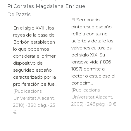
Pi Corrales, Magdalena
Enrique
De Pazzis
El Semanario
pintoresco español
En el siglo XVIII, los
refleja con sumo
reyes de la casa de
acierto y detalle los
Borbón establecen
vaivenes culturales
lo que podemos
del siglo XIX. Su
considerar el primer
longeva vida (1836-
dispositivo de
1857) permite al
seguridad español,
lector o estudioso el
caracterizado por la
conocim...
proliferación de fue...
(Publicacions
(Publicacions
Universitat Alacant,
Universitat Alacant,
2005) · 246 pàg. · 9 €
2010) · 380 pàg. · 25
€