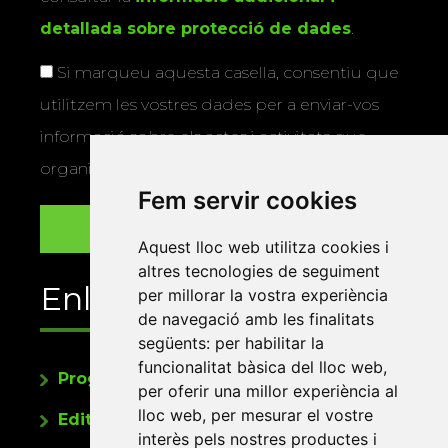
detallada sobre protecció de dades
.
Si marqueu aquesta casella, consentiu que
utilitzem les vostres dades per a enviar-vos
informació sobre els actes i activitats que
organitza la Xarxa Vives.
Fem servir cookies
Aquest lloc web utilitza cookies i
altres tecnologies de seguiment
Enllaços
per millorar la vostra experiència
de navegació amb les finalitats
següents:
per habilitar la
funcionalitat bàsica del lloc web
,
Programa de publicacions
per oferir una millor experiència al
lloc web
,
per mesurar el vostre
Editorials universitàries a Twitter
interès pels nostres productes i