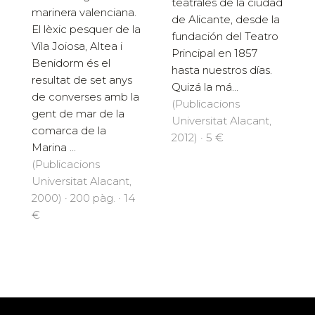
teatrales de la ciudad
marinera valenciana.
de Alicante, desde la
El lèxic pesquer de la
fundación del Teatro
Vila Joiosa, Altea i
Principal en 1857
Benidorm és el
hasta nuestros días.
resultat de set anys
Quizá la má...
de converses amb la
(Publicacions
gent de mar de la
Universitat Alacant,
comarca de la
2012) · 5 €
Marina ...
(Publicacions
Universitat Alacant,
2000) · 200 pàg. · 14
€