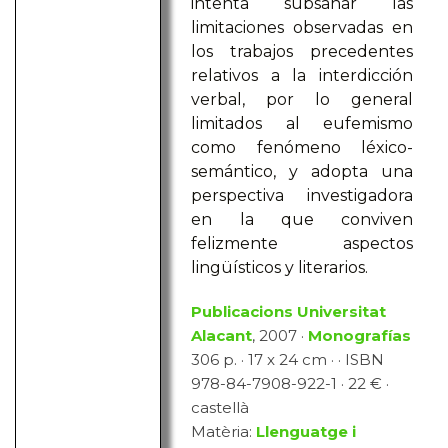
intenta subsanar las
limitaciones observadas en
los trabajos precedentes
relativos a la interdicción
verbal, por lo general
limitados al eufemismo
como fenómeno léxico-
semántico, y adopta una
perspectiva investigadora
en la que conviven
felizmente aspectos
lingüísticos y literarios.
Publicacions Universitat
Alacant
, 2007 ·
Monografías
306 p. · 17 x 24 cm · · ISBN
978-84-7908-922-1 · 22 € ·
castellà
Matèria:
Llenguatge i