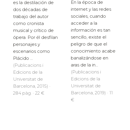
En la época de
es la destilación de
internet y las redes
dos décadas de
sociales, cuando
trabajo del autor
acceder a la
como cronista
información es tan
musical y crítico de
sencillo, existe el
ópera. Por él desfilan
peligro de que el
personajes y
conocimiento acabe
escenarios como
banalizándose en
Plácido ...
aras de la in...
(Publicacions i
(Publicacions i
Edicions de la
Edicions de la
Universitat de
Universitat de
Barcelona, 2015) ·
Barcelona, 2019) · 11
284 pàg. · 22 €
€