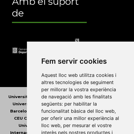
Amb el suport
de
Fem servir cookies
Aquest lloc web utilitza cookies i
altres tecnologies de seguiment
per millorar la vostra experiència
de navegació amb les finalitats
Universitat Abat Oliba CEU
•
Universitat d'Alacant
•
següents:
per habilitar la
Universitat d'Andorra
•
Universitat Autònoma de
funcionalitat bàsica del lloc web
,
Barcelona
•
Universitat de Barcelona
•
Universitat
per oferir una millor experiència al
CEU Cardenal Herrera
•
Universitat de Girona
•
lloc web
,
per mesurar el vostre
Universitat de les Illes Balears
•
Universitat
interès pels nostres productes i
Internacional de Catalunya
•
Universitat Jaume I
•