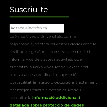
Suscriu-te
La Xarxa Vives d’Universitats, com a
responsable, tractarà les vostres dades amb la
finalitat de gestionar la vostra subscripció i
informar-vos dels actes i activitats que
organitza la Xarxa Vives. Podeu exercir els
drets d’accés, rectificació, supressió,
portabilitat, limitació o oposició al tractament
per mitjans físics o electrònics. Podeu
consultar la
informació addicional i
detallada sobre protecció de dades
.