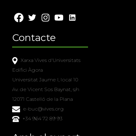
Contacte
Xarxa Vives d'Universitats
Edifici Àgora
Universitat Jaume I, local 10
Av. de Vicent Sos Baynat, s/n
12071 Castelló de la Plana
e-buc@vives.org
+34 964 72 89 93