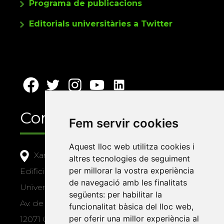
Programa de publicacions
Editorials universitàries a Twitter
Contacte
Fem servir cookies
Aquest lloc web utilitza cookies i
Xarxa Vives d'Universitats
altres tecnologies de seguiment
per millorar la vostra experiència
Edifici Àgora
de navegació amb les finalitats
Universitat Jaume I, local 10
següents:
per habilitar la
Av. de Vicent Sos Baynat, s/n
funcionalitat bàsica del lloc web
,
per oferir una millor experiència al
12071 Castelló de la Plana