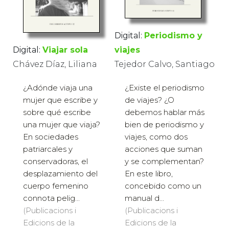
Digital:
Periodismo y
Digital:
Viajar sola
viajes
Chávez Díaz, Liliana
Tejedor Calvo, Santiago
¿Adónde viaja una
¿Existe el periodismo
mujer que escribe y
de viajes? ¿O
sobre qué escribe
debemos hablar más
una mujer que viaja?
bien de periodismo y
En sociedades
viajes, como dos
patriarcales y
acciones que suman
conservadoras, el
y se complementan?
desplazamiento del
En este libro,
cuerpo femenino
concebido como un
connota pelig...
manual d...
(Publicacions i
(Publicacions i
Edicions de la
Edicions de la