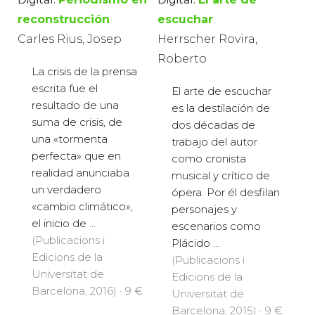
reconstrucción
escuchar
Carles Rius, Josep
Herrscher Rovira,
Roberto
La crisis de la prensa
escrita fue el
El arte de escuchar
resultado de una
es la destilación de
suma de crisis, de
dos décadas de
una «tormenta
trabajo del autor
perfecta» que en
como cronista
realidad anunciaba
musical y crítico de
un verdadero
ópera. Por él desfilan
«cambio climático»,
personajes y
el inicio de ...
escenarios como
(Publicacions i
Plácido ...
Edicions de la
(Publicacions i
Universitat de
Edicions de la
Barcelona, 2016) · 9 €
Universitat de
Barcelona, 2015) · 9 €