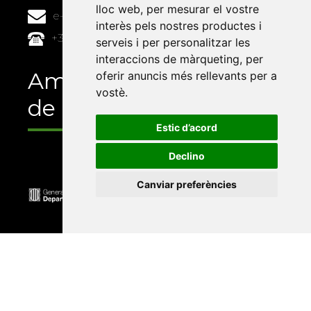
lloc web
,
per mesurar el vostre
e-buc@vives.org
interès pels nostres productes i
+34 964 72 89 93
serveis i per personalitzar les
interaccions de màrqueting
,
per
Amb el suport
oferir anuncis més rellevants per a
vostè
.
de
Estic d’acord
Declino
Canviar preferències
Universitat Abat Oliba CEU
•
Universitat d'Alacant
•