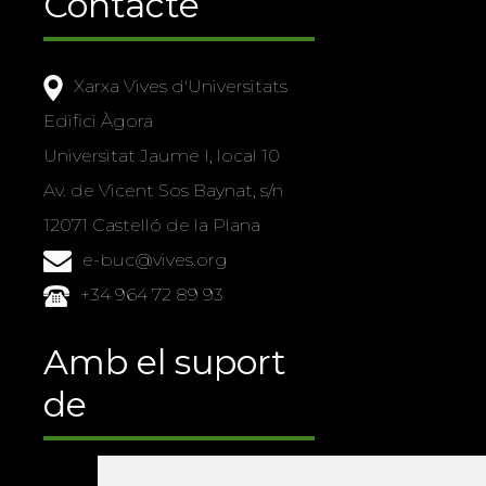
Contacte
Xarxa Vives d'Universitats
Edifici Àgora
Universitat Jaume I, local 10
Av. de Vicent Sos Baynat, s/n
12071 Castelló de la Plana
e-buc@vives.org
+34 964 72 89 93
Amb el suport
de