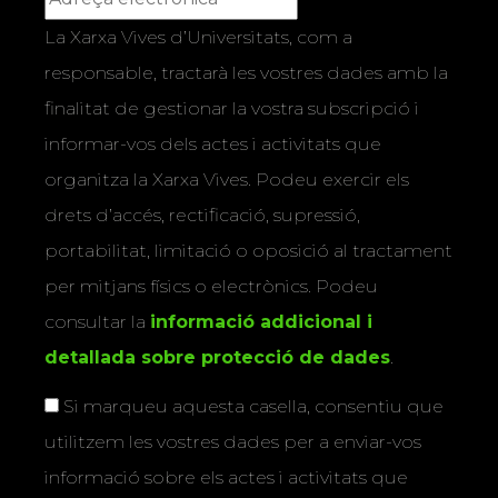
La Xarxa Vives d’Universitats, com a
responsable, tractarà les vostres dades amb la
finalitat de gestionar la vostra subscripció i
informar-vos dels actes i activitats que
organitza la Xarxa Vives. Podeu exercir els
drets d’accés, rectificació, supressió,
portabilitat, limitació o oposició al tractament
per mitjans físics o electrònics. Podeu
consultar la
informació addicional i
detallada sobre protecció de dades
.
Si marqueu aquesta casella, consentiu que
utilitzem les vostres dades per a enviar-vos
informació sobre els actes i activitats que