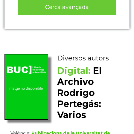
Cerca avançada
Diversos autors
Digital:
El
Archivo
Rodrigo
Pertegás:
Varios
València:
Publicacions de la Universitat de