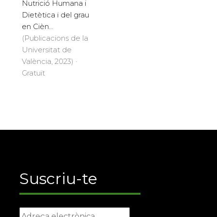
Nutrició Humana i
Dietètica i del grau
en Cièn...
(Publicacions de la
Universitat de
València, 2023) ·
Gratuït
Suscriu-te