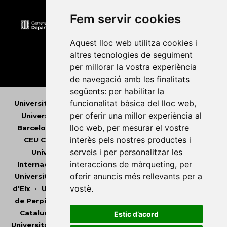
Fem servir cookies
Aquest lloc web utilitza cookies i
altres tecnologies de seguiment
per millorar la vostra experiència
de navegació amb les finalitats
següents:
per habilitar la
funcionalitat bàsica del lloc web
,
Universitat Abat Oliba CEU
•
Universitat d'Alacant
•
per oferir una millor experiència al
Universitat d'Andorra
•
Universitat Autònoma de
lloc web
,
per mesurar el vostre
Barcelona
•
Universitat de Barcelona
•
Universitat
interès pels nostres productes i
CEU Cardenal Herrera
•
Universitat de Girona
•
serveis i per personalitzar les
Universitat de les Illes Balears
•
Universitat
interaccions de màrqueting
,
per
Internacional de Catalunya
•
Universitat Jaume I
•
oferir anuncis més rellevants per a
Universitat de Lleida
•
Universitat Miguel Hernández
vostè
.
d'Elx
•
Universitat Oberta de Catalunya
•
Universitat
de Perpinyà Via Domitia
•
Universitat Politècnica de
Catalunya
•
Universitat Politècnica de València
•
Estic d’acord
Universitat Pompeu Fabra
•
Universitat Ramon Llull
•