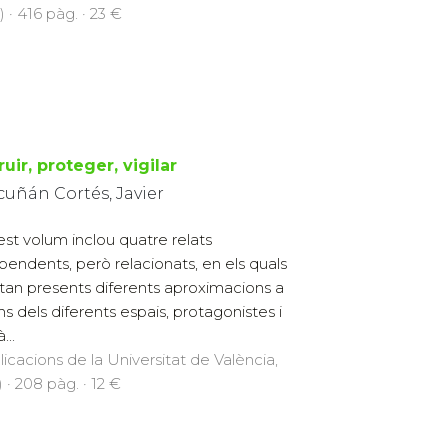
 · 416 pàg. · 23 €
ruir, proteger, vigilar
cuñán Cortés, Javier
st volum inclou quatre relats
pendents, però relacionats, en els quals
stan presents diferents aproximacions a
ns dels diferents espais, protagonistes i
...
licacions de la Universitat de València,
 · 208 pàg. · 12 €