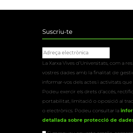
Suscriu-te
La Xarxa Vives d’Universitats, com a res
vostres dades amb la finalitat de gestio
informar-vos dels actes i activitats que
Podeu exercir els drets d’accés, rectifi
portabilitat, limitació o oposició al tr
o electrònics. Podeu consultar la
info
detallada sobre protecció de dade