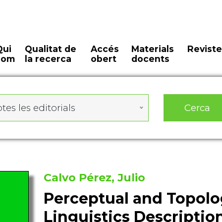
Qui
Qualitat de
Accés
Materials
Reviste
som
la recerca
obert
docents
Cerca
tes les editorials
Calvo Pérez, Julio
Perceptual and Topologi
Linguistics Descriptio