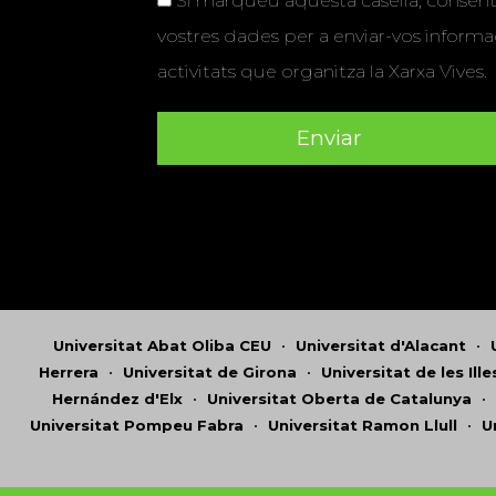
Si marqueu aquesta casella, consenti
vostres dades per a enviar-vos informac
activitats que organitza la Xarxa Vives.
Universitat Abat Oliba CEU
•
Universitat d'Alacant
•
Herrera
•
Universitat de Girona
•
Universitat de les Ill
Hernández d'Elx
•
Universitat Oberta de Catalunya
•
Universitat Pompeu Fabra
•
Universitat Ramon Llull
•
U