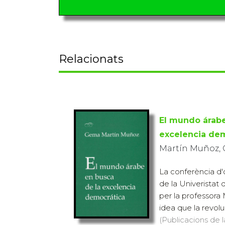
Relacionats
El mundo árabe
excelencia de
Martín Muñoz,
La conferència d'
de la Univeristat 
per la professora 
idea que la revoluc
(Publicacions de l