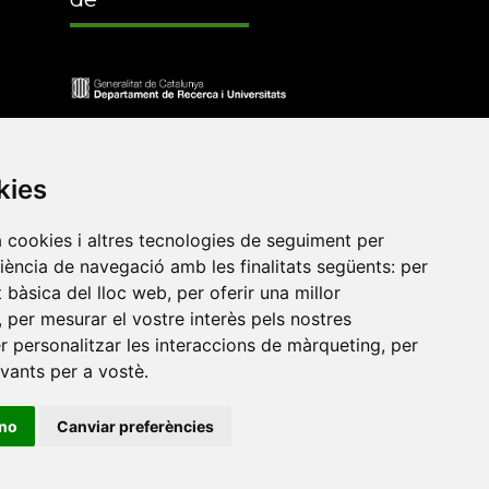
kies
a cookies i altres tecnologies de seguiment per
riència de navegació amb les finalitats següents:
per
at bàsica del lloc web
,
per oferir una millor
,
per mesurar el vostre interès pels nostres
•
Universitat de Barcelona
•
Universitat CEU Cardenal
er personalitzar les interaccions de màrqueting
,
per
itat Jaume I
•
Universitat de Lleida
•
Universitat Miguel
evants per a vostè
.
ca de Catalunya
•
Universitat Politècnica de València
•
t de València
•
Universitat de Vic - Universitat Central de
ino
Canviar preferències