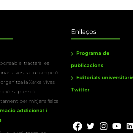
Enllaços
Programa de
ponsable, tractarà les
publicacions
nar la vostra subscripció i
Editorials universitàri
 organitza la Xarxa Vives.
Twitter
cació, supressió,
actament per mitjans físics
rmació addicional i
s
.