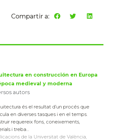
Compartir a:
uitectura en construcción en Europa
época medieval y moderna
ersos autors
quitectura és el resultat d’un procés que
ticula en diverses tasques i en el temps.
truir requereix fons, coneixements,
ials i treba...
licacions de la Universitat de València,