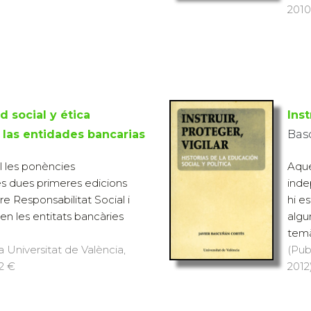
2010)
 social y ética
Inst
 las entidades bancarias
Bas
ll les ponències
Aque
s dues primeres edicions
inde
e Responsabilitat Social i
hi e
en les entitats bancàries
algu
temà
a Universitat de València,
(Pub
12 €
2012)