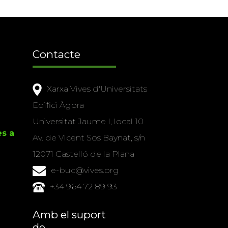
Contacte
Xarxa Vives d'Universitats
Edifici Àgora
Universitat Jaume I, local 10
es a
Av. de Vicent Sos Baynat, s/n
12071 Castelló de la Plana
e-buc@vives.org
+34 964 72 89 93
Amb el suport
de