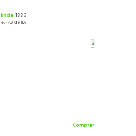
lència
, 1996
 € · castellà
Comprar