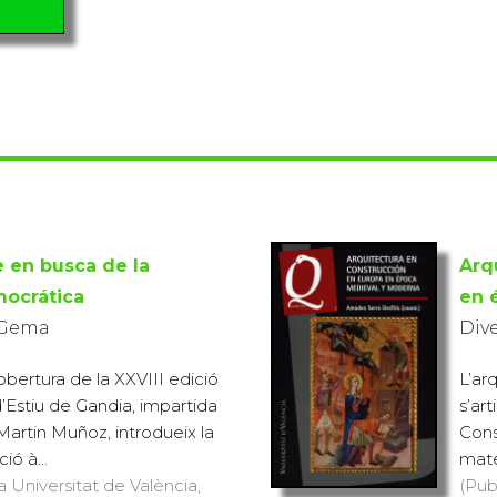
 en busca de la
Arq
mocrática
en 
 Gema
Div
obertura de la XXVIII edició
L’ar
d’Estiu de Gandia, impartida
s’ar
Martin Muñoz, introdueix la
Cons
ió à...
mater
a Universitat de València,
(Pub