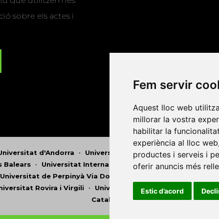
u que utilitzem les
ió sobre els actes i
Fem servir coo
Aquest lloc web utilitz
millorar la vostra expe
habilitar la funcionalit
experiència al lloc web
Universitat d'Andorra
•
Universitat Autònoma de Barcelona
productes i serveis i p
es Balears
•
Universitat Internacional de Catalunya
•
Univers
oferir anuncis més rell
Universitat de Perpinyà Via Domitia
•
Universitat Politècni
niversitat Rovira i Virgili
•
Universitat de Sàsser
•
Universita
Estic d’acord
Decl
Catalunya