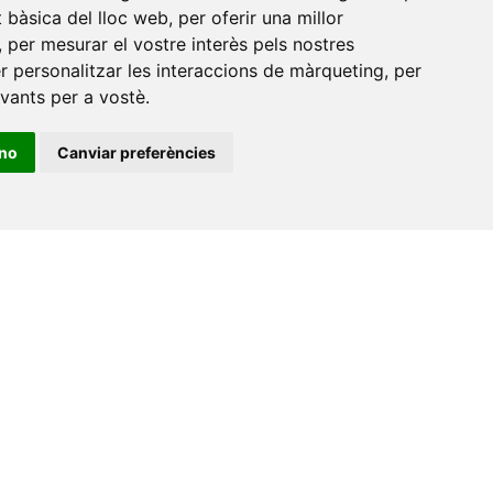
at bàsica del lloc web
,
per oferir una millor
de
,
per mesurar el vostre interès pels nostres
er personalitzar les interaccions de màrqueting
,
per
evants per a vostè
.
ino
Canviar preferències
•
Universitat de Barcelona
•
Universitat CEU Cardenal
itat Jaume I
•
Universitat de Lleida
•
Universitat Miguel
ca de Catalunya
•
Universitat Politècnica de València
•
t de València
•
Universitat de Vic - Universitat Central de