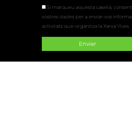
Si marqueu aquesta casella, consenti
vostres dades per a enviar-vos informac
activitats que organitza la Xarxa Vives.
Universitat Abat Oliba CEU
•
Universitat d'Alacant
•
Herrera
•
Universitat de Girona
•
Universitat de les Ill
Hernández d'Elx
•
Universitat Oberta de Catalunya
•
Universitat Pompeu Fabra
•
Universitat Ramon Llull
•
U