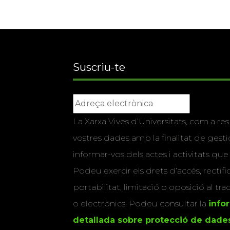
Suscriu-te
La Xarxa Vives d’Universitats, com a res
vostres dades amb la finalitat de gestio
informar-vos dels actes i activitats que
Podeu exercir els drets d’accés, rectifi
portabilitat, limitació o oposició al tr
o electrònics. Podeu consultar la
info
detallada sobre protecció de dade