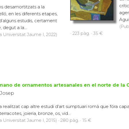
crít
s desamortitzats a la
agen
lló, en les diferents etapes,
Aguil
d’alguns estudis, certament
(Pub
, degut a la...
· 223 pàg. · 35 €
a Universitat Jaume I, 2022)
mano de ornamentos artesanales en el norte de la
 Josep
ia realitzat cap altre estudi d'art sumptuari romà que fóra cap
rracotes, joieria, bronze, os, vid...
a Universitat Jaume I, 2015) · 280 pàg. · 15 €