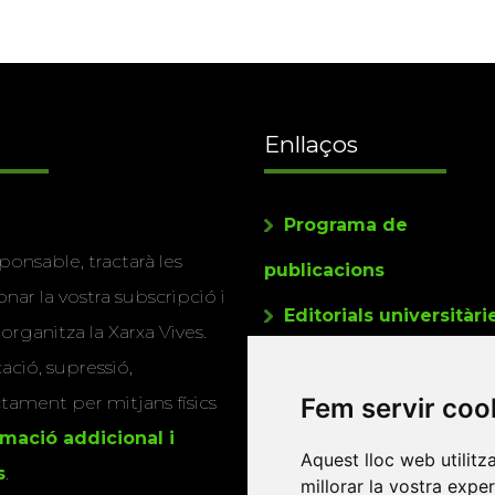
Enllaços
Programa de
ponsable, tractarà les
publicacions
nar la vostra subscripció i
Editorials universitàri
 organitza la Xarxa Vives.
Twitter
cació, supressió,
actament per mitjans físics
Fem servir coo
rmació addicional i
Aquest lloc web utilitz
s
.
millorar la vostra expe