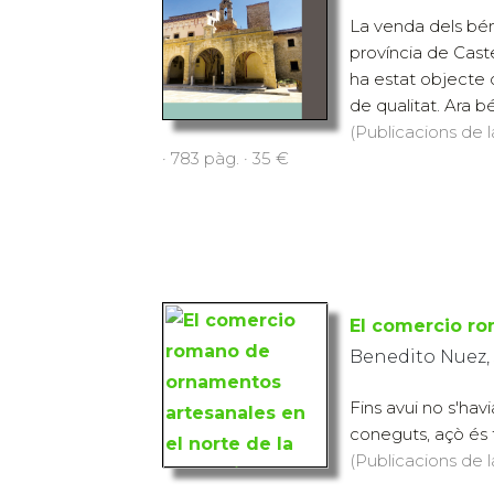
La venda dels bén
província de Caste
ha estat objecte 
de qualitat. Ara bé
(Publicacions de l
· 783 pàg. · 35 €
El comercio ro
Benedito Nuez,
Fins avui no s'hav
coneguts, açò és te
(Publicacions de l