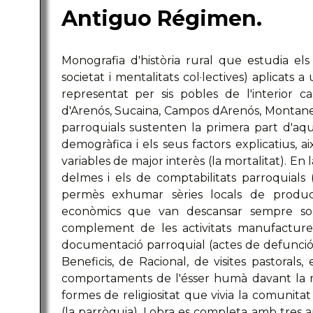
Antiguo Régimen.
Monografia d'història rural que estudia els 
societat i mentalitats col·lectives) aplicats a
representat per sis pobles de l'interior c
d'Arenós, Sucaina, Campos dArenós, Montanejo
parroquials sustenten la primera part d'aq
demogràfica i els seus factors explicatius, 
variables de major interès (la mortalitat). En
delmes i els de comptabilitats parroquials (P
permès exhumar sèries locals de producc
econòmics que van descansar sempre sob
complement de les activitats manufacture
documentació parroquial (actes de defunció d
Beneficis, de Racional, de visites pastorals, 
comportaments de l'ésser humà davant la mor
formes de religiositat que vivia la comunita
(la parròquia). Lobra es completa amb tres a