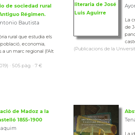
io de sociedad rural
Ayo
 Antiguo Régimen.
La c
ntonio Bautista
de J
pano
ria rural que estudia els
caste
 (població, economia,
(Publicacions de la Universi
s a un marc regional (l'Alt
19) · 505 pàg. · 7 €
ació de Madoz a la
Abst
astelló 1855-1900
Tena
oaquim
La i