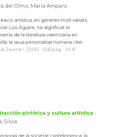
ra del Olmo, María Amparo
reació artística, en gèneres molt variats,
osé Luis Aguirre, ha dignificat el
rama de la literatura valenciana en
llà; la seua personalitat humana i lite...
tat Jaume I, 2005) · 618 pàg. · 24 €
racción pictórica y cultura artística
, Silvia
deologia de la societat castellonenca, la