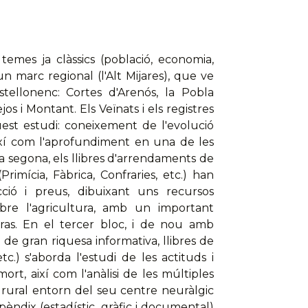
temes ja clàssics (població, economia,
 un marc regional (l'Alt Mijares), que ve
astellonenc: Cortes d'Arenós, la Pobla
s i Montant. Els Veïnats i els registres
uest estudi: coneixement de l'evolució
així com l'aprofundiment en una de les
 la segona, els llibres d'arrendaments de
rimícia, Fàbrica, Confraries, etc.) han
ió i preus, dibuixant uns recursos
re l'agricultura, amb un important
ras. En el tercer bloc, i de nou amb
e gran riquesa informativa, llibres de
etc.) s'aborda l'estudi de les actituds i
t, així com l'anàlisi de les múltiples
t rural entorn del seu centre neuràlgic
pèndix (estadístic, gràfic i documental)