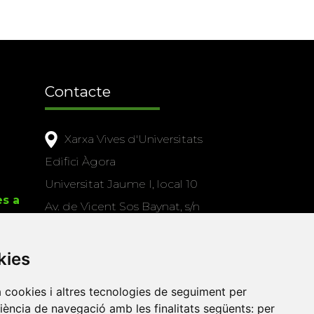
Contacte
Xarxa Vives d'Universitats
Edifici Àgora
Universitat Jaume I, local 10
es a
Av. de Vicent Sos Baynat, s/n
12071 Castelló de la Plana
e-buc@vives.org
kies
+34 964 72 89 93
a cookies i altres tecnologies de seguiment per
riència de navegació amb les finalitats següents:
per
Amb el suport