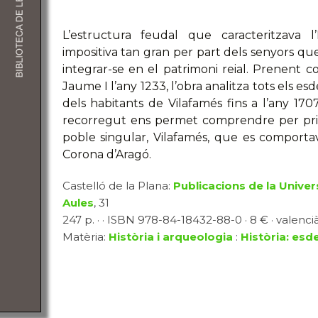
L’estructura feudal que caracteritzava 
impositiva tan gran per part dels senyors que
integrar-se en el patrimoni reial. Prenent
Jaume I l’any 1233, l’obra analitza tots els e
dels habitants de Vilafamés fins a l’any 170
recorregut ens permet comprendre per prim
poble singular, Vilafamés, que es comportava
Corona d’Aragó.
Castelló de la Plana:
Publicacions de la Univer
Aules
, 31
247 p. · · ISBN 978-84-18432-88-0 · 8 € · valenci
Matèria:
Història i arqueologia
:
Història: esd