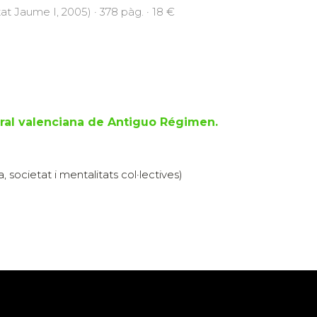
tat Jaume I, 2005) · 378 pàg. · 18 €
rural valenciana de Antiguo Régimen.
 societat i mentalitats col·lectives)