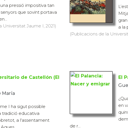
una pressió impositiva tan
L’es
s senyors que sovint portava
Mitj
n...
gran
a Universitat Jaume I, 2021)
a la 
(Publicacions de la Universit
ersitario de Castellón (El
El 
Guer
 María
¿Qua
en v
me I ha sigut possible
quin
a tradició educativa
demo
obretot, a l'assentament
de r...
 Aques...