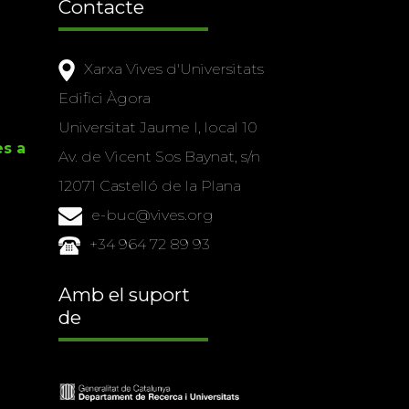
Contacte
Xarxa Vives d'Universitats
Edifici Àgora
Universitat Jaume I, local 10
es a
Av. de Vicent Sos Baynat, s/n
12071 Castelló de la Plana
e-buc@vives.org
+34 964 72 89 93
Amb el suport
de