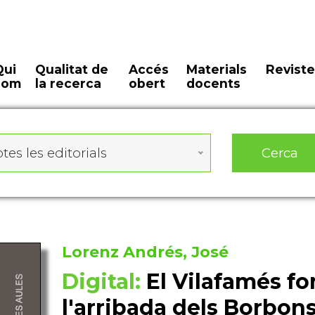
Qui
Qualitat de
Accés
Materials
Reviste
som
la recerca
obert
docents
Cerca
tes les editorials
Lorenz Andrés, José
Digital:
El Vilafamés fo
l'arribada dels Borbons