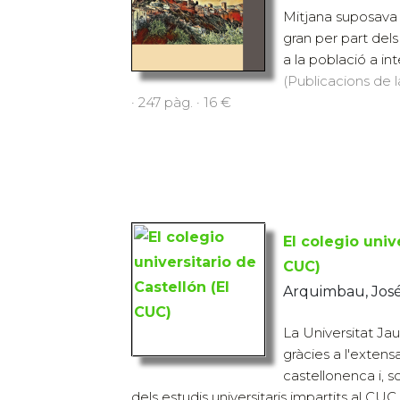
Mitjana suposava 
gran per part del
a la població a inte
(Publicacions de l
· 247 pàg. · 16 €
El colegio univ
CUC)
Arquimbau, José
La Universitat Jau
gràcies a l'extens
castellonenca i, s
dels estudis universitaris impartits al CUC.