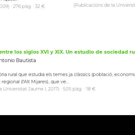
(Publicacions de la Universi
009) · 276 pàg. · 32 €
 entre los siglos XVI y XIX. Un estudio de sociedad 
ntonio Bautista
ria rural que estudia els temes ja clàssics (població, economia,
regional (l'Alt Mijares), que ve...
a Universitat Jaume I, 2017) · 505 pàg. · 18 €