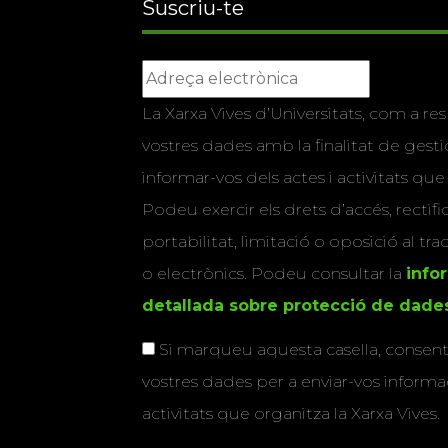
Suscriu-te
La Xarxa Vives d’Universitats, com a res
vostres dades amb la finalitat de gestio
informar-vos dels actes i activitats que
Podeu exercir els drets d’accés, rectifi
portabilitat, limitació o oposició al tr
o electrònics. Podeu consultar la
info
detallada sobre protecció de dade
Si marqueu aquesta casella, consenti
vostres dades per a enviar-vos informac
activitats que organitza la Xarxa Vives.