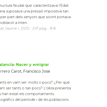
tructura feudal que caracteritzava l’Edat
ana suposava una pressió impositiva tan
 per part dels senyors que sovint portava
població a inten...
at Jaume I, 2021) · 247 pàg. · 8 €
Palancia: Nacer y emigrar
rero Carot, Francisco Jose
nts en vam ser: molts o pocs? ¿Per què
am ser tants o tan pocs? L'obra presenta
s han estat els comportaments
gràfics del període i de les poblacions