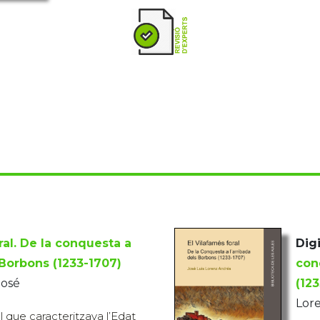
ral. De la conquesta a
Digi
 Borbons (1233-1707)
con
José
(12
Lore
l que caracteritzava l’Edat