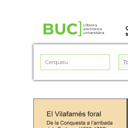
Actualitza les preferències de les cookies
To