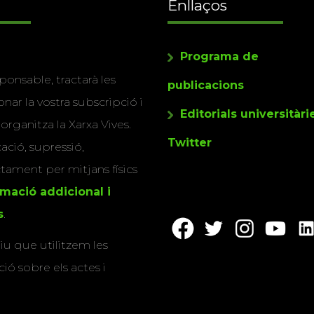
Enllaços
Programa de
ponsable, tractarà les
publicacions
nar la vostra subscripció i
Editorials universitàri
 organitza la Xarxa Vives.
Twitter
cació, supressió,
actament per mitjans físics
rmació addicional i
s
.
u que utilitzem les
ió sobre els actes i