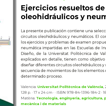
Ejercicios resueltos de
oleohidráulicos y neu
La presente publicación contiene una selecci
circuitos oleohidráulicos y neumáticos. El c
los ejercicios y problemas de examen propues
neumática impartidas en las Escuelas de Ing
Diseño, de la Universitat Politècnica de Val
explicados en detalle, tienen como objetiv
diseñar diferentes circuitos oleohidráulicos 
secuencia de movimientos de los elementos 
determinado proceso.
Valencia:
Universitat Politècnica de València
,
128 p. · 17 x 24 cm · · ISBN 978-84-1396-184-2 · 18
Matèria:
Tecnologia, enginyeria, agricultura, 
mecànica i de materials