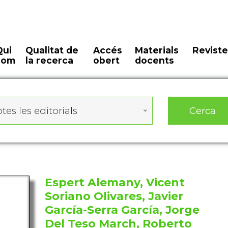
Qui
Qualitat de
Accés
Materials
Reviste
som
la recerca
obert
docents
Cerca
tes les editorials
Espert Alemany, Vicent
Soriano Olivares, Javier
García-Serra García, Jorge
Del Teso March, Roberto