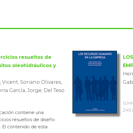
ercicios resueltos de
LOS
itos oleohidráulicos y
EM
Herr
 Vicent; Soriano Olivares,
Gabr
erra García, Jorge; Del Teso
(Uni
240 
icación contiene una
cicios resueltos de diseño
. El contenido de esta