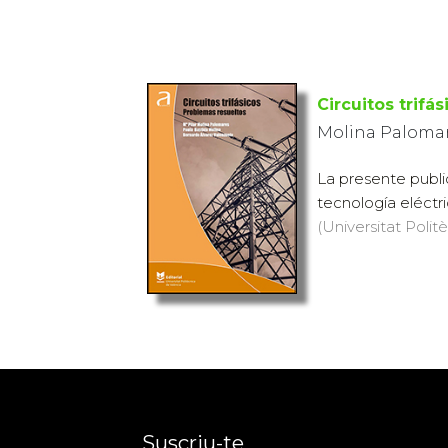
Circuitos trifá
Molina Palomare
La presente publi
tecnología eléctric
(Universitat Politè
Suscriu-te