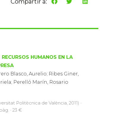
Compartir a:
 RECURSOS HUMANOS EN LA
PRESA
ero Blasco, Aurelio; Ribes Giner,
iela; Perelló Marín, Rosario
versitat Politècnica de València, 2011) ·
pàg. · 23 €