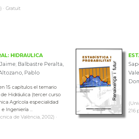
 · Gratuït
RAL: HIDRAULICA
EST
 Jaime; Balbastre Peralta,
Sap
Altozano, Pablo
Vale
Do
 en 15 capítulos el temario
 de Hidráulica (tercer curso
nica Agrícola especialidad
(Uni
 Ingeniería ...
216 
ècnica de València, 2002) ·