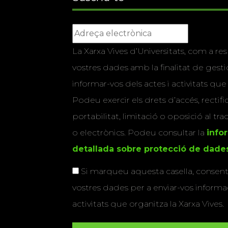
La Xarxa Vives d’Universitats, com a res
vostres dades amb la finalitat de gestio
informar-vos dels actes i activitats que
Podeu exercir els drets d’accés, rectifi
portabilitat, limitació o oposició al tr
o electrònics. Podeu consultar la
info
detallada sobre protecció de dade
Si marqueu aquesta casella, consenti
vostres dades per a enviar-vos informac
activitats que organitza la Xarxa Vives.