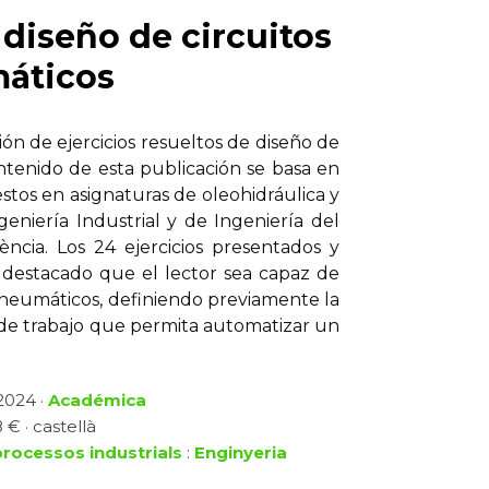
 diseño de circuitos
máticos
ón de ejercicios resueltos de diseño de
ontenido de esta publicación se basa en
tos en asignaturas de oleohidráulica y
eniería Industrial y de Ingeniería del
ència. Los 24 ejercicios presentados y
o destacado que el lector sea capaz de
y neumáticos, definiendo previamente la
de trabajo que permita automatizar un
 2024 ·
Académica
 € · castellà
processos industrials
:
Enginyeria