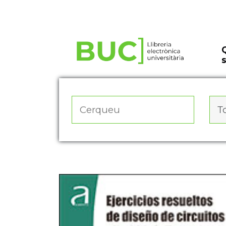
Actualitza les preferències de les cookies
To