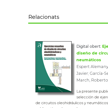
Relacionats
Digital obert:
Ej
diseño de circu
neumáticos
Espert Alemany,
Javier; García-S
March, Roberto
La presente publ
selección de ejer
de circuitos oleohidráulicos y neumáticos