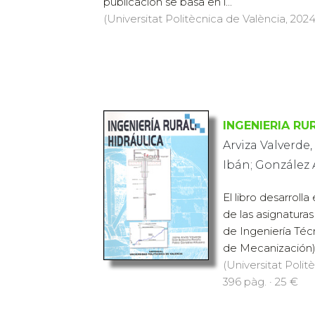
publicación se basa en l...
(Universitat Politècnica de València, 2024)
INGENIERIA RU
Arviza Valverde,
Ibán; González 
El libro desarrolla
de las asignaturas
de Ingeniería Téc
de Mecanización) e
(Universitat Polit
396 pàg. · 25 €