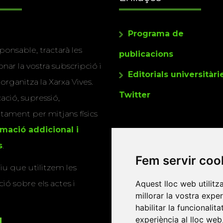
Programa de
ponsable, tractarà les
publicacions
nar la vostra subscripció i
Editorials universitàri
 organitza la Xarxa Vives.
Twitter
cació, supressió,
actament per mitjans físics
rmació addicional i
s
.
Fem servir coo
u que utilitzem les
ió sobre els actes i
Aquest lloc web utilitz
millorar la vostra expe
habilitar la funcionalit
experiència al lloc web