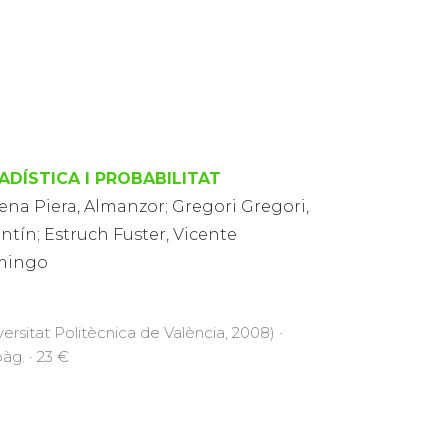
ADÍSTICA I PROBABILITAT
ena Piera, Almanzor; Gregori Gregori,
ntín; Estruch Fuster, Vicente
mingo
versitat Politècnica de València, 2008) ·
pàg. · 23 €