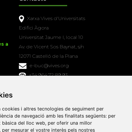
Xarxa Vives d'Universitats
Edifici Àgora
Universitat Jaume I, local 10
es a
Av. de Vicent Sos Baynat, s/n
12071 Castelló de la Plana
e-buc@vives.org
+34 964 72 89 93
Amb el suport
kies
de
a cookies i altres tecnologies de seguiment per
riència de navegació amb les finalitats següents:
per
at bàsica del lloc web
,
per oferir una millor
,
per mesurar el vostre interès pels nostres