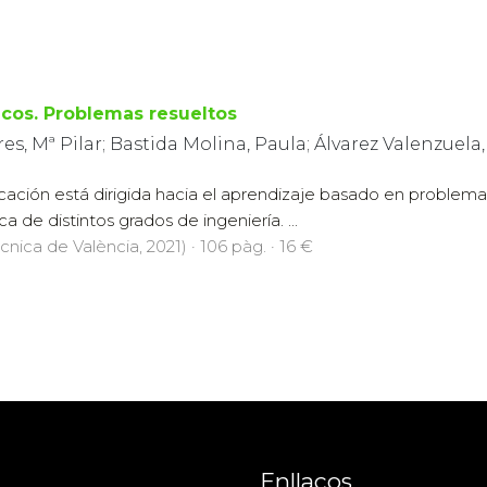
sicos. Problemas resueltos
s, Mª Pilar; Bastida Molina, Paula; Álvarez Valenzuela
cación está dirigida hacia el aprendizaje basado en problema
a de distintos grados de ingeniería. ...
cnica de València, 2021) · 106 pàg. · 16 €
Enllaços