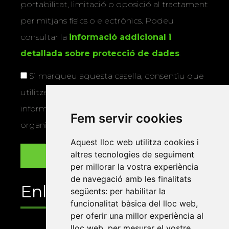
portabilitat, limitació o oposició al tractament
per mitjans físics o electrònics. Podeu
consultar la
informació addicional i
detallada sobre protecció de dades
.
Si marqueu aquesta casella, consentiu que
utilitzem les vostres dades per a enviar-vos
informació sobre els actes i activitats que
Fem servir cookies
organitza la Xarxa Vives.
Aquest lloc web utilitza cookies i
altres tecnologies de seguiment
per millorar la vostra experiència
de navegació amb les finalitats
Enllaços
següents:
per habilitar la
funcionalitat bàsica del lloc web
,
per oferir una millor experiència al
lloc web
,
per mesurar el vostre