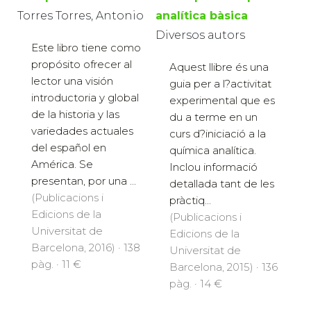
Torres Torres, Antonio
analítica bàsica
Diversos autors
Este libro tiene como
propósito ofrecer al
Aquest llibre és una
lector una visión
guia per a l?activitat
introductoria y global
experimental que es
de la historia y las
du a terme en un
variedades actuales
curs d?iniciació a la
del español en
química analítica.
América. Se
Inclou informació
presentan, por una ...
detallada tant de les
(Publicacions i
pràctiq...
Edicions de la
(Publicacions i
Universitat de
Edicions de la
Barcelona, 2016) · 138
Universitat de
pàg. · 11 €
Barcelona, 2015) · 136
pàg. · 14 €