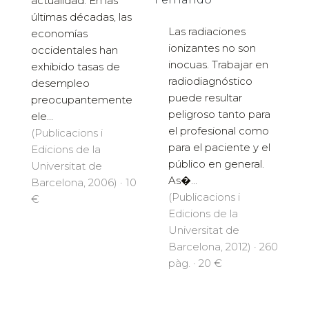
actualidad. En las
últimas décadas, las
Las radiaciones
economías
ionizantes no son
occidentales han
inocuas. Trabajar en
exhibido tasas de
radiodiagnóstico
desempleo
puede resultar
preocupantemente
peligroso tanto para
ele...
el profesional como
(Publicacions i
para el paciente y el
Edicions de la
público en general.
Universitat de
As�...
Barcelona, 2006) · 10
(Publicacions i
€
Edicions de la
Universitat de
Barcelona, 2012) · 260
pàg. · 20 €