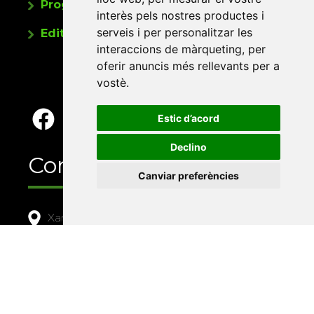
Programa de publicacions
interès pels nostres productes i
serveis i per personalitzar les
Editorials universitàries a Twitter
interaccions de màrqueting
,
per
oferir anuncis més rellevants per a
vostè
.
Estic d’acord
Declino
Contacte
Canviar preferències
Xarxa Vives d'Universitats
Edifici Àgora
Universitat Jaume I, local 10
Av. de Vicent Sos Baynat, s/n
12071 Castelló de la Plana