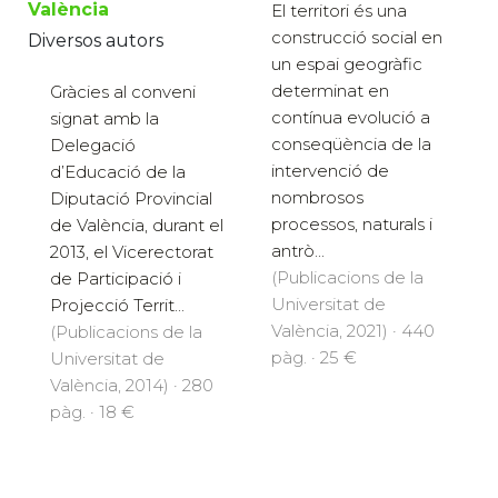
València
El territori és una
construcció social en
Diversos autors
un espai geogràfic
determinat en
Gràcies al conveni
contínua evolució a
signat amb la
conseqüència de la
Delegació
intervenció de
d’Educació de la
nombrosos
Diputació Provincial
processos, naturals i
de València, durant el
antrò...
2013, el Vicerectorat
(Publicacions de la
de Participació i
Universitat de
Projecció Territ...
València, 2021) · 440
(Publicacions de la
pàg. · 25 €
Universitat de
València, 2014) · 280
pàg. · 18 €