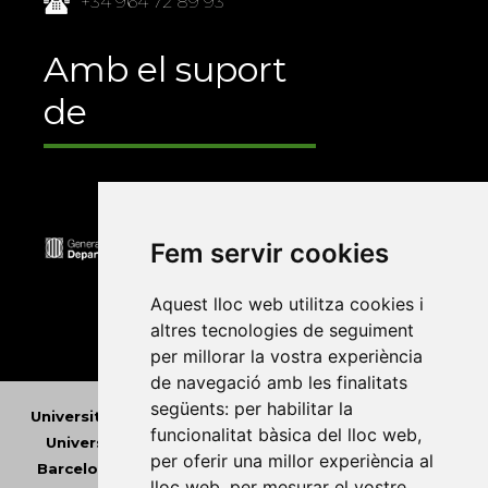
+34 964 72 89 93
Amb el suport
de
Fem servir cookies
Aquest lloc web utilitza cookies i
altres tecnologies de seguiment
per millorar la vostra experiència
de navegació amb les finalitats
següents:
per habilitar la
Universitat Abat Oliba CEU
•
Universitat d'Alacant
•
funcionalitat bàsica del lloc web
,
Universitat d'Andorra
•
Universitat Autònoma de
per oferir una millor experiència al
Barcelona
•
Universitat de Barcelona
•
Universitat
lloc web
,
per mesurar el vostre