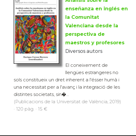
Análisis sobre la
enseñanza en inglés en
la Comunitat
Valenciana desde la
perspectiva de
maestros y profesores
Diversos autors
El coneixement de
llengües estrangeres no
sols constitueix un dret inherent a l'ésser humà i
una necessitat per a l'avanç i la integració de les
distintes societats, sin�...
(Publicacions de la Universitat de València, 2019)
· 120 pàg. · 15 €