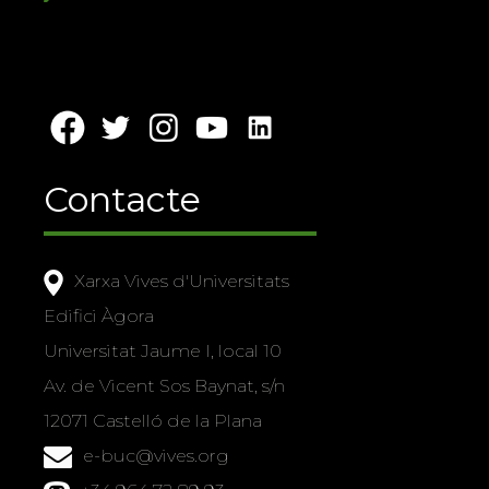
Contacte
Xarxa Vives d'Universitats
Edifici Àgora
Universitat Jaume I, local 10
Av. de Vicent Sos Baynat, s/n
12071 Castelló de la Plana
e-buc@vives.org