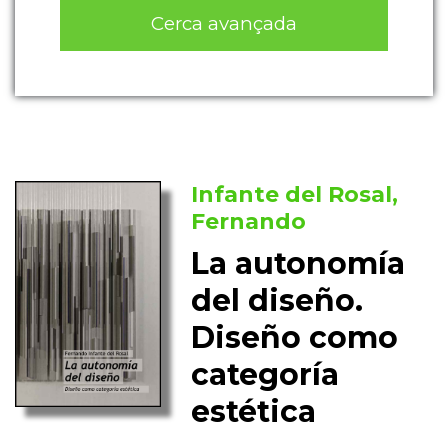
Cerca avançada
Infante del Rosal,
Fernando
La autonomía
del diseño.
Diseño como
categoría
estética