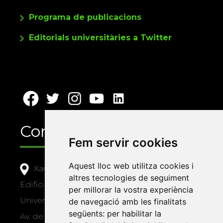
Programa de publicacions
Editorials universitàries a Twitter
Contacte
Fem servir cookies
Aquest lloc web utilitza cookies i
Xarxa Vives d'Universitats
altres tecnologies de seguiment
Edifici Àgora
per millorar la vostra experiència
Universitat Jaume I, local 10
de navegació amb les finalitats
següents:
per habilitar la
Av. de Vicent Sos Baynat, s/n