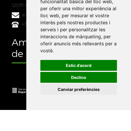
funcionalitat bàsica del lloc web
,
12071 Castelló de la Plana
per oferir una millor experiència al
e-buc@vives.org
lloc web
,
per mesurar el vostre
interès pels nostres productes i
+34 964 72 89 93
serveis i per personalitzar les
interaccions de màrqueting
,
per
Amb el suport
oferir anuncis més rellevants per a
vostè
.
de
Estic d’acord
Declino
Canviar preferències