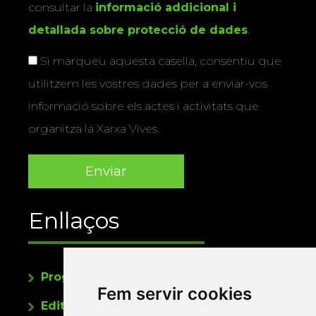
consultar la
informació addicional i
detallada sobre protecció de dades
.
Si marqueu aquesta casella, consentiu que
utilitzem les vostres dades per a enviar-vos
informació sobre els actes i activitats que
organitza la Xarxa Vives.
Enllaços
Programa de publicacions
Fem servir cookies
Editorials universitàries a Twitter