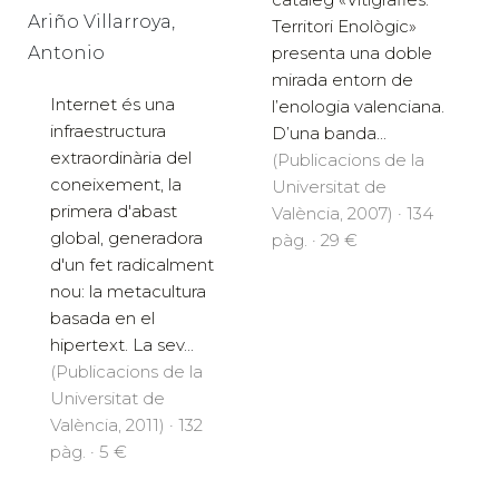
Ariño Villarroya,
Territori Enològic»
presenta una doble
Antonio
mirada entorn de
Internet és una
l’enologia valenciana.
infraestructura
D’una banda...
extraordinària del
(Publicacions de la
coneixement, la
Universitat de
primera d'abast
València, 2007) · 134
global, generadora
pàg. · 29 €
d'un fet radicalment
nou: la metacultura
basada en el
hipertext. La sev...
(Publicacions de la
Universitat de
València, 2011) · 132
pàg. · 5 €