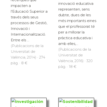
innovació educativa
impacten a
representen, sens
l'Educació Superior a
dubte, dues de les
través dels seus
més importants eines
processos de Gestió,
que el professorat té
Innovació i
per a millorar la
Internacionalització.
pràctica educativa i
Entre els ...
amb elles,...
(Publicacions de la
(Publicacions de la
Universitat de
Universitat de
València, 2014) · 274
València, 2016) · 320
pàg. · 8 €
pàg. · 18 €