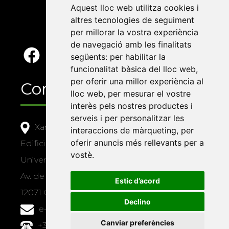
Aquest lloc web utilitza cookies i
altres tecnologies de seguiment
per millorar la vostra experiència
de navegació amb les finalitats
següents:
per habilitar la
funcionalitat bàsica del lloc web
,
per oferir una millor experiència al
Contacte
lloc web
,
per mesurar el vostre
interès pels nostres productes i
serveis i per personalitzar les
Xarxa Vives d'Universitats
interaccions de màrqueting
,
per
oferir anuncis més rellevants per a
Edifici Àgora
vostè
.
Universitat Jaume I, local 10
Av. de Vicent Sos Baynat, s/n
Estic d’acord
12071 Castelló de la Plana
Declino
e-buc@vives.org
Canviar preferències
+34 964 72 89 93