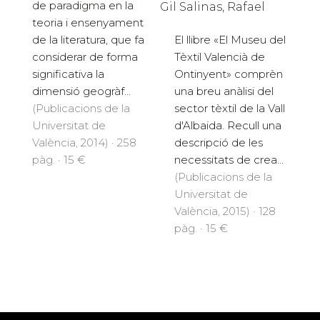
de paradigma en la
Gil Salinas, Rafael
teoria i ensenyament
de la literatura, que fa
El llibre «El Museu del
considerar de forma
Tèxtil Valencià de
significativa la
Ontinyent» comprèn
dimensió geogràf...
una breu anàlisi del
(Publicacions de la
sector tèxtil de la Vall
Universitat de
d'Albaida. Recull una
València, 2014) · 258
descripció de les
pàg. · 15 €
necessitats de crea...
(Publicacions de la
Universitat de
València, 2015) · 128
pàg. · 15 €