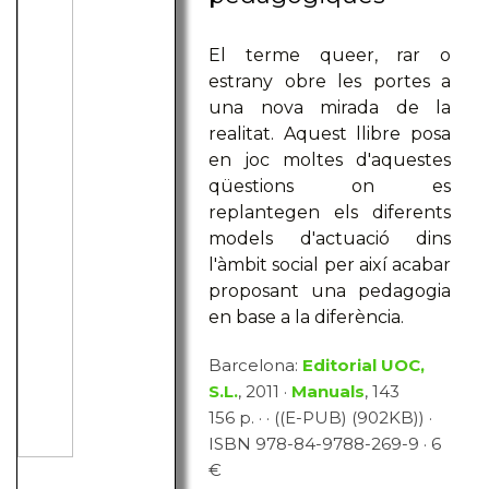
El terme queer, rar o
estrany obre les portes a
una nova mirada de la
realitat. Aquest llibre posa
en joc moltes d'aquestes
qüestions on es
replantegen els diferents
models d'actuació dins
l'àmbit social per així acabar
proposant una pedagogia
en base a la diferència.
Barcelona:
Editorial UOC,
S.L.
, 2011 ·
Manuals
, 143
156 p. · · ((E-PUB) (902KB)) ·
ISBN 978-84-9788-269-9 · 6
€