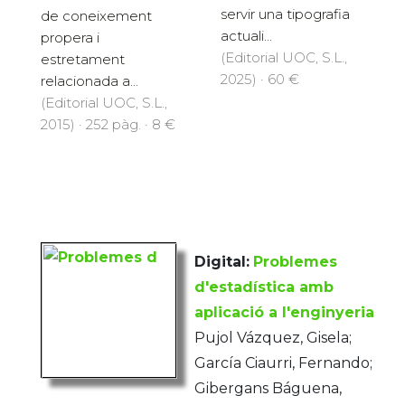
servir una tipografia
de coneixement
actuali...
propera i
(Editorial UOC, S.L.,
estretament
2025) · 60 €
relacionada a...
(Editorial UOC, S.L.,
2015) · 252 pàg. · 8 €
Digital:
Problemes
d'estadística amb
aplicació a l'enginyeria
Pujol Vázquez, Gisela;
García Ciaurri, Fernando;
Gibergans Báguena,