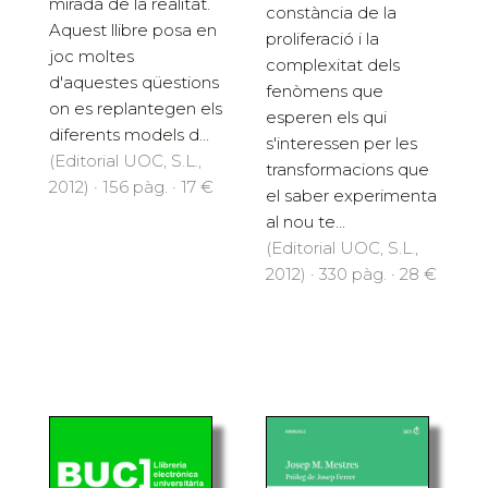
mirada de la realitat.
constància de la
Aquest llibre posa en
proliferació i la
joc moltes
complexitat dels
d'aquestes qüestions
fenòmens que
on es replantegen els
esperen els qui
diferents models d...
s'interessen per les
(Editorial UOC, S.L.,
transformacions que
2012) · 156 pàg. · 17 €
el saber experimenta
al nou te...
(Editorial UOC, S.L.,
2012) · 330 pàg. · 28 €