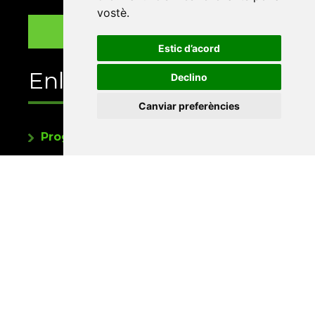
vostè
.
Estic d’acord
Enllaços
Declino
Canviar preferències
Programa de publicacions
Editorials universitàries a Twitter
Contacte