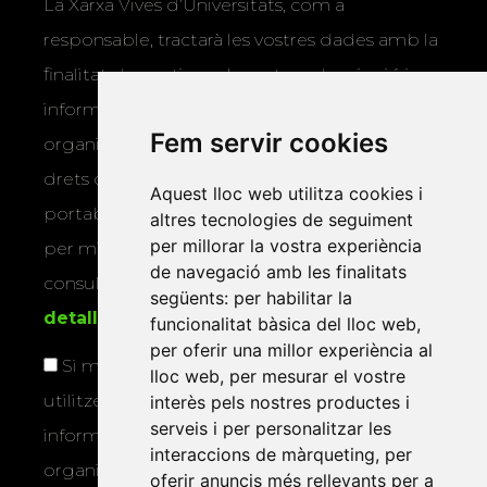
La Xarxa Vives d’Universitats, com a
responsable, tractarà les vostres dades amb la
finalitat de gestionar la vostra subscripció i
informar-vos dels actes i activitats que
Fem servir cookies
organitza la Xarxa Vives. Podeu exercir els
drets d’accés, rectificació, supressió,
Aquest lloc web utilitza cookies i
portabilitat, limitació o oposició al tractament
altres tecnologies de seguiment
per millorar la vostra experiència
per mitjans físics o electrònics. Podeu
de navegació amb les finalitats
consultar la
informació addicional i
següents:
per habilitar la
detallada sobre protecció de dades
.
funcionalitat bàsica del lloc web
,
per oferir una millor experiència al
Si marqueu aquesta casella, consentiu que
lloc web
,
per mesurar el vostre
utilitzem les vostres dades per a enviar-vos
interès pels nostres productes i
serveis i per personalitzar les
informació sobre els actes i activitats que
interaccions de màrqueting
,
per
organitza la Xarxa Vives.
oferir anuncis més rellevants per a