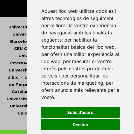
Aquest lloc web utilitza cookies i
altres tecnologies de seguiment
per millorar la vostra experiència
Universitat Abat Oliba CEU
•
Universitat d'Alacant
•
de navegació amb les finalitats
Universitat d'Andorra
•
Universitat Autònoma de
següents:
per habilitar la
Barcelona
•
Universitat de Barcelona
•
Universitat
funcionalitat bàsica del lloc web
,
CEU Cardenal Herrera
•
Universitat de Girona
•
per oferir una millor experiència al
Universitat de les Illes Balears
•
Universitat
lloc web
,
per mesurar el vostre
Internacional de Catalunya
•
Universitat Jaume I
•
interès pels nostres productes i
Universitat de Lleida
•
Universitat Miguel Hernández
serveis i per personalitzar les
d'Elx
•
Universitat Oberta de Catalunya
•
Universitat
interaccions de màrqueting
,
per
de Perpinyà Via Domitia
•
Universitat Politècnica de
oferir anuncis més rellevants per a
Catalunya
•
Universitat Politècnica de València
•
vostè
.
Universitat Pompeu Fabra
•
Universitat Ramon Llull
•
Universitat Rovira i Virgili
•
Universitat de Sàsser
•
Estic d’acord
Universitat de València
•
Universitat de Vic -
Universitat Central de Catalunya
Declino