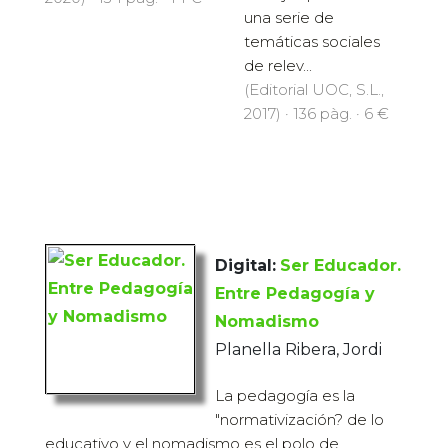
una serie de
temáticas sociales
de relev...
(Editorial UOC, S.L.,
2017) · 136 pàg. · 6 €
Digital:
Ser Educador.
Entre Pedagogía y
Nomadismo
Planella Ribera, Jordi
La pedagogía es la
"normativización? de lo
educativo y el nomadismo es el polo de