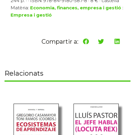
244 p. · · ISBN 978-84-9180-587-8 · 8 € · castellà
Matèria:
Economia, finances, empresa i gestió
:
Empresa i gestió
Compartir a:
Relacionats