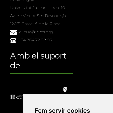
Universitat Jaume I, local 10
Av. de Vicent Sos Baynat, s/n
12071 Castelló de la Plana
e-buc@vives.org
+34 964 72 89 93
Amb el suport
de
Fem servir cookies