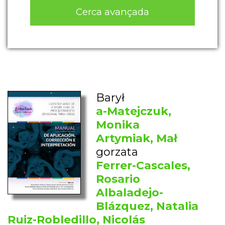
Cerca avançada
Barył
a-Matejczuk,
Monika
Artymiak, Mał
gorzata
Ferrer-Cascales,
Rosario
Albaladejo-
Blázquez, Natalia
Ruiz-Robledillo, Nicolás