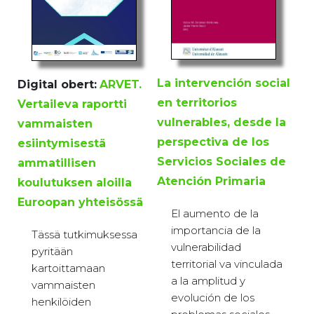
La intervención social
Digital obert:
ARVET.
en territorios
Vertaileva raportti
vulnerables, desde la
vammaisten
perspectiva de los
esiintymisestä
Servicios Sociales de
ammatillisen
Atención Primaria
koulutuksen aloilla
Euroopan yhteisössä
El aumento de la
importancia de la
Tässä tutkimuksessa
vulnerabilidad
pyritään
territorial va vinculada
kartoittamaan
a la amplitud y
vammaisten
evolución de los
henkilöiden