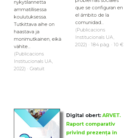
problemas sociales
nykytilannetta
que se configuran en
ammatillisessa
el ámbito de la
koulutuksessa.
comunidad...
Tutkittava aihe on
(Publicacions
haastava ja
Institucionals UA,
monimutkainen, eikä
2022) · 184 pàg. · 10 €
vähite...
(Publicacions
Institucionals UA,
2022) · Gratuït
Digital obert:
ARVET.
Raport comparativ
privind prezența în