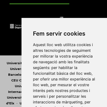
Fem servir cookies
Aquest lloc web utilitza cookies i
altres tecnologies de seguiment
per millorar la vostra experiència
de navegació amb les finalitats
Universitat Abat Oliba CEU
•
Universitat d'Alacant
•
següents:
per habilitar la
Universitat d'Andorra
•
Universitat Autònoma de
funcionalitat bàsica del lloc web
,
Barcelona
•
Universitat de Barcelona
•
Universitat
per oferir una millor experiència al
CEU Cardenal Herrera
•
Universitat de Girona
•
lloc web
,
per mesurar el vostre
Universitat de les Illes Balears
•
Universitat
interès pels nostres productes i
Internacional de Catalunya
•
Universitat Jaume I
•
serveis i per personalitzar les
Universitat de Lleida
•
Universitat Miguel Hernández
interaccions de màrqueting
,
per
d'Elx
•
Universitat Oberta de Catalunya
•
Universitat