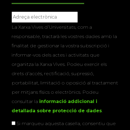
La Xarxa Vives d’Universitats, com a
responsable, tractarà les vostres dades amb la
finalitat de gestionar la vostra subscripció i
informar-vos dels actes i activitats que
organitza la Xarxa Vives. Podeu exercir els
drets d’accés, rectificació, supressió,
portabilitat, limitació o oposició al tractament
per mitjans físics o electrònics. Podeu
consultar la
informació addicional i
detallada sobre protecció de dades
.
Si marqueu aquesta casella, consentiu que