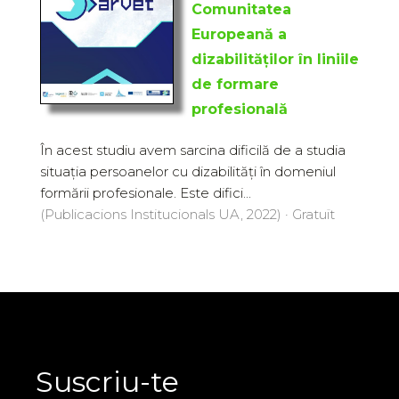
Comunitatea
Europeană a
dizabilităților în liniile
de formare
profesională
În acest studiu avem sarcina dificilă de a studia
situația persoanelor cu dizabilități în domeniul
formării profesionale. Este difici...
(Publicacions Institucionals UA, 2022) · Gratuït
Suscriu-te