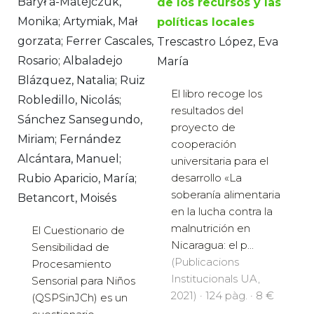
Barył a-Matejczuk,
de los recursos y las
Monika; Artymiak, Mał
políticas locales
gorzata; Ferrer Cascales,
Trescastro López, Eva
Rosario; Albaladejo
María
Blázquez, Natalia; Ruiz
El libro recoge los
Robledillo, Nicolás;
resultados del
Sánchez Sansegundo,
proyecto de
Miriam; Fernández
cooperación
Alcántara, Manuel;
universitaria para el
desarrollo «La
Rubio Aparicio, María;
soberanía alimentaria
Betancort, Moisés
en la lucha contra la
malnutrición en
El Cuestionario de
Nicaragua: el p...
Sensibilidad de
(Publicacions
Procesamiento
Institucionals UA,
Sensorial para Niños
2021) · 124 pàg. · 8 €
(QSPSinJCh) es un