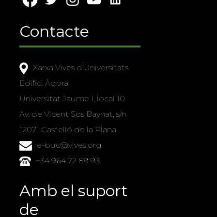
Contacte
Xarxa Vives d'Universitats
Edifici Àgora
Universitat Jaume I, local 10
Av. de Vicent Sos Baynat, s/n
12071 Castelló de la Plana
e-buc@vives.org
+34 964 72 89 93
Amb el suport
de