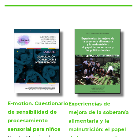
E-motion. Cuestionario
Experiencias de
de sensibilidad de
mejora de la soberanía
procesamiento
alimentaria y la
sensorial para niños
malnutrición: el papel