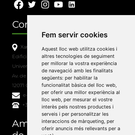
Contacte
Fem servir cookies
Xarxa Vives d'Universitats
Aquest lloc web utilitza cookies i
altres tecnologies de seguiment
Edifici Àgora
per millorar la vostra experiència
Universitat Jaume I, local 10
de navegació amb les finalitats
Av. de Vicent Sos Baynat, s/n
següents:
per habilitar la
funcionalitat bàsica del lloc web
,
12071 Castelló de la Plana
per oferir una millor experiència al
e-buc@vives.org
lloc web
,
per mesurar el vostre
+34 964 72 89 93
interès pels nostres productes i
serveis i per personalitzar les
Amb el suport
interaccions de màrqueting
,
per
oferir anuncis més rellevants per a