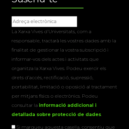
La Xarxa Vives d’Universitats, com a
responsable, tractarà les vostres dades amb la
finalitat de gestionar la vostra subscripció i
informar-vos dels actes i activitats que
organitza la Xarxa Vives. Podeu exercir els
drets d’accés, rectificació, supressió,
portabilitat, limitació o oposició al tractament
per mitjans físics o electrònics. Podeu
consultar la
informació addicional i
detallada sobre protecció de dades
.
Si marqueu aquesta casella, consentiu que