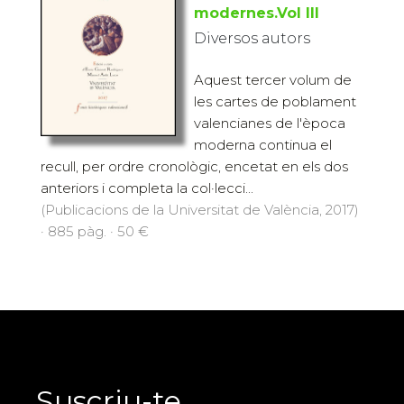
modernes.Vol III
Diversos autors
Aquest tercer volum de
les cartes de poblament
valencianes de l'època
moderna continua el
recull, per ordre cronològic, encetat en els dos
anteriors i completa la col·lecci...
(Publicacions de la Universitat de València, 2017)
· 885 pàg. · 50 €
Suscriu-te