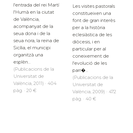
l'entrada del rei Martí
Les visites pastorals
l'Humà en la ciutat
constitueixen una
de València,
font de gran interès
acompanyat de la
per a la història
seua dona i de la
eclesiàstica de les
seua nora, la reina de
diòcesis, i en
Sicília, el municipi
particular per al
organitzà una
coneixement de
esplèn...
l'evolució de les
(Publicacions de la
parr�...
Universitat de
(Publicacions de la
València, 2011) · 404
Universitat de
pàg. · 20 €
València, 2009) · 472
pàg. · 40 €