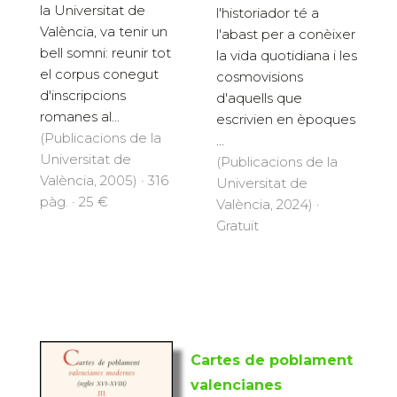
la Universitat de
l'historiador té a
València, va tenir un
l'abast per a conèixer
bell somni: reunir tot
la vida quotidiana i les
el corpus conegut
cosmovisions
d'inscripcions
d'aquells que
romanes al...
escrivien en èpoques
(Publicacions de la
...
Universitat de
(Publicacions de la
València, 2005) · 316
Universitat de
pàg. · 25 €
València, 2024) ·
Gratuït
Cartes de poblament
valencianes