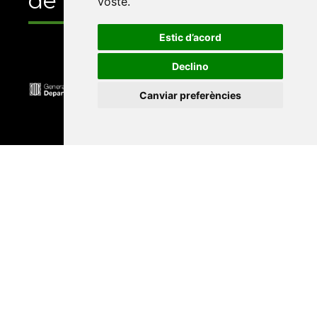
de
vostè
.
Estic d’acord
Declino
Canviar preferències
Universitat Abat Oliba CEU
•
Universitat d'Alacant
•
Universitat d'Andorra
•
Universitat Autònoma de
Barcelona
•
Universitat de Barcelona
•
Universitat
CEU Cardenal Herrera
•
Universitat de Girona
•
Universitat de les Illes Balears
•
Universitat
Internacional de Catalunya
•
Universitat Jaume I
•
Universitat de Lleida
•
Universitat Miguel Hernández