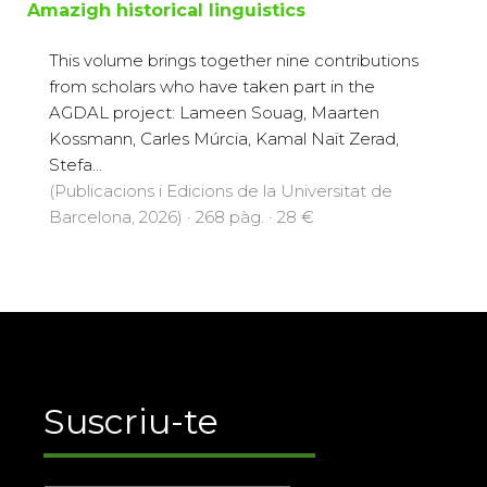
Amazigh historical linguistics
This volume brings together nine contributions
from scholars who have taken part in the
AGDAL project: Lameen Souag, Maarten
Kossmann, Carles Múrcia, Kamal Naït Zerad,
Stefa...
(Publicacions i Edicions de la Universitat de
Barcelona, 2026) · 268 pàg. · 28 €
Suscriu-te