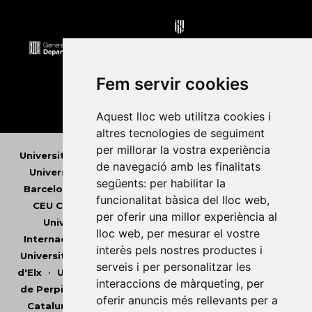
Fem servir cookies
Aquest lloc web utilitza cookies i
altres tecnologies de seguiment
per millorar la vostra experiència
Universitat Abat Oliba CEU
•
Universitat d'Alacant
•
de navegació amb les finalitats
Universitat d'Andorra
•
Universitat Autònoma de
següents:
per habilitar la
Barcelona
•
Universitat de Barcelona
•
Universitat
funcionalitat bàsica del lloc web
,
CEU Cardenal Herrera
•
Universitat de Girona
•
per oferir una millor experiència al
Universitat de les Illes Balears
•
Universitat
lloc web
,
per mesurar el vostre
Internacional de Catalunya
•
Universitat Jaume I
•
interès pels nostres productes i
Universitat de Lleida
•
Universitat Miguel Hernández
serveis i per personalitzar les
d'Elx
•
Universitat Oberta de Catalunya
•
Universitat
interaccions de màrqueting
,
per
de Perpinyà Via Domitia
•
Universitat Politècnica de
oferir anuncis més rellevants per a
Catalunya
•
Universitat Politècnica de València
•