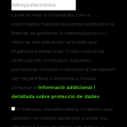
La Xarxa Vives d’Universitats, com a
responsable, tractarà les vostres dades amb la
finalitat de gestionar la vostra subscripció i
informar-vos dels actes i activitats que
organitza la Xarxa Vives. Podeu exercir els
drets d’accés, rectificació, supressió,
portabilitat, limitació o oposició al tractament
per mitjans físics o electrònics. Podeu
consultar la
informació addicional i
detallada sobre protecció de dades
.
Si marqueu aquesta casella, consentiu que
utilitzem les vostres dades per a enviar-vos