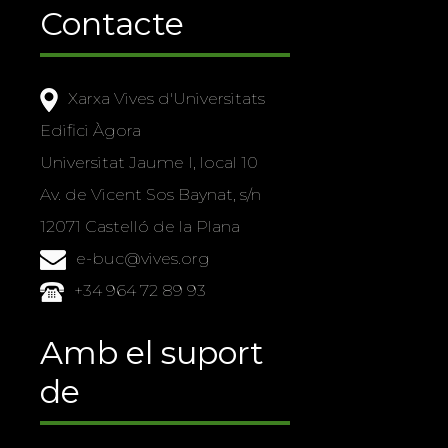
Contacte
Xarxa Vives d'Universitats
Edifici Àgora
Universitat Jaume I, local 10
Av. de Vicent Sos Baynat, s/n
12071 Castelló de la Plana
e-buc@vives.org
+34 964 72 89 93
Amb el suport
de