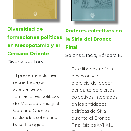
Diversidad de
Poderes colectivos en
formaciones políticas
la Siria del Bronce
en Mesopotamia y el
Final
Cercano Oriente
Solans Gracia, Bárbara E.
Diversos autors
Este libro estudia la
El presente volumen
posesión y el
reúne trabajos
ejercicio del poder
acerca de las
por parte de ciertos
formaciones po­líticas
colectivos integrados
de Mesopotamia y el
en las entidades
Cercano Oriente
políticas de Siria
realizados sobre una
durante el Bronce
base filológico-
Final (siglos XVI-XI...