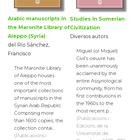
Arabic manuscripts in
Studies in Sumerian
the Maronite Library of
Civilization
Aleppo (Syria)
Diversos autors
del Río Sánchez,
Miguel (or Miquel)
Francisco
Civil’s oeuvre has
been unanimously
The Maronite Library
acclaimed by the
of Aleppo houses
entire Assyriological
one of the most
community, from his
important collections
first contributions in
of manuscripts in the
the 1960s to the
Syrian Arab Republic.
most recent p...
Comprising more
(Publicacions i
than 1600 copies, the
Edicions de la
collection contai...
Universitat de
(Publicacions i