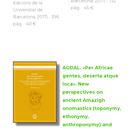
Barcelona, 2017) · 732
Edicions de la
pàg. · 45 €
Universitat de
Barcelona, 2017) · 396
pàg. · 40 €
AGDAL. «Per Africae
gentes, deserta atque
loca». New
perspectives on
ancient Amazigh
onomastics (toponymy,
ethonymy,
anthroponymy) and