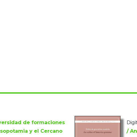
versidad de formaciones
Digi
esopotamia y el Cercano
/ A