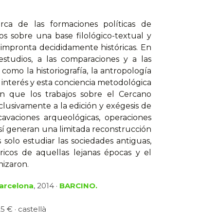
ca de las formaciones po­líticas de
s sobre una base filológico-textual y
impronta decididamente históricas. En
 estudios, a las comparaciones y a las
como la historiografía, la antropo­logía
te interés y esta conciencia metodológica
en que los trabajos sobre el Cercano
lusivamente a la edición y exégesis de
cavaciones arqueológicas, operacio­nes
í generan una li­mitada reconstrucción
es solo estudiar las sociedades antiguas,
óricos de aquellas lejanas épocas y el
nizaron.
Barcelona
, 2014 ·
BARCINO.
5 € · castellà