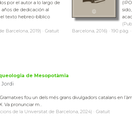
os por el autor a lo largo de
(IPO
 años de dedicación al
sido
el texto hebreo-bíblico
acad
(Pub
de Barcelona, 2019) · Gratuït
Barcelona, 2016) · 190 pàg. ·
queologia de Mesopotàmia
 Jordi
 Gramatxes fou un dels més grans divulgadors catalans en l’àmb
XX. Va pronunciar m...
icions de la Universitat de Barcelona, 2024) · Gratuït