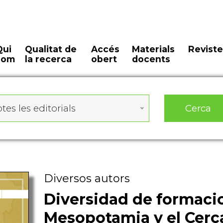
Qui
Qualitat de
Accés
Materials
Reviste
som
la recerca
obert
docents
Cerca
tes les editorials
Diversos autors
Diversidad de formacio
Mesopotamia y el Cerc