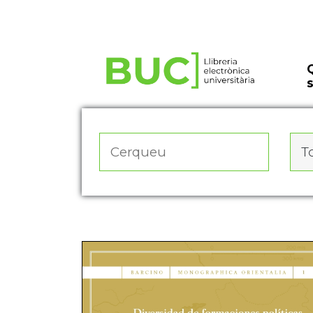
Actualitza les preferències de les cookies
To