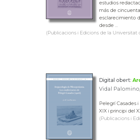
estudios redactad
más de cincuenta
esclarecimiento d
desde ...
(Publicacions i Edicions de la Universitat 
Digital obert:
Ar
Vidal Palomino,
Pelegrí Casades i
XIX i principi del 
(Publicacions i Ed