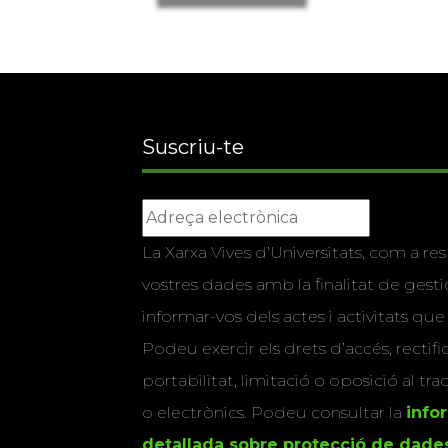
Suscriu-te
La Xarxa Vives d’Universitats, com a res
vostres dades amb la finalitat de gestio
informar-vos dels actes i activitats que
Podeu exercir els drets d’accés, rectifi
portabilitat, limitació o oposició al tr
o electrònics. Podeu consultar la
info
detallada sobre protecció de dade