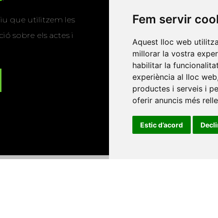
Fem servir coo
u que utilitzem les
ió sobre els actes i
Aquest lloc web utilitz
millorar la vostra expe
habilitar la funcionalit
experiència al lloc web
productes i serveis i p
oferir anuncis més rell
Estic d’acord
Decl
Universitat d'Andorra
•
Universitat Autònoma de Barcelona
es Balears
•
Universitat Internacional de Catalunya
•
Univers
Universitat de Perpinyà Via Domitia
•
Universitat Politècni
niversitat Rovira i Virgili
•
Universitat de Sàsser
•
Universita
Catalunya