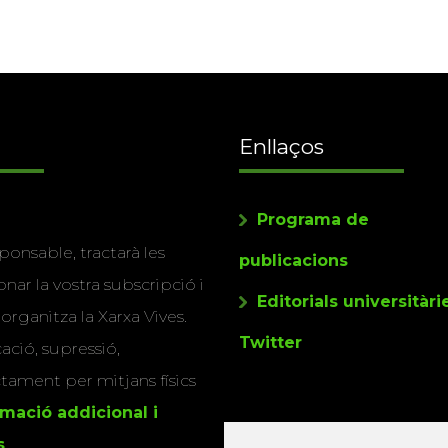
Enllaços
Programa de
ponsable, tractarà les
publicacions
nar la vostra subscripció i
Editorials universitàri
 organitza la Xarxa Vives.
Twitter
cació, supressió,
actament per mitjans físics
rmació addicional i
s
.