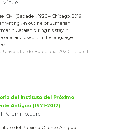
l, Miquel
el Civil (Sabadell, 1926 – Chicago, 2019)
n writing An outline of Sumerian
mar in Catalan during his stay in
elona, and used it in the language
es...
a Universitat de Barcelona, 2020) · Gratuït
oria del Instituto del Próximo
ente Antiguo (1971-2012)
l Palomino, Jordi
nstituto del Próximo Oriente Antiguo