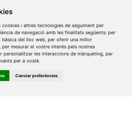
Amb el suport
kies
de
a cookies i altres tecnologies de seguiment per
riència de navegació amb les finalitats següents:
per
at bàsica del lloc web
,
per oferir una millor
,
per mesurar el vostre interès pels nostres
er personalitzar les interaccions de màrqueting
,
per
evants per a vostè
.
ino
Canviar preferències
•
Universitat de Barcelona
•
Universitat CEU Cardenal
itat Jaume I
•
Universitat de Lleida
•
Universitat Miguel
ca de Catalunya
•
Universitat Politècnica de València
•
t de València
•
Universitat de Vic - Universitat Central de