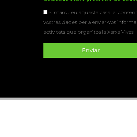
Si marqueu aquesta casella, consenti
vostres dades per a enviar-vos informac
activitats que organitza la Xarxa Vives.
Universitat Abat Oliba CEU
•
Universitat d'Alacant
•
Herrera
•
Universitat de Girona
•
Universitat de les Ill
Hernández d'Elx
•
Universitat Oberta de Catalunya
•
Universitat Pompeu Fabra
•
Universitat Ramon Llull
•
U