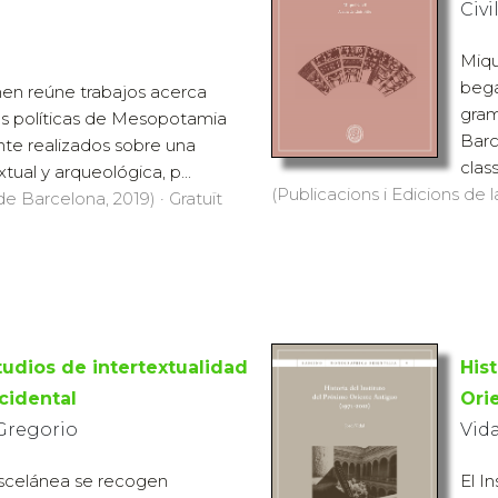
Civi
Miqu
bega
men reúne trabajos acerca
gram
s po­líticas de Mesopotamia
Barc
nte realizados sobre una
class
tual y arqueológica, p...
(Publicacions i Edicions de l
de Barcelona, 2019) · Gratuït
tudios de intertextualidad
Hist
cidental
Ori
 Gregorio
Vida
iscelánea se recogen
El I