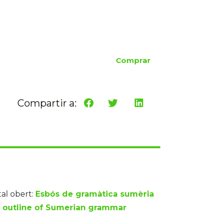
Comprar
Compartir a:
tal obert:
Esbós de gramàtica sumèria
n outline of Sumerian grammar