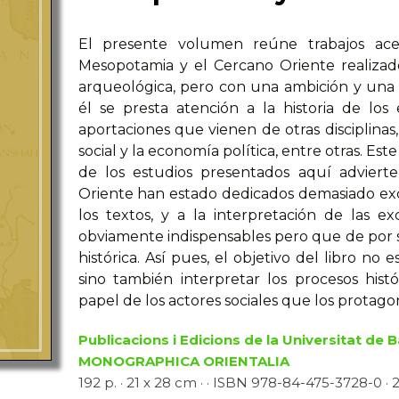
El presente volumen reúne trabajos acer
Mesopotamia y el Cercano Oriente realizado
arqueológica, pero con una ambición y una 
él se presta atención a la historia de los
aportaciones que vienen de otras disciplinas, 
social y la economía política, entre otras. Es
de los estudios presentados aquí advier­t
Oriente han estado dedica­dos demasiado exc
los textos, y a la interpretación de las ex
obviamente indispensables pero que de por s
histórica. Así pues, el objetivo del libro no 
sino también interpretar los procesos hist
papel de los actores sociales que los protago
Publicacions i Edicions de la Universitat de 
MONOGRAPHICA ORIENTALIA
192 p. · 21 x 28 cm · · ISBN 978-84-475-3728-0 · 2