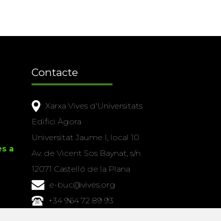
Contacte
Xarxa Vives d'Universitats
Edifici Àgora
Universitat Jaume I, local 10
es a
Av. de Vicent Sos Baynat, s/n
12071 Castelló de la Plana
e-buc@vives.org
+34 964 72 89 93