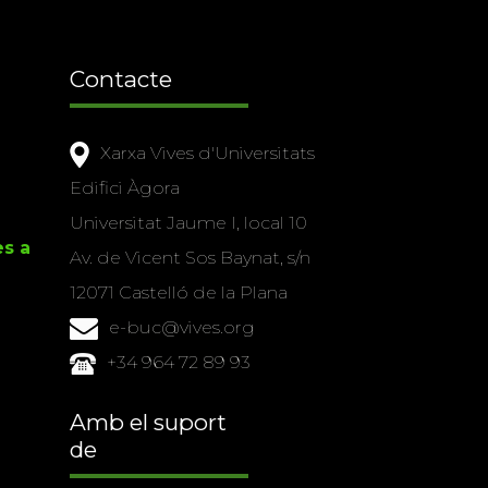
Contacte
Xarxa Vives d'Universitats
Edifici Àgora
Universitat Jaume I, local 10
es a
Av. de Vicent Sos Baynat, s/n
12071 Castelló de la Plana
e-buc@vives.org
+34 964 72 89 93
Amb el suport
de