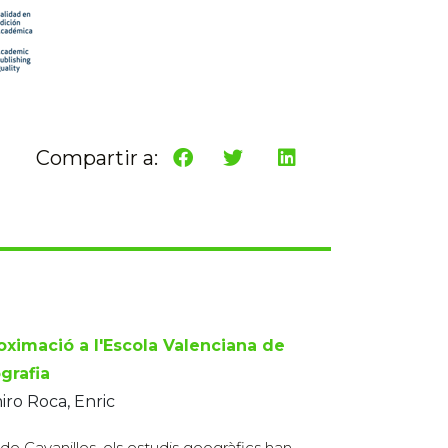
Compartir a:
oximació a l'Escola Valenciana de
grafia
ro Roca, Enric
de Cavanilles, els estudis geogràfics han