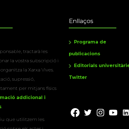
Enllaços
Programa de
ponsable, tractarà les
publicacions
nar la vostra subscripció i
Editorials universitàri
 organitza la Xarxa Vives.
Twitter
cació, supressió,
actament per mitjans físics
rmació addicional i
s
.
u que utilitzem les
ió sobre els actes i