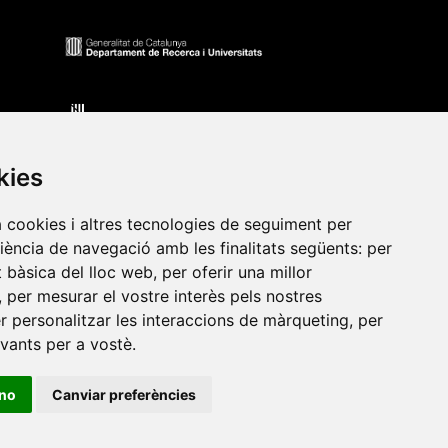
kies
a cookies i altres tecnologies de seguiment per
riència de navegació amb les finalitats següents:
per
at bàsica del lloc web
,
per oferir una millor
•
Universitat de Barcelona
•
Universitat CEU Cardenal
,
per mesurar el vostre interès pels nostres
itat Jaume I
•
Universitat de Lleida
•
Universitat Miguel
er personalitzar les interaccions de màrqueting
,
per
ca de Catalunya
•
Universitat Politècnica de València
•
evants per a vostè
.
t de València
•
Universitat de Vic - Universitat Central de
ino
Canviar preferències
ats