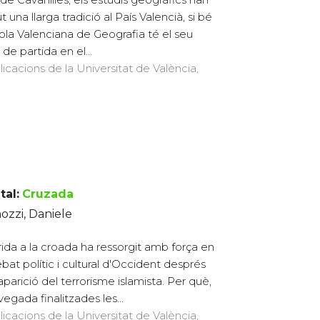
t una llarga tradició al País Valencià, si bé
cola Valenciana de Geografia té el seu
de partida en el...
licacions de la Universitat de València,
tal:
Cruzada
zzi, Daniele
rida a la croada ha ressorgit amb força en
ebat polític i cultural d'Occident després
'aparició del terrorisme islamista. Per què,
vegada finalitzades les...
licacions de la Universitat de València,