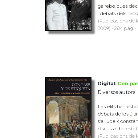
gairebé dues dèca
i debats dels histo
(Publicacions de l
2009) · 284 pàg. ·
Digital:
Con pas
Diversos autors
Les elits han esta
debats de les últi
s'al·ludeix consta
discussió ha estat
(Publicacions de l