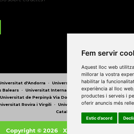
Fem servir coo
Aquest lloc web utilitz
millorar la vostra expe
habilitar la funcionalit
Universitat d'Andorra
•
Universitat Autònoma de Barcelona
experiència al lloc web
es Balears
•
Universitat Internacional de Catalunya
•
Univers
productes i serveis i p
Universitat de Perpinyà Via Domitia
•
Universitat Politècni
oferir anuncis més rell
niversitat Rovira i Virgili
•
Universitat de Sàsser
•
Universita
Catalunya
Estic d’acord
Decl
Copyright © 2026
-
Xarxa Vives d'Universit