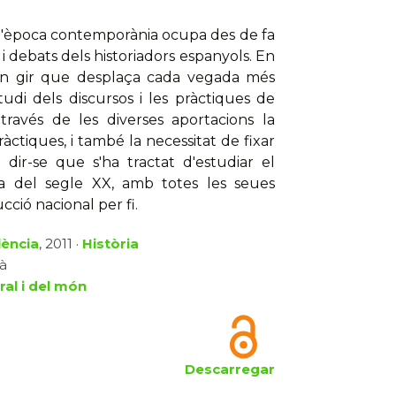
 l'època contemporània ocupa des de fa
 debats dels historiadors espanyols. En
 un gir que desplaça cada vegada més
tudi dels discursos i les pràctiques de
través de les diverses aportacions la
àctiques, i també la necessitat de fixar
 dir-se que s'ha tractat d'estudiar el
ya del segle XX, amb totes les seues
cció nacional per fi.
lència
, 2011 ·
Història
là
ral i del món
Descarregar