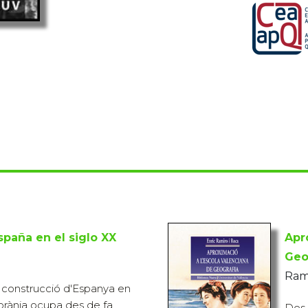
spaña en el siglo XX
Apr
Geo
Rami
 construcció d'Espanya en
rània ocupa des de fa
Des 