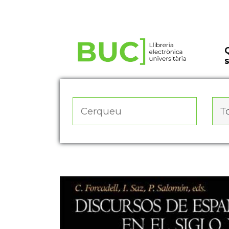
Actualitza les preferències de les cookies
To