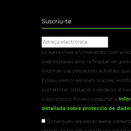
Suscriu-te
La Xarxa Vives d’Universitats, com a res
vostres dades amb la finalitat de gestio
informar-vos dels actes i activitats que
Podeu exercir els drets d’accés, rectifi
portabilitat, limitació o oposició al tr
o electrònics. Podeu consultar la
info
detallada sobre protecció de dade
Si marqueu aquesta casella, consenti
vostres dades per a enviar-vos informac