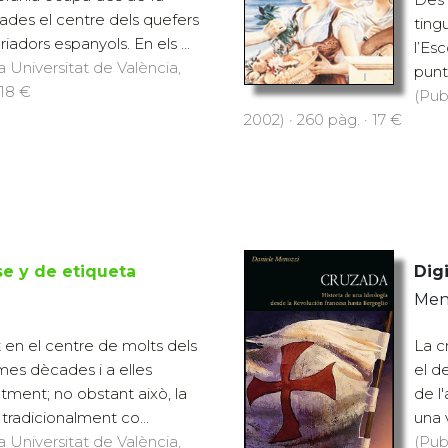
des el centre dels quefers
tingu
riadors espanyols. En els ...
l’Es
a Universitat de València,
punt 
 18 €
(Pub
2002) · 260 pàg. · 17 €
e y de etiqueta
Digi
Meno
t en el centre de molts dels
La c
mes dècades i a elles
el d
ntment; no obstant això, la
de l
 tradicionalment co...
una 
a Universitat de València,
(Pub