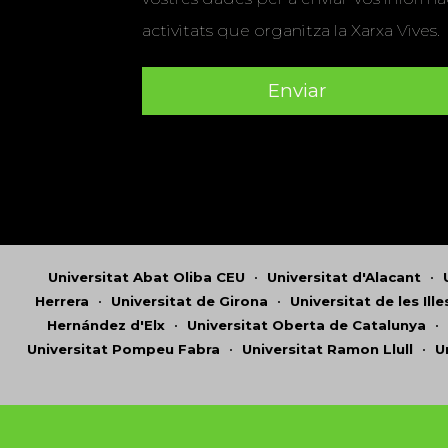
activitats que organitza la Xarxa Vives.
Universitat Abat Oliba CEU
•
Universitat d'Alacant
•
Herrera
•
Universitat de Girona
•
Universitat de les Ill
Hernández d'Elx
•
Universitat Oberta de Catalunya
•
Universitat Pompeu Fabra
•
Universitat Ramon Llull
•
U