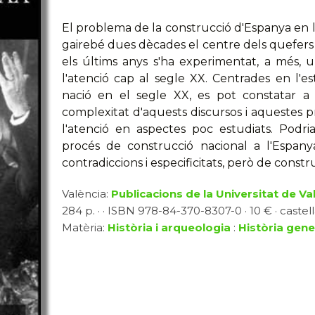
El problema de la construcció d'Espanya en
gairebé dues dècades el centre dels quefers i
els últims anys s'ha experimentat, a més,
l'atenció cap al segle XX. Centrades en l'es
nació en el segle XX, es pot constatar a 
complexitat d'aquests discursos i aquestes pr
l'atenció en aspectes poc estudiats. Podria
procés de construcció nacional a l'Espan
contradiccions i especificitats, però de constru
València:
Publicacions de la Universitat de Va
284 p. · · ISBN 978-84-370-8307-0 · 10 € · castel
Matèria:
Història i arqueologia
:
Història gene