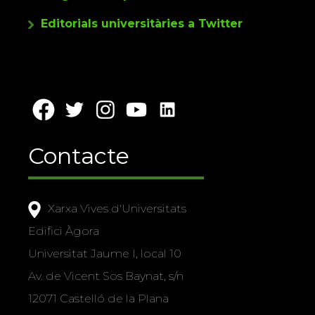
Editorials universitàries a Twitter
Contacte
Xarxa Vives d'Universitats
Edifici Àgora
Universitat Jaume I, local 10
Av. de Vicent Sos Baynat, s/n
12071 Castelló de la Plana