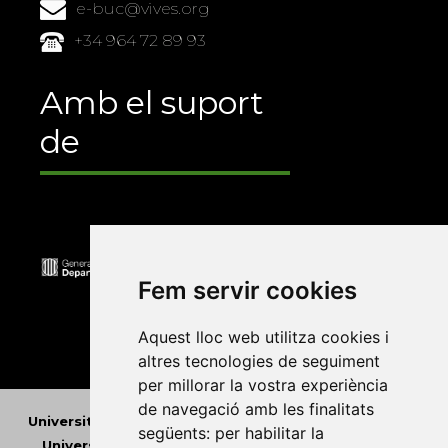
e-buc@vives.org
+34 964 72 89 93
Amb el suport
de
Fem servir cookies
Aquest lloc web utilitza cookies i
altres tecnologies de seguiment
per millorar la vostra experiència
de navegació amb les finalitats
Universitat Abat Oliba CEU
•
Universitat d'Alacant
•
següents:
per habilitar la
Universitat d'Andorra
•
Universitat Autònoma de