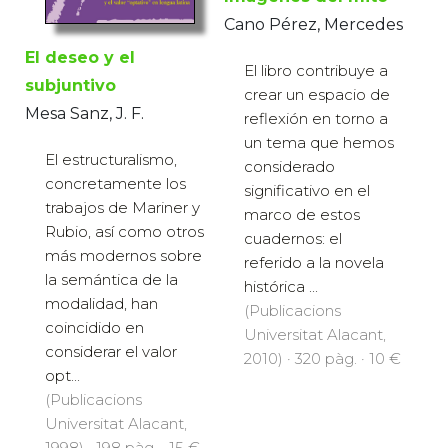
Cano Pérez, Mercedes
El deseo y el
El libro contribuye a
subjuntivo
crear un espacio de
Mesa Sanz, J. F.
reflexión en torno a
un tema que hemos
El estructuralismo,
considerado
concretamente los
significativo en el
trabajos de Mariner y
marco de estos
Rubio, así como otros
cuadernos: el
más modernos sobre
referido a la novela
la semántica de la
histórica ...
modalidad, han
(Publicacions
coincidido en
Universitat Alacant,
considerar el valor
2010) · 320 pàg. · 10 €
opt...
(Publicacions
Universitat Alacant,
1998) · 198 pàg. · 15 €