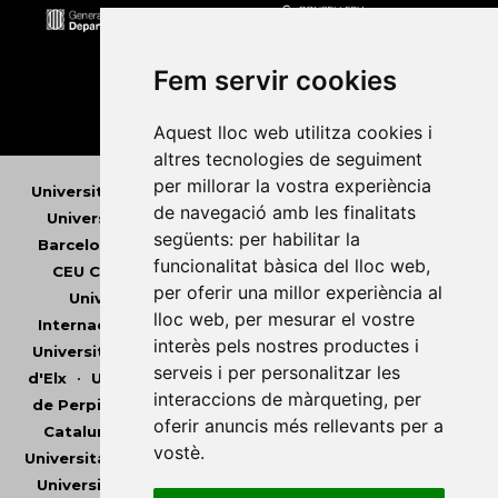
Fem servir cookies
Aquest lloc web utilitza cookies i
altres tecnologies de seguiment
per millorar la vostra experiència
Universitat Abat Oliba CEU
•
Universitat d'Alacant
•
de navegació amb les finalitats
Universitat d'Andorra
•
Universitat Autònoma de
següents:
per habilitar la
Barcelona
•
Universitat de Barcelona
•
Universitat
funcionalitat bàsica del lloc web
,
CEU Cardenal Herrera
•
Universitat de Girona
•
per oferir una millor experiència al
Universitat de les Illes Balears
•
Universitat
lloc web
,
per mesurar el vostre
Internacional de Catalunya
•
Universitat Jaume I
•
interès pels nostres productes i
Universitat de Lleida
•
Universitat Miguel Hernández
serveis i per personalitzar les
d'Elx
•
Universitat Oberta de Catalunya
•
Universitat
interaccions de màrqueting
,
per
de Perpinyà Via Domitia
•
Universitat Politècnica de
oferir anuncis més rellevants per a
Catalunya
•
Universitat Politècnica de València
•
vostè
.
Universitat Pompeu Fabra
•
Universitat Ramon Llull
•
Universitat Rovira i Virgili
•
Universitat de Sàsser
•