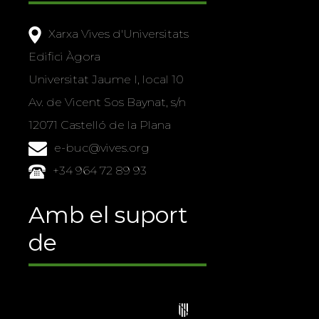
Xarxa Vives d'Universitats
Edifici Àgora
Universitat Jaume I, local 10
Av. de Vicent Sos Baynat, s/n
12071 Castelló de la Plana
e-buc@vives.org
+34 964 72 89 93
Amb el suport
de