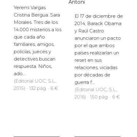
Antoni
Yeremi Vargas.
Cristina Bergua. Sara
El 17 de diciembre de
Morales. Tres de los
2014, Barack Obama
14.000 misterios a los
y Raúl Castro
que cada año
anunciaron un pacto
familiares, amigos,
por el que ambos
policías, jueces y
países realizarían un
detectives buscan
reset en sus
respuesta. Niños,
relaciones, viciadas
ado...
por décadas de
(Editorial UOC, S.L.,
guerra f...
2015) · 132 pàg. · 6 €
(Editorial UOC, S.L.,
2016) · 150 pàg. · 6 €