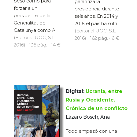
peso como para
garantiza la
forzar a un
presidencia durante
presidente de la
seis años. En 2014 y
Generalitat de
2015 el país ha sufri...
Catalunya como A...
(Editorial UOC, S.L.,
(Editorial UOC, S.L.,
2016) · 162 pàg. · 6 €
2016) · 136 pàg. · 14 €
Digital:
Ucrania, entre
Rusia y Occidente.
Crónica de un conflicto
Lázaro Bosch, Ana
Todo empezó con una