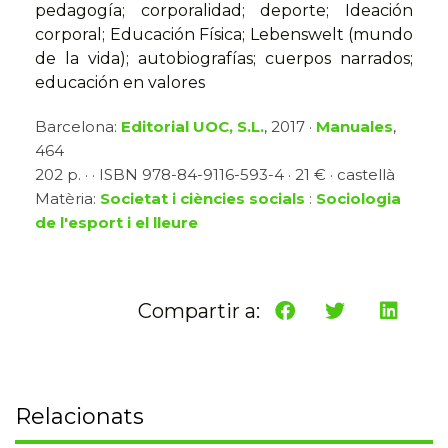
pedagogía; corporalidad; deporte; Ideación
corporal; Educación Física; Lebenswelt (mundo
de la vida); autobiografías; cuerpos narrados;
educación en valores
Barcelona:
Editorial UOC, S.L.
, 2017 ·
Manuales
,
464
202 p. · · ISBN 978-84-9116-593-4 · 21 € · castellà
Matèria:
Societat i ciències socials
:
Sociologia
de l'esport i el lleure
Compartir a:
Relacionats