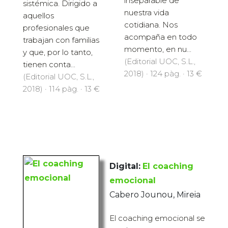
inseparable de
sistémica. Dirigido a
nuestra vida
aquellos
cotidiana. Nos
profesionales que
acompaña en todo
trabajan con familias
momento, en nu...
y que, por lo tanto,
(Editorial UOC, S.L.,
tienen conta...
2018) · 124 pàg. · 13 €
(Editorial UOC, S.L.,
2018) · 114 pàg. · 13 €
Digital:
El coaching
emocional
Cabero Jounou, Mireia
El coaching emocional se