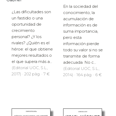
En la sociedad del
¿Las dificultades son
conocimiento, la
un fastidio o una
acumulación de
oportunidad de
información es de
crecimiento
suma importancia,
personal? ¿Y los
pero esta
rivales? ¿Quién es el
información pierde
héroe: el que obtiene
todo su valor si no se
mejores resultados o
transmite de forma
el que supera más a...
adecuada. No c...
(Editorial UOC, S.L.,
(Editorial UOC, S.L.,
2017) · 202 pàg. · 7 €
2014) · 164 pàg. · 6 €