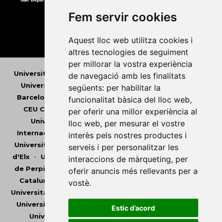
Fem servir cookies
Aquest lloc web utilitza cookies i
altres tecnologies de seguiment
per millorar la vostra experiència
Universitat Abat Oliba CEU
•
Universitat d'Alacant
•
de navegació amb les finalitats
Universitat d'Andorra
•
Universitat Autònoma de
següents:
per habilitar la
Barcelona
•
Universitat de Barcelona
•
Universitat
funcionalitat bàsica del lloc web
,
CEU Cardenal Herrera
•
Universitat de Girona
•
per oferir una millor experiència al
Universitat de les Illes Balears
•
Universitat
lloc web
,
per mesurar el vostre
Internacional de Catalunya
•
Universitat Jaume I
•
interès pels nostres productes i
Universitat de Lleida
•
Universitat Miguel Hernández
serveis i per personalitzar les
d'Elx
•
Universitat Oberta de Catalunya
•
Universitat
interaccions de màrqueting
,
per
de Perpinyà Via Domitia
•
Universitat Politècnica de
oferir anuncis més rellevants per a
Catalunya
•
Universitat Politècnica de València
•
vostè
.
Universitat Pompeu Fabra
•
Universitat Ramon Llull
•
Universitat Rovira i Virgili
•
Universitat de Sàsser
•
Estic d’acord
Universitat de València
•
Universitat de Vic -