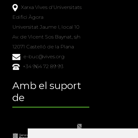
Xarxa Vives d'Universitats
Edifici Àgora
Universitat Jaume I, local 10
Av. de Vicent Sos Baynat, s/n
12071 Castelló de la Plana
e-buc@vives.org
+34 964 72 89 93
Amb el suport
de