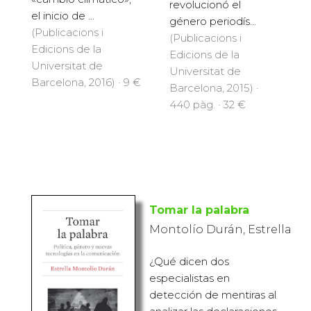
revolucionó el
el inicio de ...
género periodís...
(Publicacions i
(Publicacions i
Edicions de la
Edicions de la
Universitat de
Universitat de
Barcelona, 2016) · 9 €
Barcelona, 2015) ·
440 pàg. · 32 €
Tomar la palabra
Montolío Durán, Estrella
¿Qué dicen dos
especialistas en
detección de mentiras al