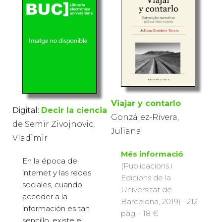
Viajar y contarlo
Digital:
Decir la ciencia
González-Rivera,
de Semir Zivojnovic,
Juliana
Vladimir
Més informació
En la época de
(Publicacions i
internet y las redes
Edicions de la
sociales, cuando
Universitat de
acceder a la
Barcelona, 2019) · 212
información es tan
pàg. · 18 €
sencillo, existe el