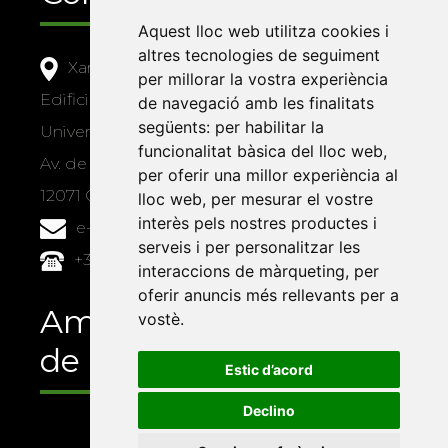
Aquest lloc web utilitza cookies i
altres tecnologies de seguiment
Xarxa Vives d'Universitats
per millorar la vostra experiència
Edifici Àgora
de navegació amb les finalitats
següents:
per habilitar la
Universitat Jaume I, local 10
funcionalitat bàsica del lloc web
,
Av. de Vicent Sos Baynat, s/n
per oferir una millor experiència al
12071 Castelló de la Plana
lloc web
,
per mesurar el vostre
interès pels nostres productes i
e-buc@vives.org
serveis i per personalitzar les
+34 964 72 89 93
interaccions de màrqueting
,
per
oferir anuncis més rellevants per a
Amb el suport
vostè
.
de
Estic d’acord
Declino