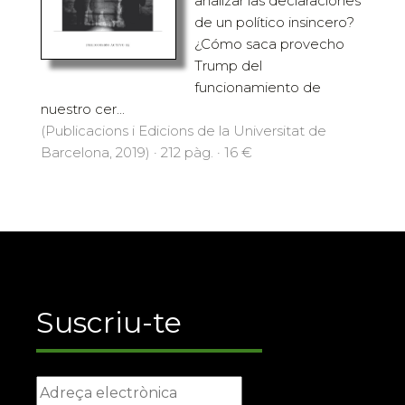
analizar las declaraciones
de un político insincero?
¿Cómo saca provecho
Trump del
funcionamiento de
nuestro cer...
(Publicacions i Edicions de la Universitat de
Barcelona, 2019) · 212 pàg. · 16 €
Suscriu-te