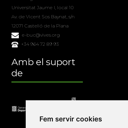
Universitat Jaume I, local 10
Av. de Vicent Sos Baynat, s/n
12071 Castelló de la Plana
e-buc@vives.org
+34 964 72 89 93
Amb el suport
de
Fem servir cookies