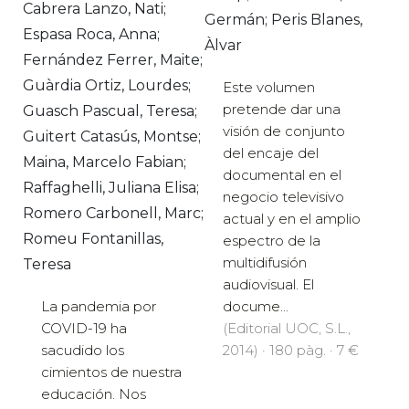
Cabrera Lanzo, Nati;
Germán; Peris Blanes,
Espasa Roca, Anna;
Àlvar
Fernández Ferrer, Maite;
Guàrdia Ortiz, Lourdes;
Este volumen
pretende dar una
Guasch Pascual, Teresa;
visión de conjunto
Guitert Catasús, Montse;
del encaje del
Maina, Marcelo Fabian;
documental en el
Raffaghelli, Juliana Elisa;
negocio televisivo
Romero Carbonell, Marc;
actual y en el amplio
Romeu Fontanillas,
espectro de la
multidifusión
Teresa
audiovisual. El
La pandemia por
docume...
COVID-19 ha
(Editorial UOC, S.L.,
sacudido los
2014) · 180 pàg. · 7 €
cimientos de nuestra
educación. Nos