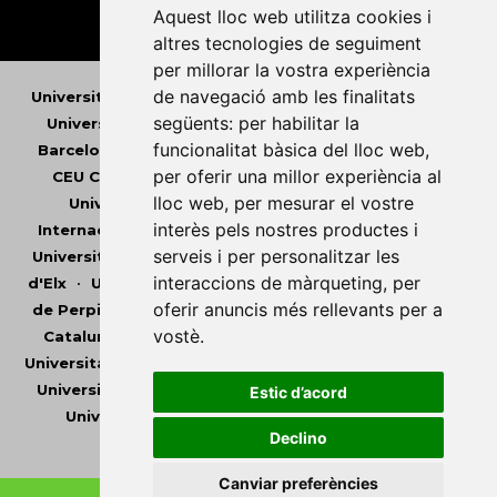
Aquest lloc web utilitza cookies i
altres tecnologies de seguiment
per millorar la vostra experiència
de navegació amb les finalitats
Universitat Abat Oliba CEU
•
Universitat d'Alacant
•
següents:
per habilitar la
Universitat d'Andorra
•
Universitat Autònoma de
funcionalitat bàsica del lloc web
,
Barcelona
•
Universitat de Barcelona
•
Universitat
per oferir una millor experiència al
CEU Cardenal Herrera
•
Universitat de Girona
•
lloc web
,
per mesurar el vostre
Universitat de les Illes Balears
•
Universitat
interès pels nostres productes i
Internacional de Catalunya
•
Universitat Jaume I
•
serveis i per personalitzar les
Universitat de Lleida
•
Universitat Miguel Hernández
interaccions de màrqueting
,
per
d'Elx
•
Universitat Oberta de Catalunya
•
Universitat
oferir anuncis més rellevants per a
de Perpinyà Via Domitia
•
Universitat Politècnica de
vostè
.
Catalunya
•
Universitat Politècnica de València
•
Universitat Pompeu Fabra
•
Universitat Ramon Llull
•
Universitat Rovira i Virgili
•
Universitat de Sàsser
•
Estic d’acord
Universitat de València
•
Universitat de Vic -
Declino
Universitat Central de Catalunya
Canviar preferències