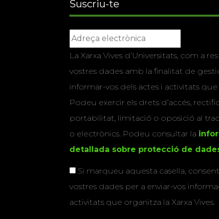
Suscriu-te
La Xarxa Vives d’Universitats, com a res
vostres dades amb la finalitat de gestio
informar-vos dels actes i activitats que
Podeu exercir els drets d’accés, rectifi
portabilitat, limitació o oposició al tr
o electrònics. Podeu consultar la
info
detallada sobre protecció de dade
Si marqueu aquesta casella, consenti
vostres dades per a enviar-vos informac
activitats que organitza la Xarxa Vives.