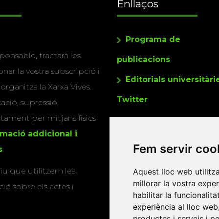
Enllaços
Programa de
ponsable, tractarà les
publicacions
nar la vostra subscripció i
Editorials universitàri
 organitza la Xarxa Vives.
Twitter
cació, supressió,
actament per mitjans físics
rmació addicional i
Fem servir coo
s
.
u que utilitzem les
Aquest lloc web utilitz
millorar la vostra expe
ió sobre els actes i
habilitar la funcionalit
experiència al lloc web
productes i serveis i p