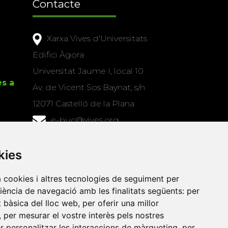
Contacte
Xarxa Vives d'Universitats
Edifici Àgora
Universitat Jaume I, local 10
es a
Av. de Vicent Sos Baynat, s/n
12071 Castelló de la Plana
e-buc@vives.org
+34 964 72 89 93
kies
Amb el suport
de
a cookies i altres tecnologies de seguiment per
riència de navegació amb les finalitats següents:
per
at bàsica del lloc web
,
per oferir una millor
,
per mesurar el vostre interès pels nostres
er personalitzar les interaccions de màrqueting
,
per