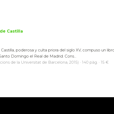
de Castilla
astilla, poderosa y culta priora del siglo XV, compuso un libr
anto Domingo el Real de Madrid. Cons...
icions de la Universitat de Barcelona, 2015) · 140 pàg. · 15 €