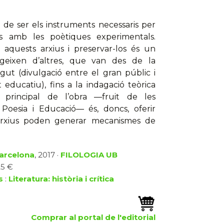
 de ser els instruments necessaris per
ts amb les poètiques experimentals.
 aquests arxius i preservar-los és un
geixen d’altres, que van des de la
ngut (divulgació entre el gran públic i
educatiu), fins a la indagació teòrica
u principal de l’obra —fruit de les
 Poesia i Educació— és, doncs, oferir
rxius poden generar mecanismes de
Barcelona
, 2017 ·
FILOLOGIA UB
25 €
s
:
Literatura: història i crítica
Comprar al portal de l'editorial