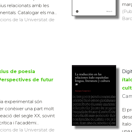
margi
ius relacionats amb les
(Pub
entals. Catalogar els ma...
Barc
icions de la Universitat de
xius de poesia
Digit
Perspectives de futur
ítal
cult
Cam
sia experimental són
er conèixer una part molt
El p
eació del segle XX, sovint
desa
ítica i l’acadèmi...
ítal
icions de la Universitat de
una 