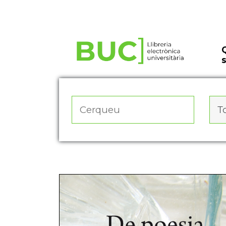
Actualitza les preferències de les cookies
To