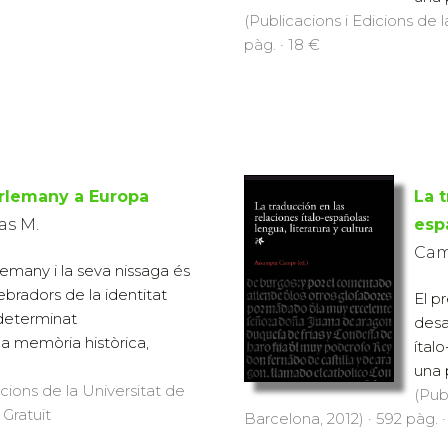
(Publicacions i Edicions de 
pàg. · 18 €
rlemany a Europa
La t
as M.
espa
Cam
lemany i la seva nissaga és
ebradors de la identitat
El p
determinat
desa
la memòria històrica,
ítal
una 
icions de la Universitat de
(Pub
 Gratuït
Barcelona, 2012) · 592 pàg. 