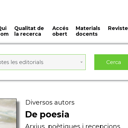
Qui
Qualitat de
Accés
Materials
Reviste
som
la recerca
obert
docents
Cerca
tes les editorials
Diversos autors
De poesia
Arxius, poètiques i recepcions