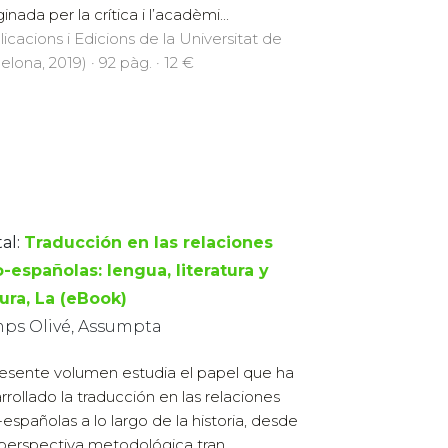
nada per la crítica i l’acadèmi...
licacions i Edicions de la Universitat de
elona, 2019) · 92 pàg. · 12 €
al:
Traducción en las relaciones
o-españolas: lengua, literatura y
ura, La (eBook)
ps Olivé, Assumpta
resente volumen estudia el papel que ha
rrollado la traducción en las relaciones
o-españolas a lo largo de la historia, desde
perspectiva metodológica tran...