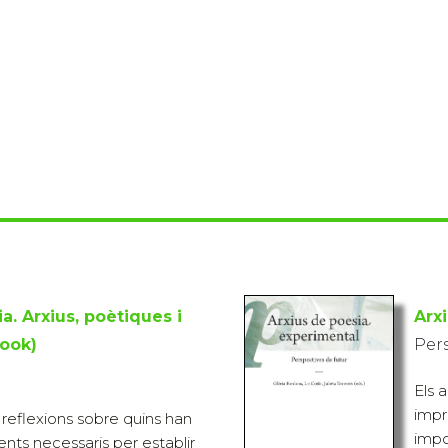
a. Arxius, poètiques i
Arx
ook)
Pers
Els 
impr
reflexions sobre quins han
impo
ents necessaris per establir