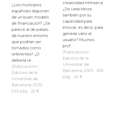
creatividad intrínseca.
¿Los municipios
¿Se caracteriza
españoles disponen
también por su
de un buen modelo
capacidad para
de financiación? ¿Se
innovar, es decir, para
parece al de países
generar valor al
de nuestro entorno
usuario? Muchos
que podrían ser
prof...
tomados como
(Publicacions i
referentes? ¿O
Edicions de la
debería re...
Universitat de
(Publicacions i
Barcelona, 2021) · 256
Edicions de la
pàg. · 24 €
Universitat de
Barcelona, 2015) ·
240 pàg. · 22 €