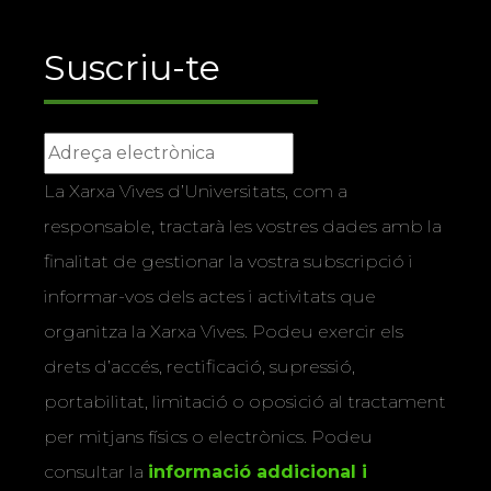
Suscriu-te
La Xarxa Vives d’Universitats, com a
responsable, tractarà les vostres dades amb la
finalitat de gestionar la vostra subscripció i
informar-vos dels actes i activitats que
organitza la Xarxa Vives. Podeu exercir els
drets d’accés, rectificació, supressió,
portabilitat, limitació o oposició al tractament
per mitjans físics o electrònics. Podeu
consultar la
informació addicional i