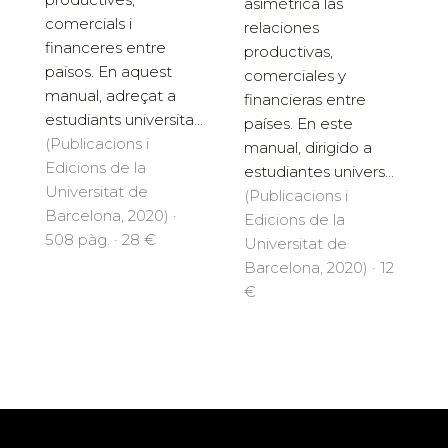
asimétrica las
comercials i
relaciones
financeres entre
productivas,
països. En aquest
comerciales y
manual, adreçat a
financieras entre
estudiants universita...
países. En este
(Publicacions i
manual, dirigido a
Edicions de la
estudiantes univers...
Universitat de
(Publicacions i
Barcelona, 2020) ·
Edicions de la
508 pàg. · 28 €
Universitat de
Barcelona, 2020) · 12
€