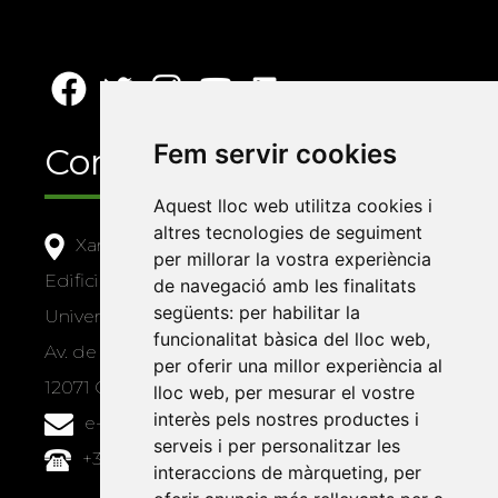
Fem servir cookies
Contacte
Aquest lloc web utilitza cookies i
altres tecnologies de seguiment
Xarxa Vives d'Universitats
per millorar la vostra experiència
Edifici Àgora
de navegació amb les finalitats
següents:
per habilitar la
Universitat Jaume I, local 10
funcionalitat bàsica del lloc web
,
Av. de Vicent Sos Baynat, s/n
per oferir una millor experiència al
12071 Castelló de la Plana
lloc web
,
per mesurar el vostre
interès pels nostres productes i
e-buc@vives.org
serveis i per personalitzar les
+34 964 72 89 93
interaccions de màrqueting
,
per