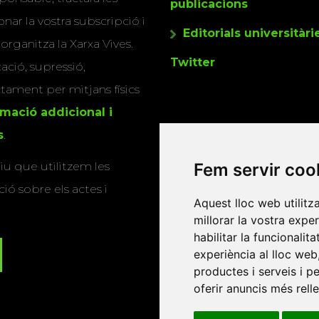
publicacions
nar la vostra subscripció i
Editorials universitàri
 organitza la Xarxa Vives.
Twitter
cació, supressió,
actament per mitjans físics
rmació addicional i
s
.
Fem servir coo
u que utilitzem les
ió sobre els actes i
Aquest lloc web utilitz
millorar la vostra expe
habilitar la funcionalit
experiència al lloc web
productes i serveis i p
oferir anuncis més rell