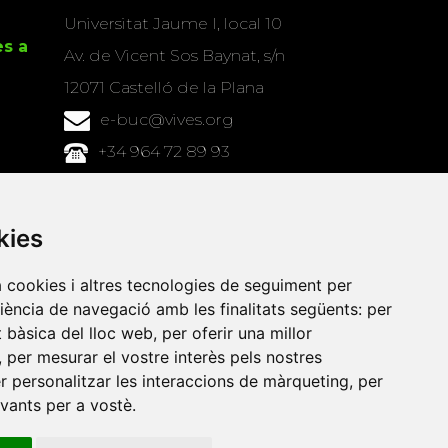
Universitat Jaume I, local 10
es a
Av. de Vicent Sos Baynat, s/n
12071 Castelló de la Plana
e-buc@vives.org
+34 964 72 89 93
Amb el suport
de
kies
a cookies i altres tecnologies de seguiment per
riència de navegació amb les finalitats següents:
per
at bàsica del lloc web
,
per oferir una millor
,
per mesurar el vostre interès pels nostres
er personalitzar les interaccions de màrqueting
,
per
evants per a vostè
.