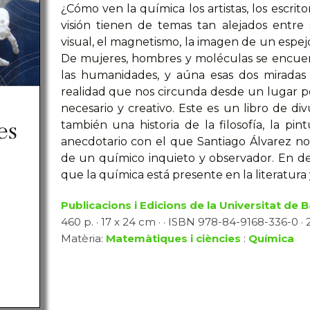
¿Cómo ven la química los artistas, los escrit
visión tienen de temas tan alejados entr
visual, el magnetismo, la imagen de un espejo
De mujeres, hombres y moléculas se encuentr
las humanidades, y aúna esas dos miradas
realidad que nos circunda desde un lugar p
necesario y creativo. Este es un libro de div
también una historia de la filosofía, la pin
anecdotario con el que Santiago Álvarez no
de un químico inquieto y observador. En defi
que la química está presente en la literatura y
Publicacions i Edicions de la Universitat de 
460 p. · 17 x 24 cm · · ISBN 978-84-9168-336-0 · 2
Matèria:
Matemàtiques i ciències
:
Química