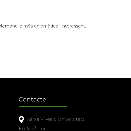
blement, la més enigmàtica i interessant.
Contacte
Xarxa Vives d'Universitats
Edifici Àgora