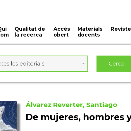
Qui
Qualitat de
Accés
Materials
Reviste
som
la recerca
obert
docents
Cerca
tes les editorials
Álvarez Reverter, Santiago
De mujeres, hombres y