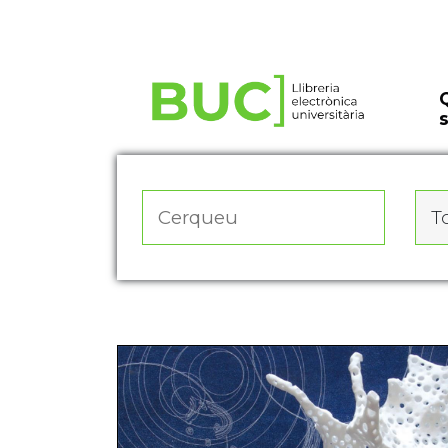
Actualitza les preferències de les cookies
To