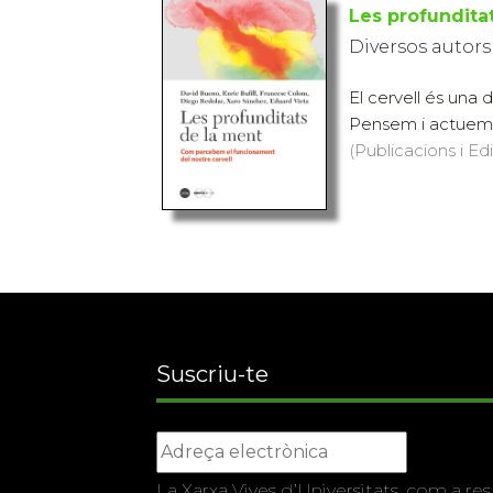
Les profundita
Diversos autors
El cervell és una
Pensem i actuem a
(Publicacions i Ed
Suscriu-te
La Xarxa Vives d’Universitats, com a res