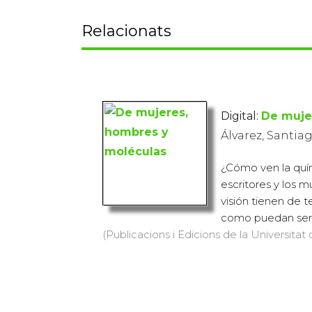
Relacionats
Digital:
De muje
Álvarez, Santia
¿Cómo ven la quími
escritores y los m
visión tienen de t
como puedan ser l
(Publicacions i Edicions de la Universitat