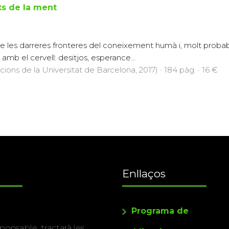
ts de la ment
 de les darreres fronteres del coneixement humà i, molt proba
mb el cervell: desitjos, esperance...
icions de la Universitat de Barcelona, 2017) · 184 pàg. · 16 €
Enllaços
Programa de
ponsable, tractarà les