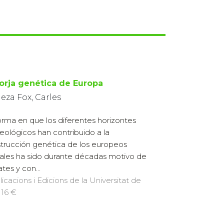
forja genética de Europa
eza Fox, Carles
orma en que los diferentes horizontes
eológicos han contribuido a la
trucción genética de los europeos
ales ha sido durante décadas motivo de
tes y con...
licacions i Edicions de la Universitat de
 16 €