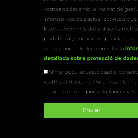
vostres dades amb la finalitat de gestio
informar-vos dels actes i activitats que
Podeu exercir els drets d’accés, rectifi
portabilitat, limitació o oposició al tr
o electrònics. Podeu consultar la
info
detallada sobre protecció de dade
Si marqueu aquesta casella, consenti
vostres dades per a enviar-vos informac
activitats que organitza la Xarxa Vives.