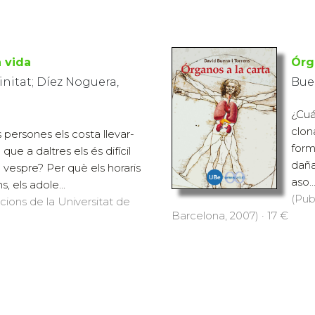
a vida
Órg
initat; Díez Noguera,
Buen
¿Cuá
clon
 persones els costa llevar-
form
que a daltres els és difícil
daña
 vespre? Per què els horaris
aso..
, els adole...
(Pub
icions de la Universitat de
Barcelona, 2007) · 17 €