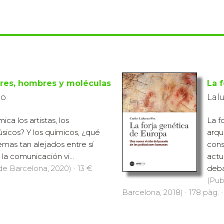
res, hombres y moléculas
La 
go
Lalu
ca los artistas, los
La f
úsicos? Y los químicos, ¿qué
arqu
emas tan alejados entre sí
cons
a comunicación vi...
actu
 de Barcelona, 2020) · 13 €
deba
(Pub
Barcelona, 2018) · 178 pàg. ·