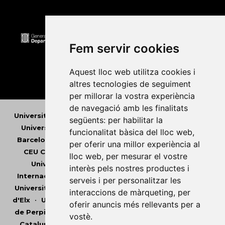
Fem servir cookies
Aquest lloc web utilitza cookies i
altres tecnologies de seguiment
per millorar la vostra experiència
de navegació amb les finalitats
Universitat Abat Oliba CEU
•
Universitat d'Alacant
•
següents:
per habilitar la
Universitat d'Andorra
•
Universitat Autònoma de
funcionalitat bàsica del lloc web
,
Barcelona
•
Universitat de Barcelona
•
Universitat
per oferir una millor experiència al
CEU Cardenal Herrera
•
Universitat de Girona
•
lloc web
,
per mesurar el vostre
Universitat de les Illes Balears
•
Universitat
interès pels nostres productes i
Internacional de Catalunya
•
Universitat Jaume I
•
serveis i per personalitzar les
Universitat de Lleida
•
Universitat Miguel Hernández
interaccions de màrqueting
,
per
d'Elx
•
Universitat Oberta de Catalunya
•
Universitat
oferir anuncis més rellevants per a
de Perpinyà Via Domitia
•
Universitat Politècnica de
vostè
.
Catalunya
•
Universitat Politècnica de València
•