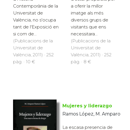
Contemporània de la
a oferir la millor
Universitat de
imatge als més
València, no s'ocupa
diversos grups de
tant de l'Exposició en
visitants que ens
si com de...
necessitara...
(Publicacions de la
(Publicacions de la
Universitat de
Universitat de
València, 2011) · 252
València, 2011) · 252
pàg. · 10 €
pàg. · 8 €
Mujeres y liderazgo
Ramos López, M. Amparo
La escasa presencia de