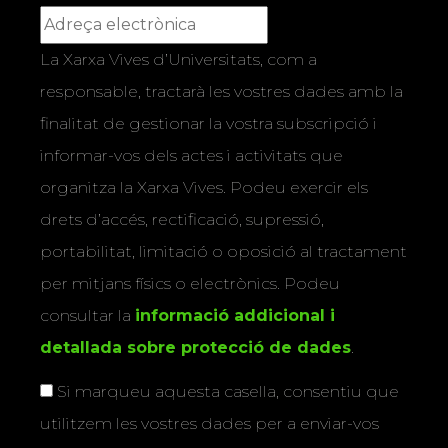
La Xarxa Vives d’Universitats, com a
responsable, tractarà les vostres dades amb la
finalitat de gestionar la vostra subscripció i
informar-vos dels actes i activitats que
organitza la Xarxa Vives. Podeu exercir els
drets d’accés, rectificació, supressió,
portabilitat, limitació o oposició al tractament
per mitjans físics o electrònics. Podeu
consultar la
informació addicional i
detallada sobre protecció de dades
.
Si marqueu aquesta casella, consentiu que
utilitzem les vostres dades per a enviar-vos