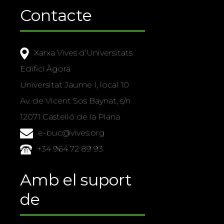
Contacte
Xarxa Vives d'Universitats
Edifici Àgora
Universitat Jaume I, local 10
Av. de Vicent Sos Baynat, s/n
12071 Castelló de la Plana
e-buc@vives.org
+34 964 72 89 93
Amb el suport
de