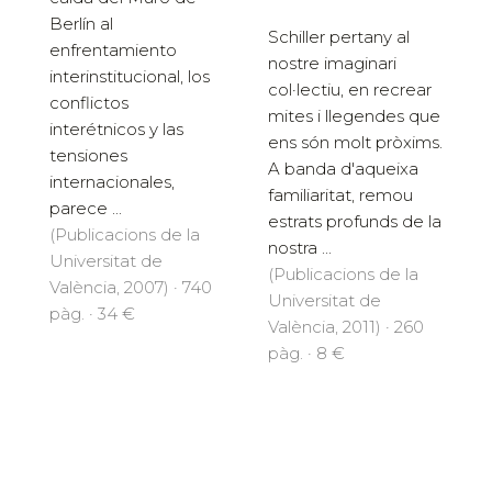
Berlín al
Schiller pertany al
enfrentamiento
nostre imaginari
interinstitucional, los
col·lectiu, en recrear
conflictos
mites i llegendes que
interétnicos y las
ens són molt pròxims.
tensiones
A banda d'aqueixa
internacionales,
familiaritat, remou
parece ...
estrats profunds de la
(Publicacions de la
nostra ...
Universitat de
(Publicacions de la
València, 2007) · 740
Universitat de
pàg. · 34 €
València, 2011) · 260
pàg. · 8 €