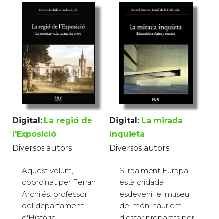
Digital:
La regió de
Digital:
La mirada
l'Exposició
inquieta
Diversos autors
Diversos autors
Aquest volum,
Si realment Europa
coordinat per Ferran
està cridada
Archilés, professor
esdevenir el museu
del departament
del món, hauríem
d'Història
d'estar preparats per