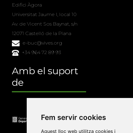
Edifici Àgora
Universitat Jaume I, local 10
Av. de Vicent Sos Baynat, s/n
12071 Castelló de la Plana
e-buc@vives.org
+34 964 72 89 93
Amb el suport
de
Fem servir cookies
Aquest lloc web utilitza cookies i