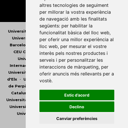
altres tecnologies de seguiment
per millorar la vostra experiència
de navegació amb les finalitats
següents:
per habilitar la
Universitat Abat Oliba CEU
•
Universitat d'Alacant
•
funcionalitat bàsica del lloc web
,
Universitat d'Andorra
•
Universitat Autònoma de
per oferir una millor experiència al
Barcelona
•
Universitat de Barcelona
•
Universitat
lloc web
,
per mesurar el vostre
CEU Cardenal Herrera
•
Universitat de Girona
•
interès pels nostres productes i
Universitat de les Illes Balears
•
Universitat
serveis i per personalitzar les
Internacional de Catalunya
•
Universitat Jaume I
•
interaccions de màrqueting
,
per
Universitat de Lleida
•
Universitat Miguel Hernández
oferir anuncis més rellevants per a
d'Elx
•
Universitat Oberta de Catalunya
•
Universitat
vostè
.
de Perpinyà Via Domitia
•
Universitat Politècnica de
Catalunya
•
Universitat Politècnica de València
•
Estic d’acord
Universitat Pompeu Fabra
•
Universitat Ramon Llull
•
Declino
Universitat Rovira i Virgili
•
Universitat de Sàsser
•
Universitat de València
•
Universitat de Vic -
Canviar preferències
Universitat Central de Catalunya