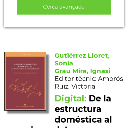
Cerca avançada
Gutiérrez Lloret,
Sonia
Grau Mira, Ignasi
Editor tècnic: Amorós
Ruiz, Victoria
Digital:
De la
estructura
doméstica al