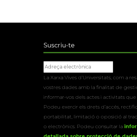
Suscriu-te
La Xarxa Vives d’Universitats, com a res
vostres dades amb la finalitat de gestio
informar-vos dels actes i activitats que
Podeu exercir els drets d’accés, rectifi
portabilitat, limitació o oposició al tr
o electrònics. Podeu consultar la
info
detallada sobre protecció de dade