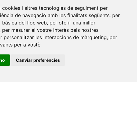
Amb el suport
a cookies i altres tecnologies de seguiment per
de
riència de navegació amb les finalitats següents:
per
at bàsica del lloc web
,
per oferir una millor
,
per mesurar el vostre interès pels nostres
er personalitzar les interaccions de màrqueting
,
per
evants per a vostè
.
ino
Canviar preferències
•
Universitat de Barcelona
•
Universitat CEU Cardenal
itat Jaume I
•
Universitat de Lleida
•
Universitat Miguel
ca de Catalunya
•
Universitat Politècnica de València
•
t de València
•
Universitat de Vic - Universitat Central de