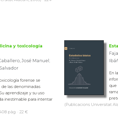
cina y toxicología
Est
Faj
aballero, José Manuel;
Ibá
 Salvador
En l
info
toxicología forense se
que 
 de las denominadas
rama
 Su aprendizaje y su uso
pret
 inestimable para intentar
(Publicacions Universitat Ala
 408 pàg. · 22 €