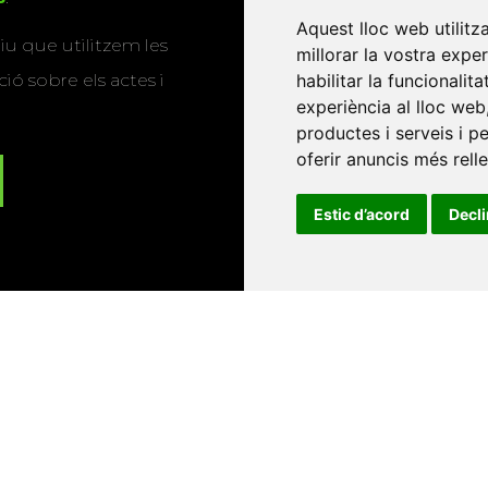
Aquest lloc web utilitz
u que utilitzem les
millorar la vostra expe
ió sobre els actes i
habilitar la funcionalit
experiència al lloc web
productes i serveis i p
oferir anuncis més rell
Estic d’acord
Decl
Universitat d'Andorra
•
Universitat Autònoma de Barcelona
es Balears
•
Universitat Internacional de Catalunya
•
Univers
Universitat de Perpinyà Via Domitia
•
Universitat Politècni
niversitat Rovira i Virgili
•
Universitat de Sàsser
•
Universita
Catalunya