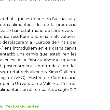
s debats que es donen en l'actualitat a
cadena alimentària des de la producció
ització han estat motiu de controvèrsia.
tòrica resultarà una eina molt valuosa.
ns desplaçarem a l'Europa de finals del
xí ens introduirem en els grans canvis
entació; uns canvis que establiren les
la cuina a la fàbrica aborda aquesta
 i posteriorment aprofundeix en les
 seguretat dels aliments. Ximo Guillem-
iologia (UVEG), Màster en Comunicació
 per la Universitat de València. L'estudi
at alimentària en el tombant de segle XIX
10 ·
Textos docentes