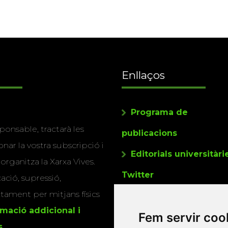
Enllaços
Programa de
ponsable, tractarà les
publicacions
nar la vostra subscripció i
Editorials universitàri
 organitza la Xarxa Vives.
Twitter
cació, supressió,
actament per mitjans físics
rmació addicional i
Fem servir coo
s
.