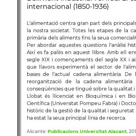
internacional (1850-1936)
L'alimentació centra gran part dels principal
la nostra societat. Totes les etapes de la 
primària dels aliments fins la seua comercial
Per abordar aquestes qüestions l'anàlisi his
Així es fa palès en aquest llibre. Amb ell e
segle XIX i començaments del segle XX i ai
que llavors experimentà el sector de l'alim
bases de l'actual cadena alimentària. De 
reorganització de la cadena alimentària
conseqüències que tingué sobre la qualitat i
Llobat és llicenciat en Bioquímica i en B
Científica (Universitat Pompeu Fabra) i Doctor
històric de la gestió de la qualitat i seguret
ha estat la seua principal línia de recerca.
Alicante:
Publicacions Universitat Alacant
, 20