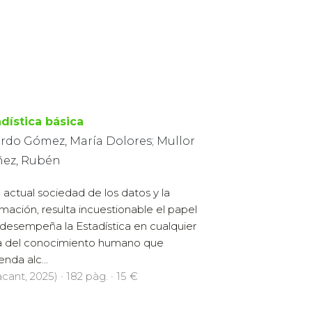
adística básica
ardo Gómez, María Dolores; Mullor
ñez, Rubén
a actual sociedad de los datos y la
rmación, resulta incuestionable el papel
desempeña la Estadística en cualquier
 del conocimiento humano que
enda alc...
cant, 2025) · 182 pàg. · 15 €