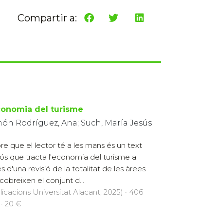
Compartir a:
conomia del turisme
ón Rodríguez, Ana; Such, María Jesús
ibre que el lector té a les mans és un text
rós que tracta l'economia del turisme a
s d'una revisió de la totalitat de les àrees
cobreixen el conjunt d...
licacions Universitat Alacant, 2025) · 406
 · 20 €