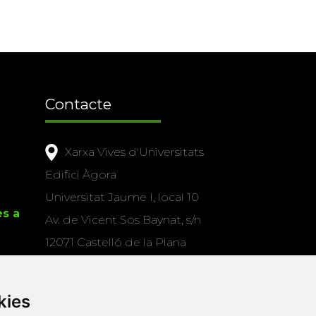
Contacte
Xarxa Vives d'Universitats
Edifici Àgora
Universitat Jaume I, local 10
es a
Av. de Vicent Sos Baynat, s/n
12071 Castelló de la Plana
e-buc@vives.org
+34 964 72 89 93
kies