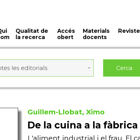
Qui
Qualitat de
Accés
Materials
Reviste
som
la recerca
obert
docents
Cerca
tes les editorials
Guillem-Llobat, Ximo
De la cuina a la fàbrica
L'aliment industrial i el frau. El 