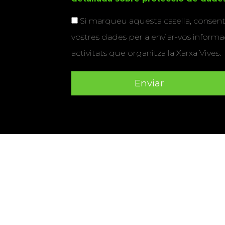
Si marqueu aquesta casella, consenti
vostres dades per a enviar-vos informac
activitats que organitza la Xarxa Vives.
Universitat Abat Oliba CEU
•
Universitat d'Alacant
•
Herrera
•
Universitat de Girona
•
Universitat de les Ill
Hernández d'Elx
•
Universitat Oberta de Catalunya
•
Universitat Pompeu Fabra
•
Universitat Ramon Llull
•
U