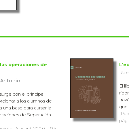
 las operaciones de
L'e
Ram
, Antonio
El ll
rigo
surge con el principal
travé
rcionar a los alumnos de
que 
a una base para cursar la
(Pub
eraciones de Separación I
pàg.
ersitat Alacant, 2003) · 224