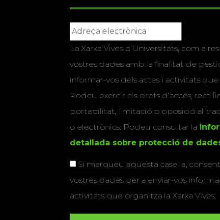
La Xarxa Vives d’Universitats, com a res
vostres dades amb la finalitat de gestio
informar-vos dels actes i activitats que
Podeu exercir els drets d’accés, rectifi
portabilitat, limitació o oposició al tr
o electrònics. Podeu consultar la
info
detallada sobre protecció de dade
Si marqueu aquesta casella, consenti
vostres dades per a enviar-vos informac
activitats que organitza la Xarxa Vives.