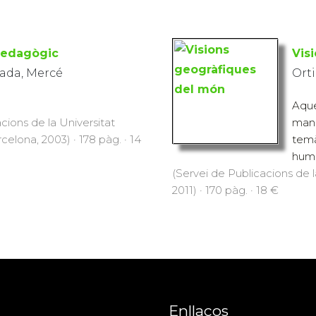
pedagògic
Vis
tada, Mercé
Orti
Aque
cions de la Universitat
mane
lona, 2003) · 178 pàg. · 14
temà
human
(Servei de Publicacions de
2011) · 170 pàg. · 18 €
Enllaços