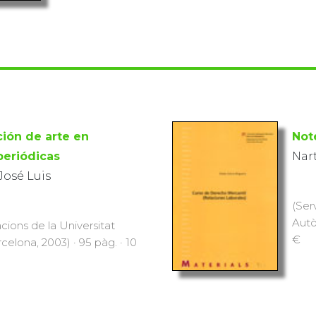
ción de arte en
Not
periódicas
Nart
José Luis
(Ser
Autò
cions de la Universitat
€
lona, 2003) · 95 pàg. · 10