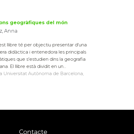
ions geogràfiques del món
z, Anna
st llibre té per objectiu presentar d'una
ra didàctica i entenedora les principals
tiques que s'estudien dins la geografia
a. El llibre està dividit en un...
 la Universitat Autònoma de Barcelona,
Contacte