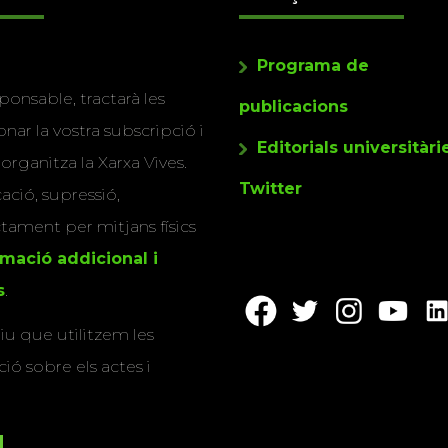
Programa de
ponsable, tractarà les
publicacions
nar la vostra subscripció i
Editorials universitàri
 organitza la Xarxa Vives.
Twitter
cació, supressió,
actament per mitjans físics
rmació addicional i
s
.
u que utilitzem les
ió sobre els actes i