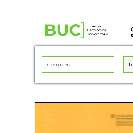
Actualitza les preferències de les cookies
To