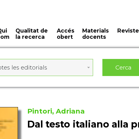
Qui
Qualitat de
Accés
Materials
Reviste
som
la recerca
obert
docents
Cerca
tes les editorials
Pintori, Adriana
Dal testo italiano alla