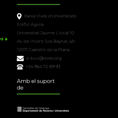
Xarxa Vives d'Universitats
Edifici Àgora
Universitat Jaume I, local 10
es a
Av. de Vicent Sos Baynat, s/n
12071 Castelló de la Plana
e-buc@vives.org
+34 964 72 89 93
Amb el suport
de