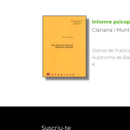
Informe psico
Clariana i Mun
(Servei de Publica
Autònoma de Barce
€
Suscriu-te