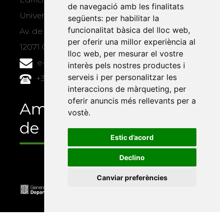
de navegació amb les finalitats
Universitat Jaume I, local 10
següents:
per habilitar la
funcionalitat bàsica del lloc web
,
Av. de Vicent Sos Baynat, s/n
per oferir una millor experiència al
12071 Castelló de la Plana
lloc web
,
per mesurar el vostre
e-buc@vives.org
interès pels nostres productes i
serveis i per personalitzar les
+34 964 72 89 93
interaccions de màrqueting
,
per
oferir anuncis més rellevants per a
Amb el suport
vostè
.
de
Estic d’acord
Declino
Canviar preferències