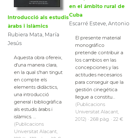
en el ámbito rural de
Cuba
Introducció als estudis
Escarré Esteve, Antonio
àrabs i islàmics
Rubiera Mata, María
El presente material
Jesús
monográfico
pretende contribuir a
Aquesta obra ofereix,
los cambios en las
d'una manera clara,
concepciones y las
en la qual s'han tingut
actitudes necesarios
en compte els
para conseguir que la
elements didàctics,
gestión cinegética
una introducció
llegue a constitu...
general i bibliogràfica
(Publicacions
als estudis àrabs i
Universitat Alacant,
islàmics. ...
2012) · 268 pàg. · 22 €
(Publicacions
Universitat Alacant,