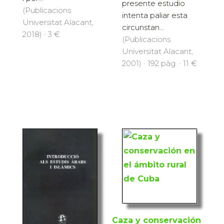
presente estudio
(Publicacions
intenta paliar esta
Universitat Alacant,
circunstan...
2018) · 3 €
(Publicacions
Universitat Alacant,
2001) · 192 pàg. · 11 €
Caza y conservación