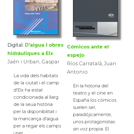
Digital:
D'aigua i obres
Cómicos ante el
hidràuliques a Elx
espejo
Jaén i Urban, Gaspar
Ríos Carratalá, Juan
Antonio
La vida dels habitats
de la ciutat i el camp
En la historia del
d'Elx ha estat
teatro y el cine en
condicionada al llarg
España los cómicos
de la seua història
suelen ser,
per la disponibilitat i
paradójicamente,
la mancança d'aigua
unos protagonistas
per a regar els camps
sin voz propia. El
i per...