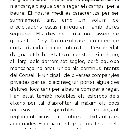
mancança d'aigua per a regar els camps i per a
beure. El nostre medi es caracteritza per ser
summament àrid, amb un volum de
precipitacions escàs i irregular i amb dures
sequeres. Els dies de pluja no passen de
quaranta a l'any i l'aigua sol caure en xàfecs de
curta durada i gran intensitat. L'escassedat
d'aigua a Elx ha estat una constant, si més no,
al llarg dels darrers set segles, però aqueixa
mancança ha anat unida als continus intents
del Consell Municipal i de diverses companyies
privades per tal d'aconseguir portar aigua des
d'altres llocs, tant per a beure com per a regar.
Han estat també notables els esforços dels
elxans per tal d'aprofitar al màxim els pocs
recursos disponibles, mitjançant
reglamentacions i obres hidràuliques
adequades. Especialment greu fou, fins el set-