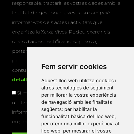
responsable, tractarà les vostres dades amb la
finalitat de gestionar la vostra subscripció i
informar-vos dels actes i activitats que
organitza la Xarxa Vives. Podeu exercir els
drets d’accés, rectificació, supressió,
portabilitat, limitació o oposició al tractament
per mitjans físics o electrònics. Podeu
Fem servir cookies
consultar la
informació addicional i
detallada sobre protecció de dades
.
Aquest lloc web utilitza cookies i
altres tecnologies de seguiment
Si marqueu aquesta casella, consentiu que
per millorar la vostra experiència
de navegació amb les finalitats
utilitzem les vostres dades per a enviar-vos
següents:
per habilitar la
informació sobre els actes i activitats que
funcionalitat bàsica del lloc web
,
organitza la Xarxa Vives.
per oferir una millor experiència al
lloc web
,
per mesurar el vostre