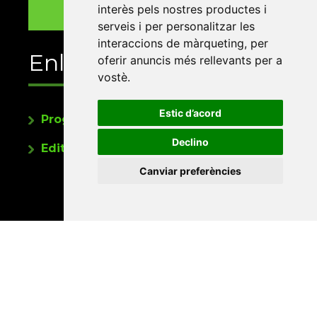
interès pels nostres productes i
serveis i per personalitzar les
interaccions de màrqueting
,
per
Enllaços
oferir anuncis més rellevants per a
vostè
.
Estic d’acord
Programa de publicacions
Declino
Editorials universitàries a Twitter
Canviar preferències
Contacte