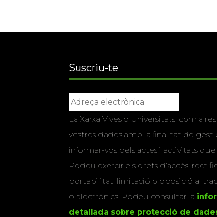
Suscriu-te
La Xarxa Vives d’Universitats, com a res
vostres dades amb la finalitat de gestio
informar-vos dels actes i activitats que
Podeu exercir els drets d’accés, rectifi
portabilitat, limitació o oposició al tr
o electrònics. Podeu consultar la
info
detallada sobre protecció de dade