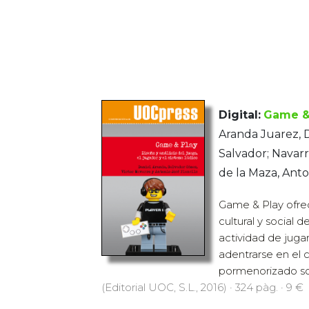
Digital:
Game &
Aranda Juarez, 
Salvador; Navarr
de la Maza, Anto
Game & Play ofrec
cultural y social 
actividad de juga
adentrarse en el
pormenorizado sob
(Editorial UOC, S.L., 2016) · 324 pàg. · 9 €