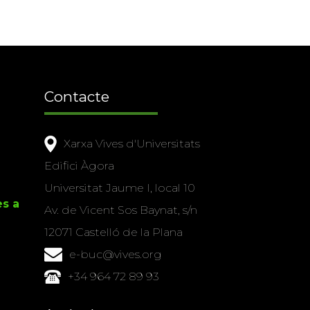
Contacte
Xarxa Vives d'Universitats
Edifici Àgora
Universitat Jaume I, local 10
es a
Av. de Vicent Sos Baynat, s/n
12071 Castelló de la Plana
e-buc@vives.org
+34 964 72 89 93