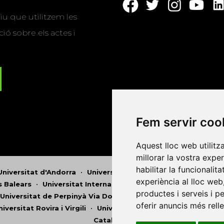
u que utilitzem les
ió sobre els actes i
Fem servir coo
Aquest lloc web utilitz
millorar la vostra expe
habilitar la funcionalit
Universitat d'Andorra
•
Universitat Autònoma de Barcelona
experiència al lloc web
es Balears
•
Universitat Internacional de Catalunya
•
Univers
productes i serveis i p
Universitat de Perpinyà Via Domitia
•
Universitat Politècni
oferir anuncis més rell
niversitat Rovira i Virgili
•
Universitat de Sàsser
•
Universita
Catalunya