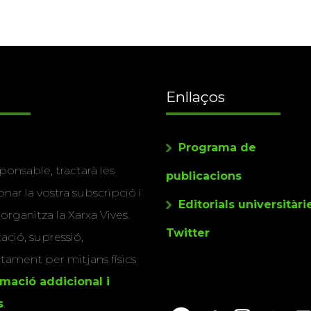
Enllaços
Programa de
ponsable, tractarà les
publicacions
nar la vostra subscripció i
Editorials universitàri
 organitza la Xarxa Vives.
Twitter
cació, supressió,
actament per mitjans físics
rmació addicional i
s
.