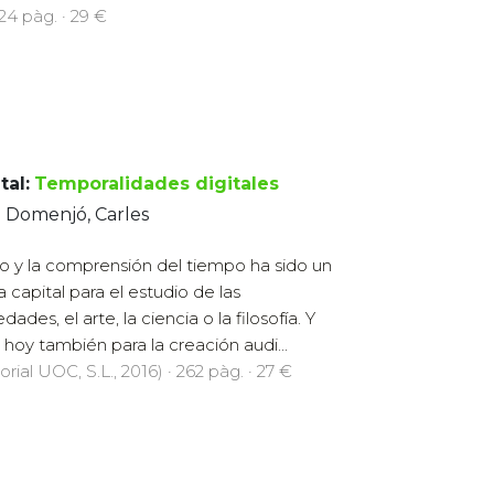
324 pàg. · 29 €
tal:
Temporalidades digitales
 Domenjó, Carles
so y la comprensión del tiempo ha sido un
 capital para el estudio de las
dades, el arte, la ciencia o la filosofía. Y
s hoy también para la creación audi...
orial UOC, S.L., 2016) · 262 pàg. · 27 €