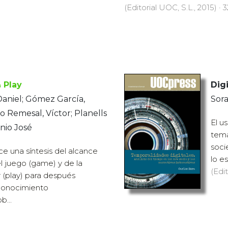
(Editorial UOC, S.L., 2015) · 
 Play
Digi
Daniel; Gómez García,
Sora
o Remesal, Víctor; Planells
El u
nio José
tema
socie
e una síntesis del alcance
lo e
del juego (game) y de la
(Edit
r (play) para después
 conocimiento
...