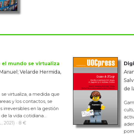
el mundo se virtualiza
Digi
 Manuel; Velarde Hermida,
Aran
Salv
de l
e virtualiza, a medida que
tareas y los contactos, se
Game
irreversibles en la gestión
cult
de la vida cotidiana...
acti
., 2021) · 8 €
aden
porm