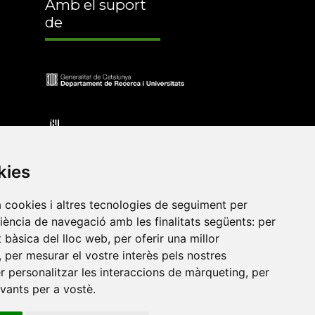
Amb el suport
de
kies
a cookies i altres tecnologies de seguiment per
riència de navegació amb les finalitats següents:
per
at bàsica del lloc web
,
per oferir una millor
•
Universitat de Barcelona
•
Universitat CEU Cardenal
,
per mesurar el vostre interès pels nostres
itat Jaume I
•
Universitat de Lleida
•
Universitat Miguel
er personalitzar les interaccions de màrqueting
,
per
ca de Catalunya
•
Universitat Politècnica de València
•
evants per a vostè
.
t de València
•
Universitat de Vic - Universitat Central de