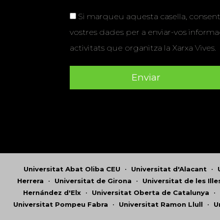
Si marqueu aquesta casella, consenti
vostres dades per a enviar-vos informac
activitats que organitza la Xarxa Vives.
Universitat Abat Oliba CEU
•
Universitat d'Alacant
•
Herrera
•
Universitat de Girona
•
Universitat de les Ill
Hernández d'Elx
•
Universitat Oberta de Catalunya
•
Universitat Pompeu Fabra
•
Universitat Ramon Llull
•
U