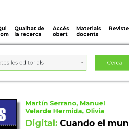
Qui
Qualitat de
Accés
Materials
Reviste
som
la recerca
obert
docents
Cerca
tes les editorials
Martín Serrano, Manuel
Velarde Hermida, Olivia
Digital:
Cuando el mund