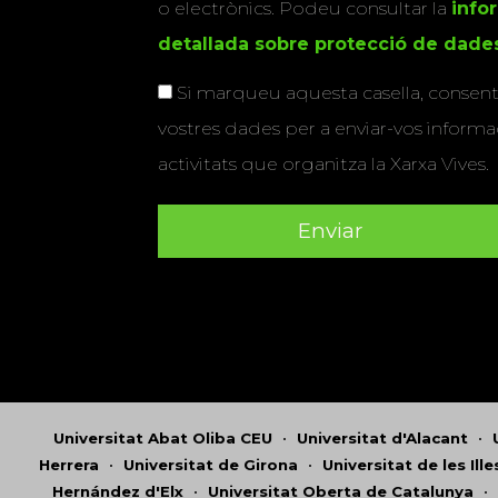
o electrònics. Podeu consultar la
info
detallada sobre protecció de dade
Si marqueu aquesta casella, consenti
vostres dades per a enviar-vos informac
activitats que organitza la Xarxa Vives.
Universitat Abat Oliba CEU
•
Universitat d'Alacant
•
Herrera
•
Universitat de Girona
•
Universitat de les Ill
Hernández d'Elx
•
Universitat Oberta de Catalunya
•