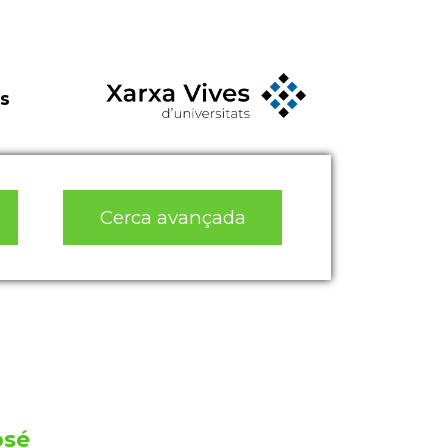
s
Cerca avançada
osé