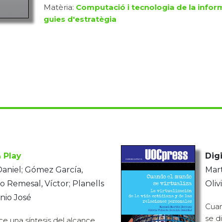
Matèria:
Computació i tecnologia de la infor
guies d'estratègia
 Play
Digi
Daniel; Gómez García,
Mart
o Remesal, Víctor; Planells
Oliv
nio José
Cuan
se di
e una síntesis del alcance