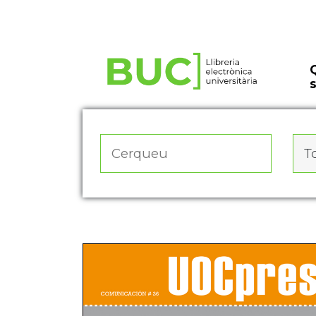
Actualitza les preferències de les cookies
To