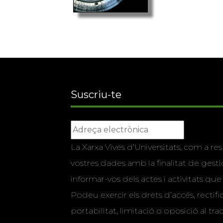
Suscriu-te
La Xarxa Vives d’Universitats, com a res
vostres dades amb la finalitat de gestio
informar-vos dels actes i activitats que
Podeu exercir els drets d’accés, rectifi
portabilitat, limitació o oposició al tr