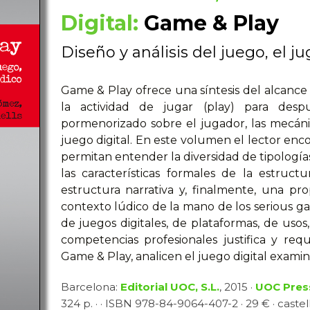
Digital:
Game & Play
Diseño y análisis del juego, el j
Game & Play ofrece una síntesis del alcance 
la actividad de jugar (play) para desp
pormenorizado sobre el jugador, las mecáni
juego digital. En este volumen el lector enc
permitan entender la diversidad de tipología
las características formales de la estruct
estructura narrativa y, finalmente, una pr
contexto lúdico de la mano de los serious gam
de juegos digitales, de plataformas, de us
competencias profesionales justifica y re
Game & Play, analicen el juego digital exami
Barcelona:
Editorial UOC, S.L.
, 2015 ·
UOC Pres
324 p. · · ISBN 978-84-9064-407-2 · 29 € · castel