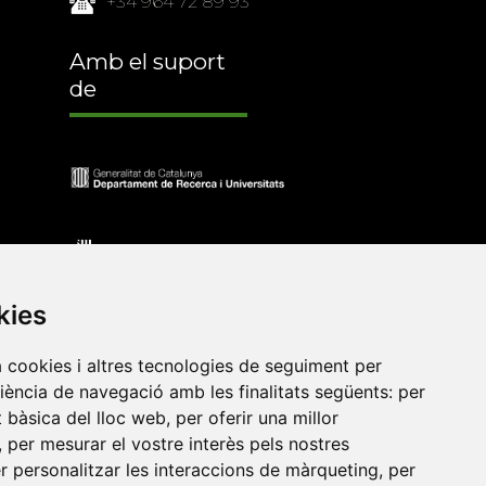
+34 964 72 89 93
Amb el suport
de
kies
a cookies i altres tecnologies de seguiment per
riència de navegació amb les finalitats següents:
per
at bàsica del lloc web
,
per oferir una millor
•
Universitat de Barcelona
•
Universitat CEU Cardenal
,
per mesurar el vostre interès pels nostres
itat Jaume I
•
Universitat de Lleida
•
Universitat Miguel
er personalitzar les interaccions de màrqueting
,
per
ca de Catalunya
•
Universitat Politècnica de València
•