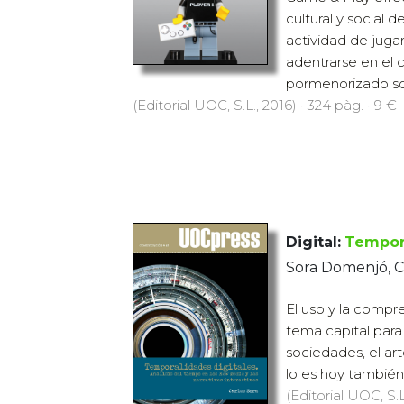
cultural y social 
actividad de juga
adentrarse en el
pormenorizado sob
(Editorial UOC, S.L., 2016) · 324 pàg. · 9 €
Digital:
Tempora
Sora Domenjó, C
El uso y la compr
tema capital para 
sociedades, el arte,
lo es hoy también 
(Editorial UOC, S.L