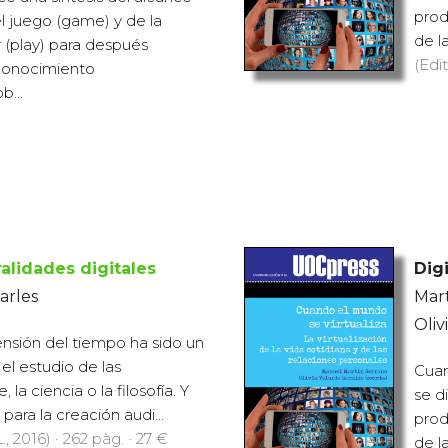
prod
del juego (game) y de la
de l
r (play) para después
(Edit
 conocimiento
...
lidades digitales
Digi
arles
Mart
Oliv
ensión del tiempo ha sido un
el estudio de las
Cuan
 la ciencia o la filosofía. Y
se di
para la creación audi...
prod
., 2016) · 262 pàg. · 27 €
de l