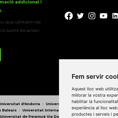
rmació addicional i
s
.
u que utilitzem les
ió sobre els actes i
Fem servir coo
Aquest lloc web utilitz
millorar la vostra expe
habilitar la funcionalit
Universitat d'Andorra
•
Universitat Autònoma de Barcelona
experiència al lloc web
es Balears
•
Universitat Internacional de Catalunya
•
Univers
productes i serveis i p
Universitat de Perpinyà Via Domitia
•
Universitat Politècni