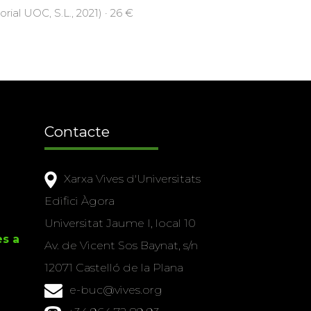
orial UOC, S.L., 2021) · 26 €
Contacte
Xarxa Vives d'Universitats
Edifici Àgora
Universitat Jaume I, local 10
es a
Av. de Vicent Sos Baynat, s/n
12071 Castelló de la Plana
e-buc@vives.org