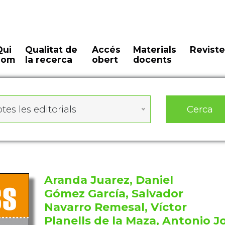
Qui
Qualitat de
Accés
Materials
Reviste
som
la recerca
obert
docents
Cerca
tes les editorials
Aranda Juarez, Daniel
Gómez García, Salvador
Navarro Remesal, Víctor
Planells de la Maza, Antonio J