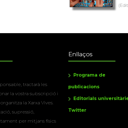
(Edit
Enllaços
Programa de
ponsable, tractarà les
publicacions
nar la vostra subscripció i
Editorials universitàri
 organitza la Xarxa Vives.
Twitter
cació, supressió,
actament per mitjans físics