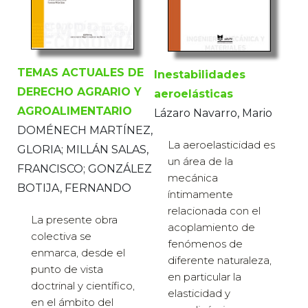
TEMAS ACTUALES DE
Inestabilidades
DERECHO AGRARIO Y
aeroelásticas
AGROALIMENTARIO
Lázaro Navarro, Mario
DOMÉNECH MARTÍNEZ,
La aeroelasticidad es
GLORIA; MILLÁN SALAS,
un área de la
FRANCISCO; GONZÁLEZ
mecánica
BOTIJA, FERNANDO
íntimamente
relacionada con el
La presente obra
acoplamiento de
colectiva se
fenómenos de
enmarca, desde el
diferente naturaleza,
punto de vista
en particular la
doctrinal y científico,
elasticidad y
en el ámbito del