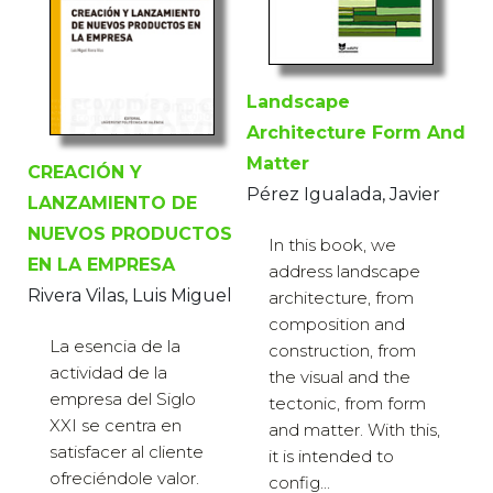
Landscape
Architecture Form And
Matter
CREACIÓN Y
Pérez Igualada, Javier
LANZAMIENTO DE
NUEVOS PRODUCTOS
In this book, we
EN LA EMPRESA
address landscape
Rivera Vilas, Luis Miguel
architecture, from
composition and
La esencia de la
construction, from
actividad de la
the visual and the
empresa del Siglo
tectonic, from form
XXI se centra en
and matter. With this,
satisfacer al cliente
it is intended to
ofreciéndole valor.
config...