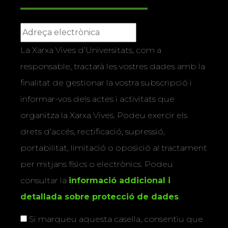
La Xarxa Vives d’Universitats, com a
responsable, tractarà les vostres dades amb la
finalitat de gestionar la vostra subscripció i
informar-vos dels actes i activitats que
organitza la Xarxa Vives. Podeu exercir els
drets d’accés, rectificació, supressió,
portabilitat, limitació o oposició al tractament
per mitjans físics o electrònics. Podeu
consultar la
informació addicional i
detallada sobre protecció de dades
.
Si marqueu aquesta casella, consentiu que