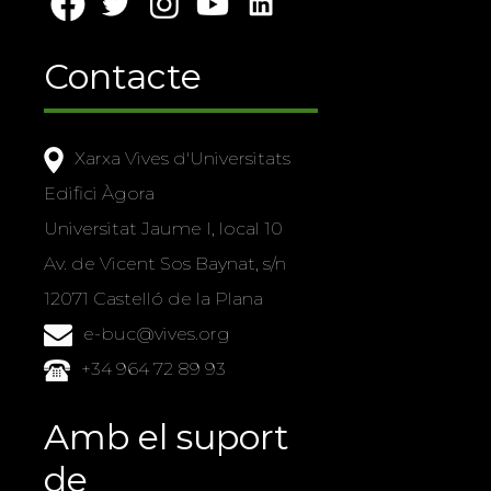
Contacte
Xarxa Vives d'Universitats
Edifici Àgora
Universitat Jaume I, local 10
Av. de Vicent Sos Baynat, s/n
12071 Castelló de la Plana
e-buc@vives.org
+34 964 72 89 93
Amb el suport
de