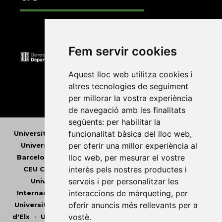
Fem servir cookies
Aquest lloc web utilitza cookies i
altres tecnologies de seguiment
per millorar la vostra experiència
de navegació amb les finalitats
següents:
per habilitar la
funcionalitat bàsica del lloc web
,
Universitat Abat Oliba CEU
•
Universitat d'Alacant
•
per oferir una millor experiència al
Universitat d'Andorra
•
Universitat Autònoma de
lloc web
,
per mesurar el vostre
Barcelona
•
Universitat de Barcelona
•
Universitat
interès pels nostres productes i
CEU Cardenal Herrera
•
Universitat de Girona
•
serveis i per personalitzar les
Universitat de les Illes Balears
•
Universitat
interaccions de màrqueting
,
per
Internacional de Catalunya
•
Universitat Jaume I
•
oferir anuncis més rellevants per a
Universitat de Lleida
•
Universitat Miguel Hernández
vostè
.
d'Elx
•
Universitat Oberta de Catalunya
•
Universitat