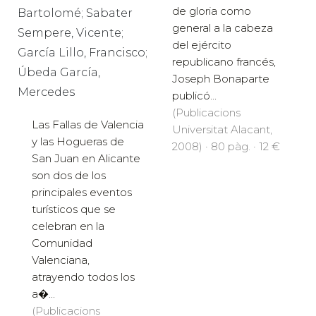
de gloria como
Bartolomé; Sabater
general a la cabeza
Sempere, Vicente;
del ejército
García Lillo, Francisco;
republicano francés,
Úbeda García,
Joseph Bonaparte
Mercedes
publicó...
(Publicacions
Las Fallas de Valencia
Universitat Alacant,
y las Hogueras de
2008) · 80 pàg. · 12 €
San Juan en Alicante
son dos de los
principales eventos
turísticos que se
celebran en la
Comunidad
Valenciana,
atrayendo todos los
a�...
(Publicacions