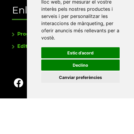
lloc web
,
per mesurar el vostre
Enllaços
interès pels nostres productes i
serveis i per personalitzar les
interaccions de màrqueting
,
per
oferir anuncis més rellevants per a
Programa de publicacions
vostè
.
Editorials universitàries a Twitter
Estic d’acord
Declino
Canviar preferències
Contacte
Xarxa Vives d'Universitats