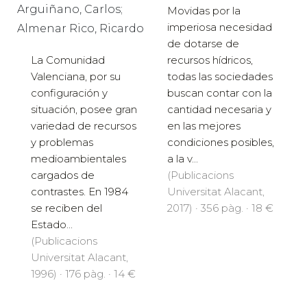
Arguiñano, Carlos;
Movidas por la
imperiosa necesidad
Almenar Rico, Ricardo
de dotarse de
La Comunidad
recursos hídricos,
Valenciana, por su
todas las sociedades
configuración y
buscan contar con la
situación, posee gran
cantidad necesaria y
variedad de recursos
en las mejores
y problemas
condiciones posibles,
medioambientales
a la v...
cargados de
(Publicacions
contrastes. En 1984
Universitat Alacant,
se reciben del
2017) · 356 pàg. · 18 €
Estado...
(Publicacions
Universitat Alacant,
1996) · 176 pàg. · 14 €