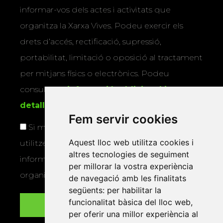
informar-vos dels actes i activitats que
organitza la Xarxa Vives. Podeu exercir els
drets d’accés, rectificació, supressió,
portabilitat, limitació o oposició al tractament
per mitjans físics o electrònics. Podeu
consultar la
informació addicional i
detallada sobre protecció de dades
.
Fem servir cookies
Si marqueu aquesta casella, consentiu que
Aquest lloc web utilitza cookies i
utilitzem les vostres dades per a enviar-vos
altres tecnologies de seguiment
informació sobre els actes i activitats que
per millorar la vostra experiència
organitza la Xarxa Vives.
de navegació amb les finalitats
següents:
per habilitar la
funcionalitat bàsica del lloc web
,
per oferir una millor experiència al