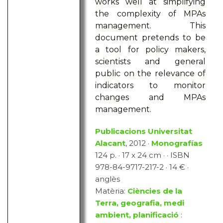
works well at simplifying
the complexity of MPAs
management. This
document pretends to be
a tool for policy makers,
scientists and general
public on the relevance of
indicators to monitor
changes and MPAs
management.
Publicacions Universitat
Alacant
, 2012 ·
Monografías
124 p. · 17 x 24 cm · · ISBN
978-84-9717-217-2 · 14 € ·
anglès
Matèria:
Ciències de la
Terra, geografia, medi
ambient, planificació
: