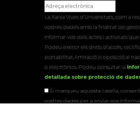
La Xarxa Vives d’Universitats, com a res
vostres dades amb la finalitat de gestio
informar-vos dels actes i activitats que
Podeu exercir els drets d’accés, rectifi
portabilitat, limitació o oposició al tr
o electrònics. Podeu consultar la
info
detallada sobre protecció de dade
Si marqueu aquesta casella, consenti
vostres dades per a enviar-vos informac
activitats que organitza la Xarxa Vives.