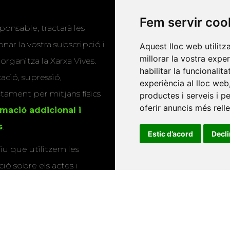
Programa de
Fem servir coo
ponsable, tractarà les
publicacions
nar la vostra subscripció i
Aquest lloc web utilitz
Editorials universitàri
millorar la vostra expe
 organitza la Xarxa Vives.
habilitar la funcionalit
Twitter
cació, supressió,
experiència al lloc web
actament per mitjans físics
productes i serveis i p
oferir anuncis més rell
rmació addicional i
s
.
Estic d’acord
Decl
u que utilitzem les
ió sobre els actes i