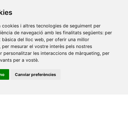
Xarxa Vives d'Universitats
kies
Edifici Àgora
Universitat Jaume I, local 10
a cookies i altres tecnologies de seguiment per
es a
Av. de Vicent Sos Baynat, s/n
riència de navegació amb les finalitats següents:
per
at bàsica del lloc web
,
per oferir una millor
12071 Castelló de la Plana
,
per mesurar el vostre interès pels nostres
e-buc@vives.org
er personalitzar les interaccions de màrqueting
,
per
+34 964 72 89 93
evants per a vostè
.
Amb el suport
ino
Canviar preferències
de