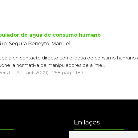
pulador de agua de consumo humano
dro; Segura Beneyto, Manuel
rabaja en contacto directo con el agua de consumo humano de
spone la normativa de manipuladores de alime...
ersitat Alacant, 2009) · 258 pàg. · 18 €
Enllaços