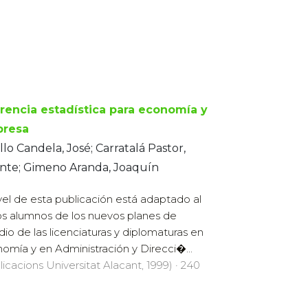
erencia estadística para economía y
resa
lo Candela, José; Carratalá Pastor,
ente; Gimeno Aranda, Joaquín
ivel de esta publicación está adaptado al
os alumnos de los nuevos planes de
dio de las licenciaturas y diplomaturas en
omía y en Administración y Direcci�...
licacions Universitat Alacant, 1999) · 240