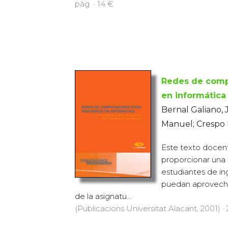
pàg. · 14 €
Redes de comp
en informática
Bernal Galiano, 
Manuel; Crespo 
Este texto docen
proporcionar una 
estudiantes de in
puedan aprovecha
de la asignatu...
(Publicacions Universitat Alacant, 2001) · 