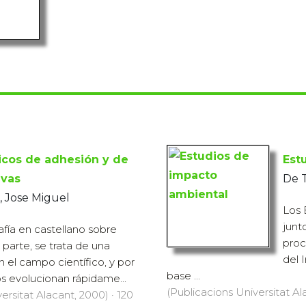
icos de adhesión y de
Est
ivas
De 
, Jose Miguel
Los 
junt
afía en castellano sobre
proc
 parte, se trata de una
del 
n el campo científico, y por
base ...
os evolucionan rápidame...
(Publicacions Universitat Ala
ersitat Alacant, 2000) · 120