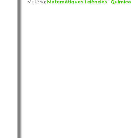
Matèria:
Matemàtiques i ciències
:
Química