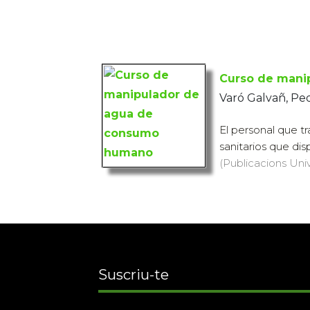
Curso de mani
Varó Galvañ, Pe
El personal que t
sanitarios que di
(Publicacions Univ
Suscriu-te