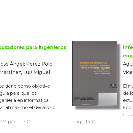
utadores para ingenieros
Inf
emp
José Ángel; Pérez Polo,
Agul
Martínez, Luis Miguel
Vic
te tiene como objetivo
El n
guía para que los
de l
geniería en informática
estu
r al máximo el desarrollo
Econ
(Pub
224 pàg. · 17 €
pàg. · 14 €