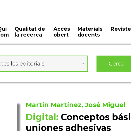
Qui
Qualitat de
Accés
Materials
Reviste
som
la recerca
obert
docents
Cerca
tes les editorials
Martín Martínez, José Miguel
Digital:
Conceptos bási
uniones adhesivas