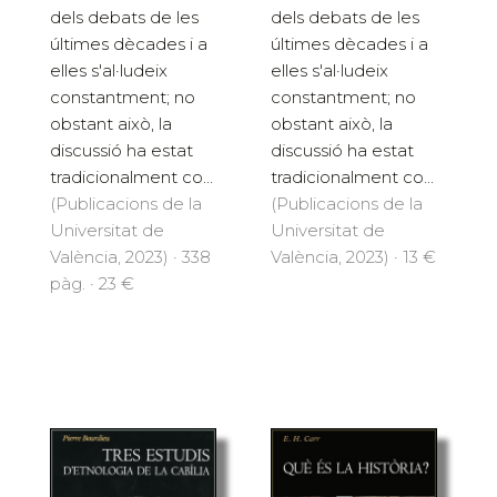
dels debats de les
dels debats de les
últimes dècades i a
últimes dècades i a
elles s'al·ludeix
elles s'al·ludeix
constantment; no
constantment; no
obstant això, la
obstant això, la
discussió ha estat
discussió ha estat
tradicionalment co...
tradicionalment co...
(Publicacions de la
(Publicacions de la
Universitat de
Universitat de
València, 2023) · 338
València, 2023) · 13 €
pàg. · 23 €