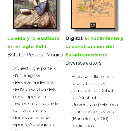
La vida y la escritura
Digital:
El nacimiento y
en el siglo XVIII
la construcción del
Bolufer Peruga, Mónica
Estado moderno
Diversos autors
Aquest llibre parteix
d'un enigma:
El present llibre és el
desvelar la identitat
resultat de les V
de l'autora d'un dels
Jornades de Debat
més importants
de l?Institut
textos crítics sobre la
Universitari d?Història
condició de les
Jaume Vicens Vives
dones de la seua
(Barcelona, 2010),
època, Apología de ...
dedicada a la