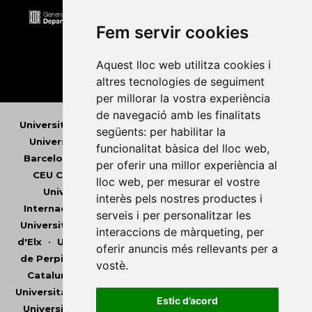
Fem servir cookies
Aquest lloc web utilitza cookies i
altres tecnologies de seguiment
per millorar la vostra experiència
de navegació amb les finalitats
Universitat Abat Oliba CEU
•
Universitat d'Alacant
•
següents:
per habilitar la
Universitat d'Andorra
•
Universitat Autònoma de
funcionalitat bàsica del lloc web
,
Barcelona
•
Universitat de Barcelona
•
Universitat
per oferir una millor experiència al
CEU Cardenal Herrera
•
Universitat de Girona
•
lloc web
,
per mesurar el vostre
Universitat de les Illes Balears
•
Universitat
interès pels nostres productes i
Internacional de Catalunya
•
Universitat Jaume I
•
serveis i per personalitzar les
Universitat de Lleida
•
Universitat Miguel Hernández
interaccions de màrqueting
,
per
d'Elx
•
Universitat Oberta de Catalunya
•
Universitat
oferir anuncis més rellevants per a
de Perpinyà Via Domitia
•
Universitat Politècnica de
vostè
.
Catalunya
•
Universitat Politècnica de València
•
Universitat Pompeu Fabra
•
Universitat Ramon Llull
•
Estic d’acord
Universitat Rovira i Virgili
•
Universitat de Sàsser
•