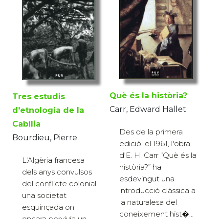
Què és la història?
Tres estudis
Carr, Edward Hallet
d'etnologia de la
Cabília
Des de la primera
Bourdieu, Pierre
edició, el 1961, l'obra
d'E. H. Carr “Què és la
L'Algèria francesa
història?” ha
dels anys convulsos
esdevingut una
del conflicte colonial,
introducció clàssica a
una societat
la naturalesa del
esquinçada on
coneixement hist�...
encara pervivia un