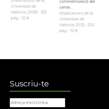
(Publicacions de la
commemoració del
Universitat de
cente...
València, 2008) · 332
(Publicacions de la
pàg. · 22 €
Universitat de
València, 2012) · 200
pàg. · 10 €
Suscriu-te