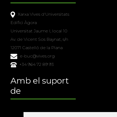
Xarxa Vives d'Universitats
Edifici Àgora
Universitat Jaume I, local 10
Av. de Vicent Sos Baynat, s/n
12071 Castelló de la Plana
e-buc@vives.org
+34 964 72 89 93
Amb el suport
de