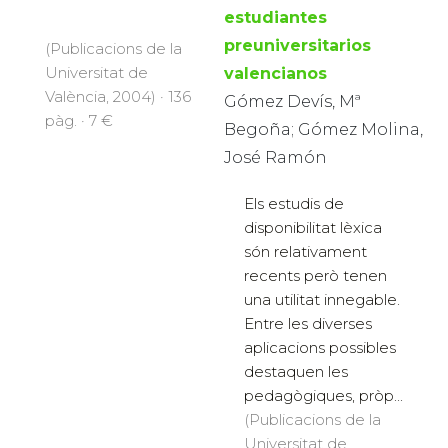
estudiantes
preuniversitarios
(Publicacions de la
Universitat de
valencianos
València, 2004) · 136
Gómez Devís, Mª
pàg. · 7 €
Begoña; Gómez Molina,
José Ramón
Els estudis de
disponibilitat lèxica
són relativament
recents però tenen
una utilitat innegable.
Entre les diverses
aplicacions possibles
destaquen les
pedagògiques, pròp...
(Publicacions de la
Universitat de