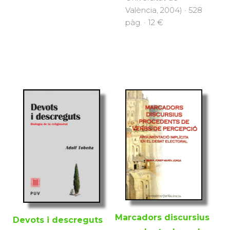
València, 2004) · 528
pàg. · 12 €
Marcadors discursius
Devots i descreguts