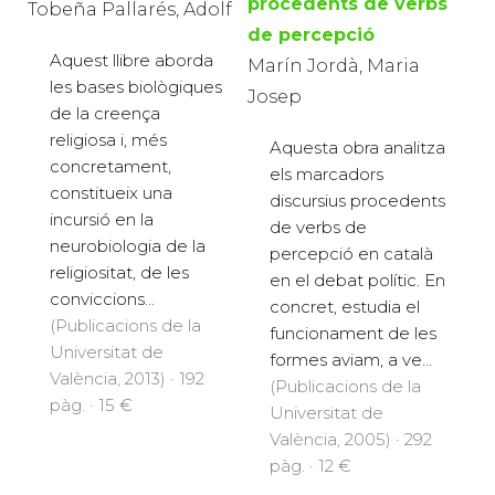
procedents de verbs
Tobeña Pallarés, Adolf
de percepció
Aquest llibre aborda
Marín Jordà, Maria
les bases biològiques
Josep
de la creença
religiosa i, més
Aquesta obra analitza
concretament,
els marcadors
constitueix una
discursius procedents
incursió en la
de verbs de
neurobiologia de la
percepció en català
religiositat, de les
en el debat polític. En
conviccions...
concret, estudia el
(Publicacions de la
funcionament de les
Universitat de
formes aviam, a ve...
València, 2013) · 192
(Publicacions de la
pàg. · 15 €
Universitat de
València, 2005) · 292
pàg. · 12 €