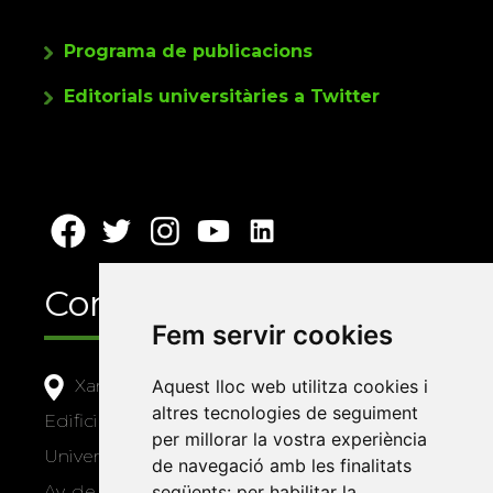
Programa de publicacions
Editorials universitàries a Twitter
Contacte
Fem servir cookies
Xarxa Vives d'Universitats
Aquest lloc web utilitza cookies i
altres tecnologies de seguiment
Edifici Àgora
per millorar la vostra experiència
Universitat Jaume I, local 10
de navegació amb les finalitats
Av. de Vicent Sos Baynat, s/n
següents:
per habilitar la