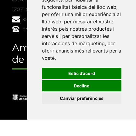
funcionalitat bàsica del lloc web
,
12071 Castelló de la Plana
per oferir una millor experiència al
e-buc@vives.org
lloc web
,
per mesurar el vostre
+34 964 72 89 93
interès pels nostres productes i
serveis i per personalitzar les
interaccions de màrqueting
,
per
Amb el suport
oferir anuncis més rellevants per a
de
vostè
.
Estic d’acord
Declino
Canviar preferències