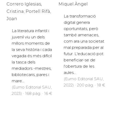
Correro Iglesias,
Miquel Àngel
Cristina; Portell Rifà,
La transformació
Joan
digital genera
oportunitats, però
La literatura infantil i
també amenaces,
juvenil viu un dels
com ara una societat
millors moments de
mal preparada per al
la seva història i cada
futur. L'educació pot
vegada és més difícil
beneficiar-se de
la tasca dels
l'obertura de les
mediadors -mestres,
aules...
bibliotecaris, pares i
(Eumo Editorial SAU,
mare...
2022) · 200 pàg. · 18 €
(Eumo Editorial SAU,
2023) · 168 pàg. · 16 €