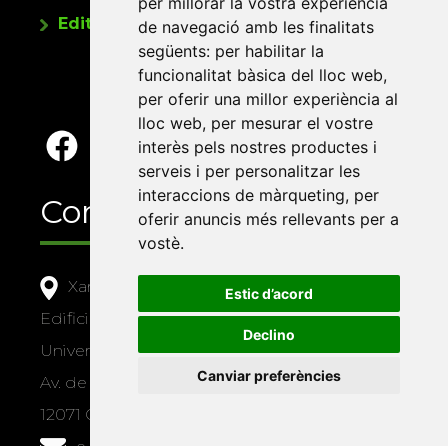
per millorar la vostra experiència
Editorials universitàries a Twitter
de navegació amb les finalitats
següents:
per habilitar la
funcionalitat bàsica del lloc web
,
per oferir una millor experiència al
lloc web
,
per mesurar el vostre
interès pels nostres productes i
serveis i per personalitzar les
interaccions de màrqueting
,
per
Contacte
oferir anuncis més rellevants per a
vostè
.
Xarxa Vives d'Universitats
Estic d’acord
Edifici Àgora
Declino
Universitat Jaume I, local 10
Canviar preferències
Av. de Vicent Sos Baynat, s/n
12071 Castelló de la Plana
e-buc@vives.org