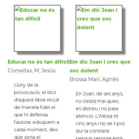
Educar no és tan difícil
Em dic Joan i crec que
Comellas, M. Jesús
soc dolent
Brossa Marí, Agnès
Lluny de la
provocació, el títol
En Joan, de set anys,
d'aquest llibre recull
no s'està mai quiet,
de manera fidel el
es distreu i no para
que hi defensa
atenció. L'Alèxia té
l'autora: eduquem a
cinc anys i no se li pot
cada moment, des
dur la contrària
que sona el
perquè sempre està