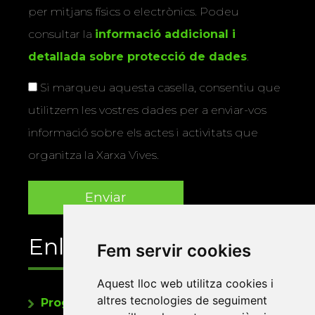
per mitjans físics o electrònics. Podeu
consultar la
informació addicional i
detallada sobre protecció de dades
.
Si marqueu aquesta casella, consentiu que
utilitzem les vostres dades per a enviar-vos
informació sobre els actes i activitats que
organitza la Xarxa Vives.
Enllaços
Fem servir cookies
Aquest lloc web utilitza cookies i
altres tecnologies de seguiment
Programa de publicacions