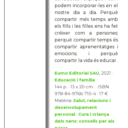
podem incorporar-les en el
nostre dia a dia. Perquè
compartir més temps amb
els fills i les filles ens ha fet
créixer com a persones;
perquè compartir temps és
compartir aprenentatges i
emocions; i perquè
compartir la vida és educar.
Eumo Editorial SAU
, 2021 ·
Educació i família
144 p. · 13 x 20 cm · · ISBN
978-84-9766-710-4 · 17 €
Matèria:
Salut, relacions i
desenvolupament
personal
:
Cura i criança
dels nens: consells per als
pares